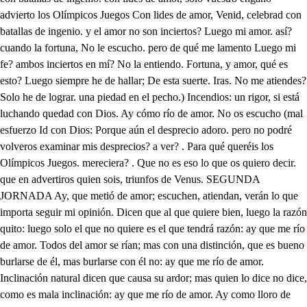
río de amor. No os escucho (mal esfuerzo Id con Dios: Porque aún el desprecio adoro. pero no podré volveros examinar mis desprecios? a ver? . Para qué queréis los Olímpicos Juegos. mereciera? . Que no es eso lo que os quiero decir. que en advertiros quien sois, triunfos de Venus. SEGUNDA JORNADA Ay, que metió de amor; escuchen, atiendan, verán lo que importa seguir mi opinión. Dicen que al que quiere bien, luego la razón quito: luego solo el que no quiere es el que tendrá razón: ay que me río de amor. Todos del amor se rían; mas con una distinción, que es bueno burlarse de él, mas burlarse con él no: ay que me río de amor. Inclinación natural dicen que causa su ardor; mas quien lo dice no dice, como es mala inclinación: ay que me río de amor. Ay como lloro de amor. escuchen, atiendan aquellos que saben como es su dolor. Miren si digo yo bien, oigan la lamentación, de quien del amor se queja, verán si sueña mejor. Ay como río de amor. Ay cómo lloro de amor. Ay cómo siento el agravio de aquel la ardiente pasión, que no he de llamarla celos, porque no infame la voz: ay cómo lloro de amor. Ay cómo río de amor. Ay cómo lloro de amor; hay cómo río de amor, aunque contrarias conmigo hablan una, y otra voz; pues ni sé si he de llorar, o si he de reír de amor: pues neutral acá en mi pecho una, no sé si es pasión, para risa, ya es cuidado para llanto, aún no es dolor: y pues no es llanto, ni risa, diré contraria a las dos. Ay, que me río de amor. Ay, que no río de amor, Casandra. Enone, Lucinda, Señora. Pues cómo, si hoy de los Olímpicos juegos empieza la aclamación, faltas del Templo? Eso mismo puedo preguntarte yo: mas puesto que te he encontrado en tan feliz ocasión, del concurso separada, sabe que tengo un temor que comunicar contigo. Pues sabes que tuya soy; qué esperas? Cielos, si es Paris la causa de su pasión? o cuanto reme quien ama: Lucinda, si es que a las dos nos buscaren, ten cuidado de avisar. Al punto voy a obedecerte; mas siempre repitiendo mi canción. Ay como río de amor. . Ya Enone que estamos solas salga del pecho a la voz un cuidado, que no puedo asegurar que es amor, ni decir que no lo es; pero aunque lo sea, no le quiero llamar así, que contra la estimación no es el error el que ofende, si no el nombre del error. En fin, cedió mi desdén, no sé porque superior influjo, con quien no valen esfuerzos del corazón, pues el violento me inclina a un extranjero Pastor de Tenedos. Ay de mí! no fue vana suspensión; pues es Paris a quien ama: ya es mi desdicha mayor! Qué te suspendes? No quieres que me cause suspensión, ver que en un villano emplea tu fineza? Ese es error que padeces, porque al que se inclinó mi compasión, aunque en el traje es villano es el Príncipe, y señor de Tenedos, porque amante del engaño se valió en el disfraz pastoril, solo para hacer mayor su fineza; que no siempre es el engaño traición. Albricias, alma, que no Paris a quien se inclinó, sino a Corebo; ahora quiero alentar yo su pasión. otra vez te has suspendido? Como antes me suspendió de tu inclinación lo injusto, ahora de tu inclinación la justa causa celebro, pues como testigo soy de las generosas prendas del Príncipe, pues vivió en su privanza mi padre tantos años, la ocasión tuve de comunicarle; y su gala, su valor; su bizarría, su agrado, y su entendimiento, son dignos de ti que está sola. parece exageración: y aún yo estaba prevenida de decirte, como hoy de su amor me dio noticia; y es, que como imaginó que yo le descubría, por conocerle, pensó que hacer confianza de mí, era el arbitrio mejor para que ya le encubriese; pero en mi fuera traición no avisarte. Pues estás tan de parte de mi amor; que me das tú las razones para tener yo razón, ya que el Príncipe contigo se ha declarado, un favor me has de hacer Qué es lo que mandas? Que le digas como yo le mando que en nombre mío entre a ostentar su valor en los Olimpos Juegos: esto es lo que digo yo, tú dile lo que quisieres, que ya ves que fuera error limitarte las palabras, y entregarte el corazón. Quiero avisar a Corebo de su fortuna, pues hoy consigo en ella dos dichas, a primera, que el amor de Casandra no es a Paris: la segunda ocasión de vengarme de mis celos, porque no hay gusto mayor, como que el propio desprecio vengue el ajeno favor: mis celos venguen sus celos, y en pena de su traición sienta lo mismo que siento: pero allí viene el traidor, yo quiero disimular. De qué diablos coligió que eras Príncipe, Casandra? Esa es mi duda mayor, porque ella: pero allí esta Enone. Con un dragón quisiera encontrar primero. A hablarla resuelto estoy, solo para asegurarla, y porque es justo que yo, ya que falto a su fineza, no le falte a mi acención, Enone. París, me alegro de encontrarte. Es que tu error habrás conocido ya desengañada. Pues no? Miren lo que son mujeres, lo que va de ayer a hoy. qué mansedumbre! qué agrado, que para disimulado, En fin que juzgas, traidor, ya veis que es mucho dolor? aleve, falso, cobarde, Luego no sientes que quiera, que podía tu traición a otro? . Yo, porque razón borrarse de mi venganza. cuando a ti sola te estimo. Miren si lo dije yo, Mejor salud te dé Dios, vean lo que son mujeres. o mejor le lleve el diablo. Mira que tu indignación Casi por creerle estoy es injusta. que a quien la desea, basta Dices bien, cualquiera satisfacción; que pues ya vengada estoy en fin, que no lo has sentido? al rigor de tu desprecio, Cómo he de decir que no no es justo aumentar rigor. Y que te acuerdas de mí? Pues cómo de mí te vengas? Cuando en mi imaginación Yo te lo diré, que no siempre vives, confesar te ha de costar un anhelo que me acuerdo, fuera error el saber un sinsabor. Por qué Y si fueren malas nuevas, Porque solamente malas nuevas te dé Dios. quien olvido se acordó. Casandra, que es la que adoras, Pues si es así: pero allí por tercera de otro amor viene Casandra, a los dos hoy se ha valido de mí no es justo que nos encuentre, a otro su pecho rindió, y me culpe, que no voy y tú la rindes tu pecho; a obedecerla, que siempre mira si pudo mayor es mal sufrido un amor; venganza hallar mi deseo, a buscar voy a su amante. pues el amor, como Dios, Tente, espera, castigó tu ingratitud; otra ocasión y a un mismo tiempo ordenó, buscaré más oportuna que ella ponga la venganza, de hablarte, cuando tú la sinrazón; Aguarda, que no a otro quiere. has de irte sin que me digas. Ay infeliz! Mira que ya viene, adiós. . mas la disimulación Triste corazón qué es esto? me importa, para saber qué es esto tirano ardor? mi desdicha. Si juzgó la que adoro me abrace, tu injusto enojo: que en eso y a otro quiere. tu venganza se cifró No es razón, antes me has dado gran gusto, para que a ti te aborrezca, pues a quien no tengo amor que a otro quiera. nunca pudo darme celos: poco a poco, corazón, . . Cómo no? Cómo será milagro el que a un tiempo quiera hados. Calla loco, déjame Y a solas con mi dolor, Pues que con Enone vi al disfrazado pastor, y ella fue ya, sin duda le declaró mi afición: qué ufano estará de haber conseguido mi favor! Y qué suspenso está también las dichas dan suspensión, y más las no imaginadas. quiero llegar. Ciego dios, si dicen que el desengaño al escarmiento guio, como él a mí me conduce a la desesperación? yo ofendido? yo agraviado? Sin duda es lance de honor el que lamenta: mas Cielos, quién será quien la ofendió? A mi Casandra? Qué es esto? donde con tal turbación vais, y de quién os quejáis tan indignado? De vos. De mí os quejáis? yo entendía que tuvierais más razón para estar agradecido. Ves como te digo yo. que te quiere a ti, y al otro. Vete, o te hará mi furor mil pedazos. Pues me cansas, ya hecho mil pedazos voy. . Para las ansias, y anhelos. que afectáis, o padecéis, decid, qué razón tenéis? Una sola; tengo celos, y aunque debiera callarlos, por la infamia del tenerlos, si os permito el padecerlos, permitidme vos nombrarlos. A mí celos me nombráis necio, loco, y desatento? No miráis mi sentimiento, y en las voces reparáis? queréis cuando el corazón arde en un incendio fiero, que sea el dolor grosero, y cortés la explicación? Este volcán oprimido, que arde en mi pecho indignado, no es de ser yo despreciado, sin otro el favorecido. La deidad hace sufrible el desprecio, pues la idea consuela viendo que sea para todos imposible. Pero ofende en la deidad ser tan injusto el rigor que poniendo yo el dolor se sirve otro la piedad. Nada es posible entender, pues cuando favorecido, . está le encuentro ofendido; esto cono puede ser? Mirad bien, que estáis errado, y que escucharos ha sido perdonaros lo atrevido, la disculpa de engañado. Y aunque con no responder castiga vuestro error, pues el castigo mayor es el no satisfacer: de tan rara falsedad, decid quién el autor fue? Escuchad, yo os lo diré. En el Templo me esperad. Gente a este sitio llego, entre esas ramas podéis ocultaros. Luego oíréis quien fue quien lo dijo: Yo, como señora, he sabido, que ya me habéis perdonado el que oculto, y disfrazado por vos a Troya he venido; y que la felicidad es tan grande de mi amor, que si no vuestro favor. merece vuestra piedad. Qué es esto Cielos? Y que me mandáis, que en la palestra de mi valor haga muestra en vuestro nombre; y en fe de juzgarme victorioso, ahora os voy a obedecer, pues nunca puede perder el premio ningún dichoso; a morir voy, o triunfar. Mirad. Nada os he de oír, primero os he de servir, y luego entrará el premiar: Aguardad. No le llaméis, que ya yo a seguirle voy. Esperaos (sin juicio estoy) Ved que si me detenéis, a él, y a vos quitáis aquí el trofeo más glorioso, pues no ha de ser venturoso. hasta que me venza a mí: si bien puede ser que el hado venza en mi suerte importuna de un dichoso a la fortuna, la razón de un desdichado. No habéis de pasar de aquí sin saber el desengaño. Lo que yo supe? Es engaño. Y lo que yo he visto? . Sí Dime, cómo puede ser? sabe si quiera fingir, que es fácil de persuadir a quien desea creer. Quien vio la contrariedad. en que mi pecho se mira; porque su queja es mentir y su razón es verdad, pero que he de responder? Có