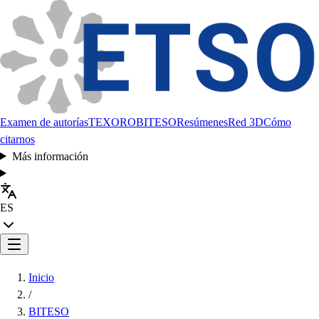
Examen de autorías
TEXORO
BITESO
Resúmenes
Red 3D
Cómo
citarnos
Más información
ES
Inicio
/
BITESO