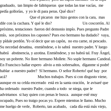
Que el picaron me hizo gestos con la cara, mas dile con la cuchara. Y qué le dio? Un coscorrón. Al próximo, tentaciones fueron del demonio impío. Pues pregunto Padre mío, son próximos los capones? Pues eso hermano ha dudado? vaya, y pídale perdón. Yo oí decir que un capón, no era carne, ni pescado. Su necedad desatina, enmiéndese, o lo sabrá nuestro padre. Y luego habrá abstinencia, y azotina. Enmiéndese, y no habrá tal. Fray Ángel, soy un pobrete. No llore hermano Mollete. No sople hermano Candeal. En Francisco hallar espero alivio a mis sobresaltos, díganme si podré hablar a nuestro padre? Sí hermano. O señor Roberto! qué hay por acá? Muchos trabajos. Pues si con disgusto viene, aunque en su celda encerrado está en la santa oración, le avisaré que ha ordenado nuestro Padre, cuando a todo se niega, que le advirtamos si hay quien con penas le busca. aunque esté muy ocupado, Pues no traigo pocas yo. Espere mientras le llamo. Mucho me huelgo de verle, Roberto, tan acabado, cada día está más viejo, bien disimula los años. Su oficio hace el tiempo, y hacen sus efectos los trabajos, mas diga cómo le va con la mudanza de estado! No me ve como un podenco, la gracia de Dios hermano engorda mucho si quiere engordar sea donado. Hace mucha penitencia? Pues a eso me ha tocado en secreto natural le revelo que soy santo. Habrá crecido en virtud. Que llama crecer, a palmos. Como eso puede el ejemplo de Francisco. Es gran santazo. Muy grandes milagros hace. En lo que toca a milagros tengo yo tantos, que ayer me pidieron dos prestados, y oiga uno que esta mañana hice muy a mi descanso, un cojo, que dos muletas eran sus pies, y sus manos, se encomendó a mí, y devoto viéndole desconsolado, hice oración de tullido, y dentro de poco rato le quité entre ambas muletas. Cosa es que daría espanto; mas cómo quedó? tan bueno, que no pudo andar un paso. Milagro es muy como suyo. Pues de estos tengo otros cuatro; pero en los que más me empleo, son en unos que yo llamo milagros de barbería. No le entiendo. Voy al caso, hago viejas a los viejos. Como? Mire, yo los rapo barba, y cabello, y le pongo una cabellera, y tanto los desfiguro de viejos, que en virtud de lo mondado quedan todos hechos viejas. Perdóneme si he tardado señor Roberto. Los pies me dé. Fin de mis milagros. A mí se humilla? no ve que soy un pobre gusano? Es un espejo de Dios. No soy sino un hombre malo, a Francisco le ha de hablar como yo Roberto le hablo, y aun con menos ceremonias, que entre un noble Ciudadano de Asís, y un humilde Fraile, es bien que diferenciado lo ilustre esté como ilustre, y lo humilde como bajo, venga a mis brazos, y espere. En ellos padre descanso. Qué hace aquí hermano? Deo gratias, estaba Padre esperando, a su caridad, Deo gratias. y qué quería? En sus manos hacer dejación quería del oficio que me ha dado, benedicite. Y por qué? Padre, porque soy tentado de la golosina un poco, y suelo probar el caldo antes de partir la sopa. Pues qué delito es probarlo? Es que apuras probaduras dejo la olla temblando; porque se suele pegar el carnero, y los garbanzos al cucharón, y los pobres no gustan de lo pegado. Mortifíquese. No puedo, que aquel capón de los diablos me hace perder la paciencia. Qué dice? Que soy un asno. Vaya a la Ciudad, y pida Mollete. Déjome en cargo mejor, aunque algunas veces con quien no me da regaño, y hasta el hermano pollino siente ver a los muchachos sin caridad, y él, y ellos andan a coz, y bocado. Vaya. Deo gratias, ya voy. Es un buen hombre el hermano; porque quedásemos solos le envíe de aquí, por si acaso a lo que quiere decirme pudiera hacer embarazo. Ay Padre Francisco. Diga. Que hay dolores tan villanos, que solicita el respeto esconderlos de los labios, o por lo menos que a ellos lleguen con tanto recato, que al explicarlos no tenga la costa de pronunciarlos: mi hija, más si comienzo por aquí mis sobresaltos, con prevenir el motivo presumo que los declaro, que aunque vive en Margarita seguro el esplendor claro que de mi familia hereda su hermosura, es un contrario tan grande de mi quietud, que es de mi sosiego estrago, mayormente cuando veo los libres desembarazos de dos mozos pregoneros ruidosos, de mis agravios: pues sin motivo, según creer debo, y me han contado los criados de mi casa, si se han de creer los criados, a todas horas porfían a contrastar el sagrado muro de mi honor, con duelos, con músicas, y aparatos tales, que presume Asís de fundamento no falso, que hay delito en Margarita, y no es sinrazón pensarlo, que los que su virtud saben, somos ella, y yo, y los falsos indicios de su delito se manifiestan a tantos, que ella, y yo solo no somos bastantes a contrastarlos; y así Padre a su clemencia. a su virtud, y a su amparo apelo de los remedios, que tal vez determinados tuvo mi valor, sabiendo que el que toma por su mano venganzas de honor, cuando ay otros remedios más blandos, no es cuerdo; pues solo sirve la venganza en estos casos de confirmar los indicios, y pregonar los agravios. Anselmo, y Laurencio son Comites y Turrianos, cuya enemistad publica la antigüedad de sus bandos, con que digo, que el consejo de elegir a uno, es vano, dándole mi hija: pues siendo los dos tan contrarios, compraré en el elegido a mi hija un sobresalto, a mi quietud un estorbo, y a mi familia un cuidado: Pues cierto es que al no elegido, sobre su rencor, le añado el desaire de que vea preferido a su contrario; y así, pues, ni en mi es cordura la venganza, ni el reparo de elegir a uno es remedio, ni sufrible el temerario modo de su competencia, falto de medios humanos busco divinos socorros, y a su piedad los encargo. Padre, tome por su cuenta de mi pena los reparos, de mi vejez las pensiones, de mi honor los sobresaltos, los escándalos de Asís, y de tanto mal los daños, antes que impaciente, yo mis desdoros enmendando, haga escarmientos después los que ahora ruegos hago, que en defensa de mi honor, siempre limpio, y siempre claro haré arder estas cenizas que me guarnecen los labios, como avisos del incendio que dentro del alma guardo. Señor Roberto, que ciegos somos los hombres humanos; el Santo Job le pedía a Dios para sus trabajos, paciencia, y no otro remedio, y como proporcionado erró el alivio al achaque, le dio Dios paciencia, y tanto consuelo le dio con ella, que en medio de los asaltos de sus afanes, sufría los trabajos sin trabajo. Desear vivir contentos los hombres, es un engaño que todos le padecemos, es un apetito vano de nuestra naturaleza: pues si lo consideramos, hallaremos que en el mundo no hay consuelo, sino es dado por Dios, que sea permanente; pues como peregrinando estamos mientras vivimos, o rara vez descansamos, o no descansamos nunca; que si la senda no erramos del camino de la vida, solo es la muerte el descanso: en medio de vuestras penas, si mal no lo he reparado, la que más sentís, es veros en el honor defraudado, no siendo así; pues aunque yo estas materias no alcanzo, en cosa que no tenéis culpa, no seréis culpado; y si lo fuereis, no importa, que no hace fe el temerario que dice que estáis enfermo, si vos sabéis que estáis sano: diréis que para la mancha basta el ajeno reparo, que el honor, según los hombres piensan, es tan delicado cristal que aun los pensamientos empañan su limpio espacio. Válgame Dios! que de errores en el mundo ha ocasionado esta necia fantasía, este cuerpo imaginario, este espejo que se enturbia este polvo, este humo vago, y este nada: finalmente que nada es, si reparamos en que le damos los hombres, y los hombres le quitamos, de nuestro honor ambiciosos, y de él de Dios olvidados; vivimos, sin reparar; que el nuestro es nuestro contrario, y el de Dios es nuestro amigo, aquel cierto y este falso; mas nuestra fragilidad nos tiene tan engañados, que una mentira aplaudimos, y una verdad ultrajamos. Perdonadme, si al alivio vuestro, pensáis que he faltado, hablando antes en materias que no ignoráis; pues no falto mientras de Dios os acuerdo, Roberto, a vuestro reparo, que como es Dios vuestro alivio, solo a Dios debo acordaros: pues solo quiero, Roberto, que os prevengáis al asalto, de más penas, de más sustos, de mayores sobresaltos; pero que tengáis a Dios presente para llevarlos, que entonces os será dulce, cuanto ahora os es amargo. La medicina de todos los males, es el amparo de Dios, él es el alivio de los dolores más arduos: quien tiene paciencia tiene a Dios, y el necesitado que no se aplica el remedio, no quiere sanar del daño: vuestra hija es noble, y honesta, muy bien lo sabéis, y en cuanto a que de vuestros enojos apelaréis al estrago de la ira, es un error tan ciego, tan temerario cuanto incierto; pues el modo de enfrenar los destemplados pasos de Anselmo, y Laurencio tiene Dios determinado, no como pensáis, sino con caminos más extraños, con avisos más forzosos, que los misterios arcanos de Dios, son incomprehensibles al entendimiento humano; de tal manera, que es culpa pretender examinarlos, y aunque se viene a los ojos, pensar que el que en mal estado vive, es preciso, y que está ya de Dios predestinado el que vive penitente; muy bueno uno, otro muy malo se ha visto, y se puede ver de un punto en el corto espacio, ser el muy malo elegido, y el muy bueno reprobado: juicios de Dios son secretos, que mientras nos