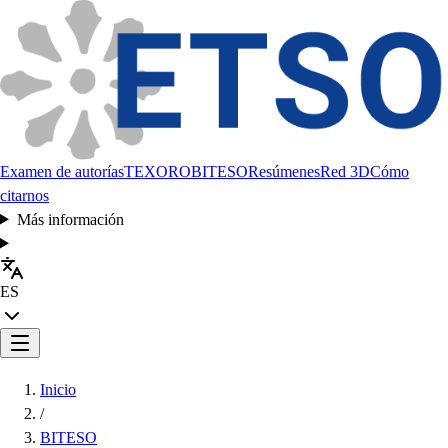
Examen de autorías
TEXORO
BITESO
Resúmenes
Red 3D
Cómo
citarnos
Más información
ES
Inicio
/
BITESO