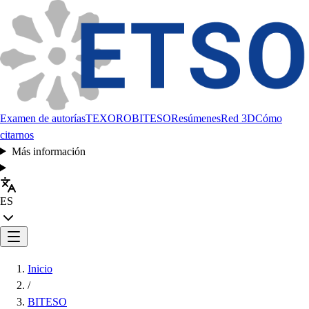
Examen de autorías
TEXORO
BITESO
Resúmenes
Red 3D
Cómo
citarnos
Más información
ES
Inicio
/
BITESO