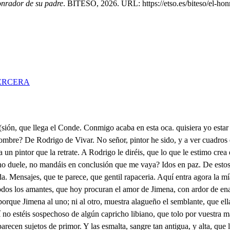
onrador de su padre
. BITESO, 2026. URL: https://etso.es/biteso/el-hon
ERCERA
s sin duda, para hablarle en razón de esta allanza, que no están mal a su sangre, ni al Estado de Goimaz, los Lainez, y Bivares. No obstante, el alma indecisa, teme llegar a anegarse en ese profundo abismo de gloria, y felicidades. Que en un día, en un momento, muda el hado de semblante, y después de una fortuna, suele llegar un desastre. Pues presto verás el mar en calma, sin fuerza el aire, y el cielo en lugar de nubes, recamado de celajes. Vamos, y venga el suceso, como la estrella ordenare, que dos veces el disgusto se siente con esperarle: Pero no es aquel Rodrigo? Cosa que te embarace el ina vor a la Infanta. ̱. Por si a caso me tardare, ve Eluira, y dile a su Alteza, se sirva de perdonarme, que en despidiendo a Rodrigo. Ya entiendo, voy al instante. Rodrigo, pues tú en mi cuarto? que atrevido es un amante. Causas hermosa Jimena tengo para visitarte, y no es la menos de todas, que habilidad le faltase para remitirte, u darte un víllete, que olvidó sobre un búsete, mi padre, donde intentava que vieses, las ofertas que le hace el tuyo, y los cumplimientos, con ocasión de juntarse en Consejo, y de pedirle haga con el Rey sus partes. Y que después de este logro, tiene un negocio muy grave, que comunicar con él, que es a los dos importante; no puede más claro hablar. Qué tu tan claro me hable; es lo que extraño, Rodrigo. Con nada puedo obligarte? esto es hermosa Jimena, lo que a tu cuarto me trae, después de adorar el Sol, en tus ojos celestiales. Dulce encanto de los míos, mira si hay razón bastante, y si esto supuesto es justo, que de atrevido me trates. Todo está bien, pero advierte, que mujeres de mi sangre, aún con toda esta decencia, tienen mucho en que arriesgarse, Que es antojo la malicia, cuyos molestos cristales, es la apariencia, Rodrigo, y hay argos, y linces tales en casa, y la vecindad, que haciendo las cosas grandes, son como esotros antojos, que de un punto ciento hacen. Pues qué haré yo, si no puedo verte, señora, ni hablarte, lleno de mis confusiones, sin adorar tus umbrales, Tanto te ofenden mis ojos, que te enoja mi semblante, tan poco pueden mis penas, que te pones de su parte. La vida de la esperanza, si hay vida entre tantos males, solo en mí tiene de vida lo que tiene de durable. Entre si muero, o si vivo, me detienen mis pesares, porque aunque quieren que muera, no se atreven a matarme. Dales fuerza tú, si quieres de mi corazón vengarte, o cobra la que les diste, si te obligan mis piedades, si te lástima mi pena. remedia la favorable, mas si te cansa mi vida; no consientas que te canse. Bien sabes que eres hermosa, y que tus divinas partes arrastraron mi albedrío al precepto de adorarte. Disculpas doy de quererte, aunque es la razón tan grande, que aún los aciertos, por míos han menester disculparse. Tu belleza es mi delito, sin tener más de culpable, el empeño de rendirme, que el buen gusto de mirarte, Bien sé adorada Jimena, que no has de poder negarme esta razón, mas de que me sirve, si no me vale. Si valdrá. Prosigue. . Digo, más recójase a la cárcel del silencio mi pasión. Sin duda que el que empezast era algún favor, señora. Pues no lo es el escucharte? Sí, pero si otro merezco. ̱. Y cuál es? . Qué retratarte permitas, para que yo, sin el riesgo de enojarte, pueda adorarte a mis solas. Pero si el retrato sale. parecido en todo, temo, que sin voces nafurales, por señas me reprenda, que