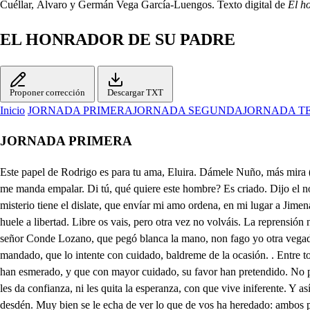
Cuéllar, Álvaro y Germán Vega García-Luengos. Texto digital de
El h
EL HONRADOR DE SU PADRE
Proponer corrección
Descargar TXT
Inicio
JORNADA PRIMERA
JORNADA SEGUNDA
JORNADA T
JORNADA PRIMERA
Este papel de Rodrigo es para tu ama, Eluira. Dámele Nuño, más mira (sión, que llega el Conde. Conmigo acaba en esta oca. quisiera yo estar de mí mil leguas. Qué hacéis aquí? hablad. . Y es mucha razón, aquí me manda empalar. Di tú, qué quiere este hombre? Es criado. Dijo el nombre? De Rodrigo de Vivar. No señor, pintor he sido, y a ver cuadros entré aquí. Nunca de vos lo entendí. Por enfalmo lo he aprendido misterio tiene el dislate, que envíar mi amo ordena, en mi lugar a Jimena un pintor que la retrate. A Rodrigo le diréis, que lo que le estimo crea en esta acción, cuando vea que de mi casa volvéis. Eso de volvéis me huele a libertad. Libre os vais, pero otra vez no volváis. La reprensión no duele, no mandáis en conclusión que me vaya? Idos en paz. De estos meneos nunca nos levantará chichón, esta es la primer vegada, el señor Conde Lozano, que pegó blanca la mano, non fago yo otra vegada. Mensajes, que te parece, que gentil rapaceria. Aquí entra agora la mía, oye lo que se me ofrece; así sabré su intención, pues Jimena me ha mandado, que lo intente con cuidado, baldreme de la ocasión. . Entre todos los amantes, que hoy procuran el amor de Jimena, con ardor de enamorados constantes. Nodrigo, y don Sancho han sido, los que más se han esmerado, y que con mayor cuidado, su favor han pretendido. No porque Jimena al uno; ni al otro, muestra alagueño el semblante, que ella es dueño, y no lo es de ella ninguno. Tan recatada, y prndente, que ni les da confianza, ni les quita la esperanza, con que vive iniferente. Y así no estéis sospechoso de algún capricho libiano, que tolo por vuestra mano espera tener esposo. No hace Elvira demasiado, en cumplircon su desdén. Muy bien se le echa de ver lo que de vos ha heredado: ambos parecen sujetos de primor. Y las esmalta, sangre tan antigua, y alta, que los hace aún más perfetas. Rodrigo en particular, no tiene ademan, ni acción, que no sea de lufanzón, de esperanza singular. Y no es mucho, siendo él de una Casa (que esto basta) cuya belicosa casta, le está guardando el laurel. Que su padre ha conseguido a fuerza de guerrear, yo le vi en lides entrar, y nunca salir vencido. Y así yo de los dos digo; (así pienso examinarle. el pecho) que para honrarle, más me aficiona Rodrigo, porque hoy me tengo de ver con Diego Lainez, por; mas esto será mejor, que no se llegue a entender, Sabe su intento de espacio, sin darle del mío parte, que yo Elvira vendré ha hablarte en volviendo de Palacio. Que hoy el Rey sale a nombrar Ayo, que sepa regir al Príncipe, o por decir mejor, me sale a premiar, con puesto tan preminente. Que en lo que obra cada día en su servicio, se fía mi mérito justamente. . O qué nuevas que les llevo a estos dichosos amantes, y como en todo les es la fortuna favorable. Pues Esvira, que alegría tu semblante manifiesa? que parece, que los ojos, no pueden con lo que saben. Podre esperar dicha alguna de lo que a mi padre hablaste? que algo os escuché, aunque no entendí la mayor parte. Qué has colegido en su gusto? di qué te dijo mi padre? Díjome, que ama a Rodrigo, como tu puedes amarle, y aún que me dijo, que solo el pecho te escodriñase. sin descubrirte su intento; primero eres tú que nadie. Qué dices Esvira mía? podré algún credito darte, o es ilusión del deseo? Y aún pasa más adelante, que aprueba vuestros amores, y hoy se ha de ver con el padre de Rodrigo, según dice, y e