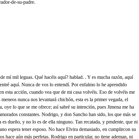
rador-de-su-padre.
 me tienen tan cobarde, o mi amor, o tu respeto, que aún temor tendré a tu imagen. Eso de retrato, es para personas Reales, o para damas, que gustan, indiscretas, o arrogantes, que su belleza enamore: fuera de que es yerro grande, porque nunca vi retrato, que al original llegase, que forma, y color se pintan, mas no la gracia, y donaire: y esto baste por visita la primera que me hacéis. Si me atrevo a la segunda te ofenderás? Es constante. Pues qué esperanza me dejáis? ̱. Solo la de asegurarte, que si algún cuidado en mí, a ser cuidado llegare, será el de tu amor, Rodrigo, y a Dios porque se hacetarde, y he de ira ver a su Alteza. Jimena a Dios. Duro tranze. es dividirse dos almas, que juntó amor en su cárcel. Confuso queda Rodrigo, y es injusto en mi tratarle tan cerca de verme suya, con aspereza tan grande: pues Rodrigo tan suspenso, que es eso? . Aa sido olvidarme tu ausencia de mí, señora. En ese olvido es constante, que peligrata Jimena. Tal pronunciáis, fiero un áspid se alimente en mis entrañas, antes que llegue a olvidarte, sin honor mi casa vea, menosprecieme tu padre, y tu propia me persigas, y cuando entraré en las lides, tema del Turco el alfanje, o este pecho me atraviese, la hazagaya de un Alarbe. Qué dices? Qué Dios te guarde. Hay amor, mucho te debo, Jimena favor me haces, mis esperanzas alientas, de acuerdo están nuestros padres, todo está de nuestra parte, o si fueses esta voz fortuna en el bien constante. . Humilde tus plantas besa, Elvira, ya pudiera tu señora Diviértela por esa galeria, que cay sobre el jardín; pero repara, que hay causa, y yo tristeza la llamara. suya pudiera llamarla, Dices bien, y Jimena solamente, pues le estima, y me desprecia. es quien puede aliviarme este acidente . Pero mi hija está allí, Y aumentarle también, pues al infiante Infanta, Don Diego, llega, que estás con ella, y hablas de su amante dale tu del nuevo cargo, preguntando el estado de su pena, la debida norabuena, cómo propia la sientes siendo ajena, Ayo del Príncipe es ya. y en vez de dar consuelo a sus enojos . Por muchos años lo sea, las lágrimas se asoman a tus ojos, y aun iré a darle a mi hermano, Con razón debo preguntarle ahora por sus fortunas, puesto que la autora fui de mi mal a infame medianera yo casi la he forzado a que le quiera. y en fin como he foriado sus cadenas parcial sola sus glorias, y a sus penas E no ostante muestras en su buen suceso cierta pasión, que llega a ser exceso, ese amorque a los dos de gloria llena como te firve a ti solo de pena, (ta mas yo peco en curiosa, y en disere que es la maldición más grave, la aficio habla cuando más secreta cumpla conmigo yo, y aún mismo peso enferme el gusto, y convalezca el seso pero el Rey sale de Consejo agora. Por aquí ha de pasar, vamos seño Librete el cielo, bien mío. . Difícil será, ya llega mi padre, (ra que buscar sabré excusa que nos cuadre, para dejarle, y retirarnos luego. Así supieses excusarte al fuego, que el corazón te abrasa, y te atormenta Quien le intenta apagar más le fomenta. el plazo que aguardo es breve, , , La elección salió a mi gusto. un vasallo que hoy ensalzas a dignidad tan suprema. venirme haber, y a divertirme ahora . Rabio de envidia, que el Rey de esta grave, ay de mi! melanco