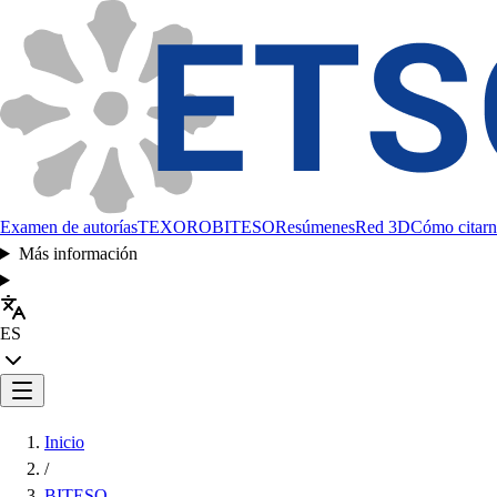
Examen de autorías
TEXORO
BITESO
Resúmenes
Red 3D
Cómo citarn
Más información
ES
Inicio
/
BITESO