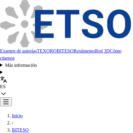
Examen de autorías
TEXORO
BITESO
Resúmenes
Red 3D
Cómo
citarnos
Más información
ES
Inicio
/
BITESO