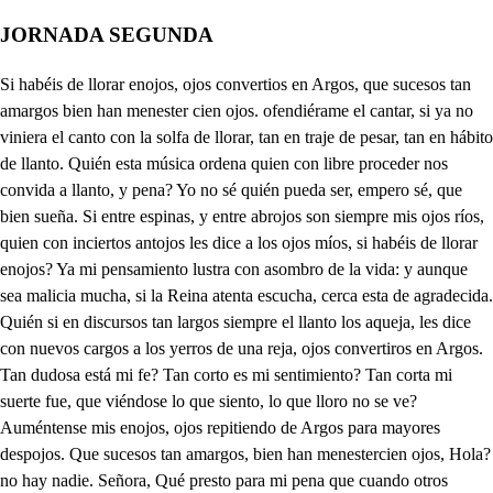
JORNADA SEGUNDA
Si habéis de llorar enojos, ojos convertios en Argos, que sucesos tan amargos bien han menester cien ojos. ofendiérame el cantar, si ya no viniera el canto con la solfa de llorar, tan en traje de pesar, tan en hábito de llanto. Quién esta música ordena quien con libre proceder nos convida a llanto, y pena? Yo no sé quién pueda ser, empero sé, que bien sueña. Si entre espinas, y entre abrojos son siempre mis ojos ríos, quien con inciertos antojos les dice a los ojos míos, si habéis de llorar enojos? Ya mi pensamiento lustra con asombro de la vida: y aunque sea malicia mucha, si la Reina atenta escucha, cerca esta de agradecida. Quién si en discursos tan largos siempre el llanto los aqueja, les dice con nuevos cargos a los yerros de una reja, ojos convertiros en Argos. Tan dudosa está mi fe? Tan corto es mi sentimiento? Tan corta mi suerte fue, que viéndose lo que siento, lo que lloro no se ve? Auméntense mis enojos, ojos repitiendo de Argos para mayores despojos. Que sucesos tan amargos, bien han menestercien ojos, Hola? no hay nadie. Señora, Qué presto para mi pena que cuando otros cantan, llora: ha salido Policena? quien cerca está nada ignora. Quién canta? Quién puede ser con tanto lustre, y valor, ni quien se puede atrever, si no es el que llega a ser eíncipe, y Embajador? Cada día el Príncipe hace lisonjas al alborada del Sol que en tus ojos nace. La música me es pesada, la canción me satisface: porque de lágrimas llena, a más llanto me condena en cláusulas concertadas, y lágrimas bien lloradas, son lisonjas de la pena. Tan presto, ay Cielo! Tan presto Policena respondió? Que me sirve de pretexto para ofenderme. Animo. Eres necio. . Tu molesto, y te quejas tan aprisa, acelerado, y violento, que aunque te provoque a risa, parece cosa precisa haber de decirte un cuento. Ahora para cuento estás? Un lindo de cartapació, con visos de impertinente, dijo a cierto cirujano, mañana tienen de darme, según lo que he especulado, una pedrada en la frente, póngame el seor Licenciado un parche de medio a medio: y el dijo señor hidalgo, aguarde que se la den, y curarle hemos despacio: con lo mismo te respondo; deja que te tire el canto Policena, y trata luego de la cura, y del ensalmo; pero antes de la pedrada, pedir parche es excusado. El príncipe viene, ay Cielo; retírate aquí Tabanco, A ver a su Majestad, cuidadoso he madrugado. No más, Señor? . Pues ha y más qué ver? . La fineza alabo; pero ved ese papel, . que puesto que va embozado en la nema, puede ser que en él tengáis que ver algo. Quién se emboza, muestras da de crueldad. . Asegurado podéis estar de que en él ninguna crueldad os traigo. Deme V. Majestad, Señora a besar su mano, si ya de aquella consulta han bajado los despachos. Mas vive Dios que el papel se me cayo de la mano. No han bajado, aunque ya veo vuestros papeles bien bajos. Muerta soy, qué inadvertencia! . Es memorial? . De turbado estoy sin mí: No señora; pero tal cual es. . Alzadlo. En vuestra mano le pongo. Ay señores, que se ha echado con la carga del secreto. No Príncipe, yo no abro papeles vuestros, que llegan a mi presencia turbados: vos le veréis, pues es vuestro, lo que yo os pido, y encargo, es, que excuséis por quien sois lo escandaloso, y pesado de estas músicas que escucho a las rejas de Palacio, que aunque agradezco el concepto, y os estimo el agasajo, en la viudez nunca tienen buen lugar festivos actos; más ved aquese papel, que pienso que os embarazo. No me juzgue tan grosero Majestad, que cuando estoy en presencia suya, o daros sé lo que he de hacer. . C lugar, cumpliremos todos. Remediose tanto daño: oh Reina Santa! sin duda el Cielo mueve sus labios. para que todo se acierte. . Señor, vedle despacio, que puede ser que os importe. Muda obediencia os consagro: sin duda el papel es suyo, pues despacio me ha mandado que le vea; yo, señora, le veré, siempre esperando favor, y mercedes vuestras. Nunca faltaré al despacho que debo: Ana, ven conmigo. Muerta me tuvo el cuidado; hablale tú, Policena, pues de mi amor sabes algo. Yo, señorá? Vuestra Alteza me excuse de riesgo tanto, pues no ignora, mi empeño. Haz lo que te mando. Laureta, ayúdame tú a salir de este cuidado. Policena, solamente se queda; qué haremos Fabio; Oír a Policina, y ver el papel. . Todo es encanto. Vuestra Alteza es muy dichoso. Y como; pero no es mucho serlo, quien merece tanto en ajenas voluntades. Qué pudiera serlo es llano por lo mucho que me precio de obediente, y de vasallo. No os pese, que yo he sabido que debéis más de un cuidado en Palacio. . . . Oyes aquello? No soy sordo; pero aguardo más noticias. . Yo, señora! Vos. . No si no Pelayo, pues quien ha de ser dichoso: Bien sin la duda me hallo de lo que ignoro, si ya no atribuyo favor tanto al dueño mío. . Quién es vuestro dueño? El Rey mi hermano. Así fuera él bien oído, como sois vos bien mirado. Mosca, ahora digo, que puedes pedir parche al cirujano, que ya tiró la pedrada. Y en el corrzón me ha dado. Yo soy bien mirado. . Vos favorecido, y amado. Pluguiera a Dios no lo fuera? los Reyes tienen amagos de deidad, y en fe de suyos hacen bien vistos vasallos: y si algo tengo yo bueno, es el parecerle tanto, que si le llegáis a ver, no haréis distinción de entrambos. Mucho vuestro hermano os debe Nacimos de un mismo parto; pero mi hermano primero, y creed, que aún no le pago el amor, que debo al Rey. Qué finísimos hermanos, Laureta? . Señora. . Atiende, mira, ay de mí! Si Alejandro está donde pueda vernos? No hagas extremos cuando te vea, que importa en tal caso no hagas caso de una sospecha creída, ni un recelo imaginado. Ya escampa, que lindamente se lo va facilitando. Daré voces. Estás loco? . Si estoy, La boca te tapo con la vida, y el honor, que son riesgos duplicados. Fabio, qué es esto? . Yo pienso que es más de lo que pensamos, y que la Reina sin duda te mira bien. . Qué villano pensamiento! No es posible. Por qué no es posible? Al cabo, no es mujer, a quién amor asiste? No es mujer Fabio; las Reinas no son mujeres. Pues qué son? Del Sol los rayos, que ciegan a quien los mira, aunque lo mismo he pensado, es para pensarlo yo, mas otro no ha de pensarlo, Señor. . Quitaré la vida a quien la hiciere ese agravio: al fin no me dices más? Mucho os dice, quien tan claro os dice, que sois querido. Sopla vivo para entrambos. Esta noche en el jardín pienso que os está esperando gran dicha, y de ese papel podéis mejor informaros. Ya no hay que esperar aquí. Aguardemos hasta el cabo. Concertose mi desdicha, porque no pueda negarlo: sacaré el rostro. Señor, ay de mí! Ay de mí! Alejandro. Qué es eso? No sé que os diga. Qué os alborota? Quedaos, que en cosas que no son mías. Aplicó remedio falso a la pedrada, después de habernos roto los cascos. Adiós, señor, Él os guarde. Harto ha dicho. Vamos, Fabio. Este amor es por lo oscuro, amor fantasma, amor trasgo, no puede ser de provecho, no puede valerme un cuarto, al de Alejandro me atengo. Tente embustera. Mal año. Traidora en ofensa mía. Con los huevos hemos dado en medio de la ceniza. Vive el Cielo Soberano, que si la verdad me niegas de lo que he oído, y mirado, que sangriento, y vengativo:: Ay como estas engañado. Yo lo creo. Ay, quién pudiera referirte todo el caso. Pues quién te impide el decirlo? Ser secreto reservado. Pues como le sabes tú, no podrá también mi amo saberlo? . No puede ser, aunque por decirlo rabio. Eso es darnos con la fresca. Pues, señor, hablemos claro: yo no lo puedo decir. Abrírete yo los labios con esta daga. Soy muda. Habla embustera, sepamos la verdad. mudita? Habla de milagro. Ya digo. Qué? qué dices? Que no hay de tu parte agravio. . Vete mujer, que yo quedo bien muerto; y mal consolado. Oyes, dale otra cadena por lo bien que has uegociado. . De aquel papel o el Príncipe traía, con sospecha quedó la atención mía: Filipo, ven conmigo que deseo, ya que de día este jardín no veo, pasearle de noche. Es permitido deshaogar el ánimo afligido. Y dar, ya que te acosan a millares paso al dolor, y tregua a los pesares Al fin, señora mía, el morirse de pena, es cobardía. Qué calle es esta? La de los cipreses. Huélgome, que por ella me trujeses por lo funesto. Repetido aviso, son sus plantas del bello Cipariso. Dónde la fuente está? os que el Príncipe Allí está la fuente. Llévame hacia el cristal de su corriente. Ya que mi hermana en el jardín se aleja, saldré a esperar al Príncipe a la reja del jardín, donde ya quedó avisado por el papel, que recibió turbado. Si he de creer al papel aquí está, es el punto mismo a donde solo me llama, solo conmigo he venido por cumplir el duelo de este amoroso desafío: Sin firma viene el papel, y aunque Ana me le dio, indicios de mayor dueño, me asombran: Grosero discurso mío, no me toquéis en la Reina; más decir, como me dijo, vedle despacio, que puede ser que os importe, es aviso, de que no necesitaba; qué escrupuloso, y que fino diensa el honor, nunca sea e quien pienso este delirio. Quién creerá, que deseando los favores, y el cariño de la Reina, quiero más, dudarlos, que recibirlos? Quisiera, que me quisiera; pero no por este estilo, sino amando al Rey, que amando su Embajador, es indigno pensamiento, puesto que la adoro, y soy el Rey mismo. Disculpe amor, por ser suyo, este amante desvarío, que cierta dama quería hablarle en aqueste sitio: escribí al Príncipe, y ya Policena lo habrá dichos pero ya en el puesto está, que un bulto allí determino: Es el Príncipe? . Señora, con el modo, y el estilo que habló a la Reina, he de hablar: es quien confuso ha venido al dosel de vuestros ojos, más temeroso que altivo; y quien os estima tanto, que casi está por deciros, que mudéis de consejo. . Cómo? Buscando dueño más digno, que yo a tanta Majestad, cobarde llego, y remiso. Conoceisme? Él ha pensado . que habla a mi hermana, delito es encubrir la verdad, mas pues el secreto es mío, dejarle quiero en su engaño por ahora. . En esto os digo, que de embajador me precio de mi hermano, y de su amigo. Muy fino estáis. . Mi lealtad me aconseja que sea fino. Y a mí me está bien,