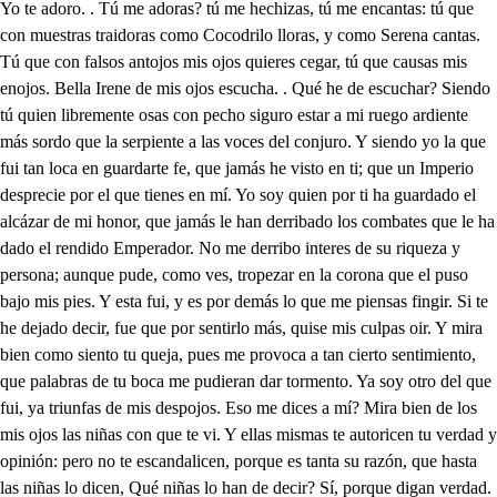
Yo te adoro. . Tú me adoras? tú me hechizas, tú me encantas: tú que con muestras traidoras como Cocodrilo lloras, y como Serena cantas. Tú que con falsos antojos mis ojos quieres cegar, tú que causas mis enojos. Bella Irene de mis ojos escucha. . Qué he de escuchar? Siendo tú quien libremente osas con pecho siguro estar a mi ruego ardiente más sordo que la serpiente a las voces del conjuro. Y siendo yo la que fui tan loca en guardarte fe, que jamás he visto en ti; que un Imperio desprecie por el que tienes en mí. Yo soy quien por ti ha guardado el alcázar de mi honor, que jamás le han derribado los combates que le ha dado el rendido Emperador. No me derribo interes de su riqueza y persona; aunque pude, como ves, tropezar en la corona que el puso bajo mis pies. Y esta fui, y es por demás lo que me piensas fingir. Si te he dejado decir, fue que por sentirlo más, quise mis culpas oir. Y mira bien como siento tu queja, pues me provoca a tan cierto sentimiento, que palabras de tu boca me pudieran dar tormento. Ya soy otro del que fui, ya triunfas de mis despojos. Eso me dices a mí? Mira bien de los mis ojos las niñas con que te vi. Y ellas mismas te autoricen tu verdad y opinión: pero no te escandalicen, porque es tanta su razón, que hasta las niñas lo dicen, Qué niñas lo han de decir? Sí, porque digan verdad. Ay como sabes fingir: Pon duda en mi voluntad, si quieres verme morir. Creerme puedes. . Podré, por el extremo en que vengo que pues el creer es fe? yo que más que todas tengo; mas que todos creere. Al fin te creo; movida del fuego que me deshace. Pues muéstrate agradecida, y al amor que ahora nace, dale en tu pecho acogida. Que si quieres ver crecido este amor que satisfecho tiene tu pecho rendido, es bien que le des el pecho, a un amor recien nacido. Soy muy contenta, que fío que yo le daré valor. De ti lo fío. . Y yo fío, que será firme tu amor, si yo en mi pecho le crío. Criale, pero ha de ser tan secreto y de tal suerte que nadie lo pueda ver: porque no me de la muerte el que lo desea ser. Que es amante y es esquivo: y guardarme bien querría pues soy por tu causa vivo, no la vida que tenía, mas la que ahora recibo. Finge con el de manera que le engañes. . No sabre: porque si fingir supiera, cuando fue falsa tu fe, que te aborrecí fingiera. Bien sabrás. . De tus intentos podré ensayada saber. Mal pagas mis pensamientos. No es maestro de querer el que ensaya fingimientos. Pero ya yo estoy rendida, que por tu bien lo he de hacer: que para ser yo fingida, por fuerza fue menester que tu arriscases la vida. Dios te guarde. . Ya te vas? Por no ser vista me voy. Cuándo a verme volverás? Presto. . Adiós. . Tu alma soy. Vete, y no vuelvas jamás. Que tu presencia maldigo, pagaré con gusto nuevo quedando a solas conmigo a Rosaura, que le debo todo cuanto hable contigo. Ay mi Rosaura, cuan mal me pagas el mucho amor, y el ser por serte leal, a todo el mundo traidor. Mauricio. . Señor. . Es tal Lo que vengo a padecer, que hoy pierdo todo mi bien. Que tu bien has de perder? Hoy con perder mi mujer, pierdo mi estado también. Hoy seré desposeido de este imperio que he gozado por ser de Irene marido, hoy de un hijo que he engendrado tengo de ser preferido. Hoy Mauricio mío tienes de ver postrar mi persona, hoy usurpando mis bienes verás quitar la corona de mis ya caducas sienes. Cese señor tu cuidado: no es tu hijo? que estas triste? Hoy abatiendo mi estado de la gloria en que me viste tienes de verme privado. Hoy este cierzo prolijo de mi edad fenece. . Mira que es tu hijo. . No corrijo por eso el mal, que la ira crece más por ser mi hijo. Y a sí con rabia cruel crece el coraje profundo, pues el con obras de infiel al que le puso en el mundo, le quita el imperio de él. El trastornando la rueda atropella mi persona: él me vence, pues me queda en su mano mi corona: él me mata, pues me hereda. Y pues muero, con razón mi corazón aborrece el nombre suyo. . O casión oportuna se me; ofrece para entablar mi traición. Quiero incitarle: tuviera ese tormento prolijo un remedio, si no fuera. Que si no fuera? . Tu hijo. Qué remedio? . Que muriera. Qué importa que muera? . Advierte que es tu sangre . No me alteres, dale a mi cuenta la muerte. Vertere su sangre? . Vierte. Harelo, pues tú lo quieres. Que en procurar tu accidente haré como el cirujano que la roja sangre ardiente saca del cuerpo mal sano con voluntad del doliente. Morira sin duda. . Entiende que de ti mi reino empieza, dale muerte a quien me ofende, corta amigo la cabeza que mi corona pretende. Con este brazo robusto como víctima reciente, sacrificare aunque injusto ese cordero inocente al ídolo de tu gusto. Aunque culpado es también. Di en lo que esta? . En querer bien a Irene. . Qués lo que siento? a Irene. . En todo le miento. Sí. . Cuán grande es mi desdén: Tú le has visto? . A mi pesar vídelo bien claramente, por eso en este lugar su traición quise contar, que en favor te es al presente. Porque viendo su traición, tendrá la tuya en los cielos menos culpa y más razón: y será ambición y celos lo que solo fue ambición. Pues amigo León muera, que yo por su nombre entiendo que en su tierna edad primera su fiereza conociendo le dieron nombre de fiera. Y aunque tu valor y brío le de muerte en esta guerra, no entierre su cuerpo frío: porque aún palmo de tierra no tenga en el reino mío. No le fies de esa suerte a las aguas arrojando su cuerpo robusto y fuerte, porque el agua murmurando no murmure de su muerte. Ni por hacerme amistad, su cuerpo pienses arder en fuego de enemistad; porque no vuelve a nacer otro fénix de maldad. Antes viendo a lo que viene, que lo esparzas por el viento hecho piezas me conviene: para que cada elemento cobre de él lo que del tiene. Vencer con maña sus manas del fiero Nerón espero escurecer las hazanas; con dar a este hijo fiero sepultura en mis entrañas. Tendrá con esto el cruel más honra quel me procura: pues le doy aunque es infiel de mármol la sepultura, pues yo lo soy para el. Que como lo quiero ver honrado en la muerte solo, un sepulcro le he de hacer más rico quel mauseolo porque yo lo pienso ser. Qué a Irene adorando esta? Y temo que ella le quiere con tan grande extremo ya, que si el príncipe no muere, nunca Irene te querra. Muera el falso. . Aunque te llame todo el Imperio tirano, su sangre es bien que derrame tu valor. . Con esta mano daré la muerte al infame. Mas vamos, que ya es razón darle el ceptro, y esperemos para su muerte ocasión. Vamos, que ocasión tendremos: que al mal no falta ocasión. No me merezco llamar hijo del Águila Griega, pues tu sol puedo mirar. Antes sí, pues no te ciega: que así se suele provar. Pues hijo de Águila es aquel que con vista clara mira el sol que alumbrar ves Sí, mas el sol de tu cara se ha de provar al reves. Que quien viendo tu belleza, al momento no ha cegado, no es Águila que ha volado a contemplar tu grandeza. De cuenta me has alcanzado. Tuya soy. . Rosaura mía. Mi bien. . Mi gloria. . Mi velo, Mi regalo. . Mi alegría. Tu presencia es el consuelo que consultarme podría. Pues si son, porque a amor plugo, tus consuelos mis despojos cómo duran tus enojos? si soy Sol, como no enjugo las lágrimas de tus ojos? El pesar viene medido Con el bien que te ha faltado, mira lo que haurás sentido, que harto es lo que has llorado, pues una madre has perdido. El pesar que yo sentí, tú le haurás sabido ya: que mi cuerpo llora en mí, y mi alma llora en ti, pues que dentro el pecho esta. Mira si mi desconsuelo merece ser preferido al mayor pesar del suelo, pues que llorar ha podido un alma que está en tu cielo. Mas ya con licencia tuya me consuelo. . Oh ciego dios con glorias suyas destruya tu pesar ques de los dos, pues tú eres mío, yo tuya. Príncipe. . Irene. . No ves que te esperan para dar la corona que después con tu gusto ha de llevar tu Rosaura entre los pies? Mira que salen. . Ve luego. Por no dejarte de ver dejare el imperio Griego. Yo lo ruego y ha de ser. Ire por cumplir tu ruego. Ire donde amor me lleve, pues voy a comprar la herencia que de razón se me debe, con el precio de esta ausencia que es tan largay es tan breve. Y pues me voy por honrarte, deberán a mi persona la corona en cualquier parte: que bien merece corona el martirio de dejarte. ̱. Dios te guarde. . Gran fineza. ̱. Qué te parece? . Confieso ques extraña su firmeza, y que le tienes bien preso con la red de tu belleza. ̱. Si yo reino hermosa prima, en privanza y en poder has tú de tener la prima. I. Espera, podrás saber lo que el príncipete estima. Nadie en quererte me iguala, mas espera, podrás ver a León con cuanta gala a tus ojos vuelve a ser coronado en esta sala. Puede haber corona igual? que me desmaya por puntos el placer. . No muestres tal, esfuerza prima. . Mas juntos están mi bien y mi mal. Amado pueblo que con brío ardiente honraste con vencer a las naciones que ahora humillan la soberbia frente: Yo soy quien en las arduas ocasiones sin temer los peligros el primero rompí por los contrarios escuadrones Yo soy quien puse con mi nom- brefiero. tanto temor al Scita y Bracamano, que allá temblaron de mi limpio acero. Yo soy quien con las rrmas en la mano amparo he sido del imperio Griego de tantas gentes perseguido en vano. Yo soy quien ha domado a sangre y fuego al famoso tirano de la Etruria; que con soberbia desprecio mi ruego. Yo soy quien oponiéndome a su furia, al Tártaro dome, que haciendo vino al cielo ofensas, y a la tierra injuria. Yo fui quien atajando su camino, fui del valiente Ungaro homicida, como dipuso su fatal destino. Yo soy quien con mi mano em- bravecida asiendo a los contrarios del cabello, los truje a punto de perder la vida. Yo soy quien con mis pies las gen tes huello que presumieron con provar la suerte mi blando jugo sacudir del cuello. Yo soy quien pudo dar con brazo fuerte imitando de Alcides la pujanza, a los tiranos del imperio muerte. Este en efecto soy, que mi alabanza la puede disculpar el regocijo que de León promete la esperanza. Y tú León valiente, que eres hijo: de la que puebla nuevamente el c