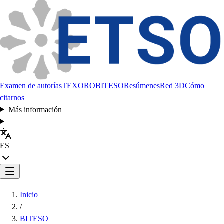
Examen de autorías
TEXORO
BITESO
Resúmenes
Red 3D
Cómo
citarnos
Más información
ES
Inicio
/
BITESO