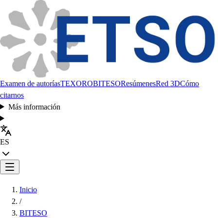
Examen de autorías
TEXORO
BITESO
Resúmenes
Red 3D
Cómo
citarnos
Más información
ES
Inicio
/
BITESO