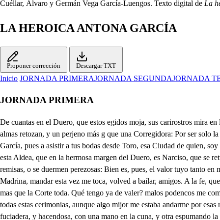
Cuéllar, Álvaro y Germán Vega García-Luengos. Texto digital de
La h
LA HEROICA ANTONA GARCÍA
Proponer corrección
Descargar TXT
Inicio
JORNADA PRIMERA
JORNADA SEGUNDA
JORNADA T
JORNADA PRIMERA
De cuantas en el Duero, que estos egidos moja, sus carirostros mira en las sus vagas ondas, sois la más agraciada pólida Labradora; pues aunque valgan mucho, más valéis vos, Antona. Tenéis unas miradas, que las almas retozan, y un perjeno más g que una Corregidora: Por ser solo la Patria de tan garrida moza, vale Tágara Buena mas que la Corte toda, Mas valéis vos, Antona, n mas que la Corte toda. Vizarra Antona García, pues a asistir a tus bodas desde Toro, esa Ciudad de quien, soy Gobernadora en ausencia de mi esposo el Ilustre Juan de Ulloa, quien del Marqués de Villena la ilustre Tenencia goza; a Tágara Buena vengo, esta Aldea, que en la hermosa margen del Duero, es Narciso, que se retrata en sus ondas: este rato, que las armas con que a Castilla albororan en bandos que la dividen, sediciones que la ahogan, o se suspenden remisas, o se duermen perezosas: Bien es, pues, el valor tuyo tanto en mi espíritu copia las hazañas de Tomirís, los aplausos de Cenobia, que en justa correspondencia reverbere un alma en otra; y así, pues siendo Madrina, mandar esta vez me toca, volved a bailar, amigos. A la fe, que la señora tiene razón que la basta. Y yo gana que me bonda de que al tambóril repitan con brincos, y cabriolas: Mas valéis vos, Antona, mas, mas que la Corte toda. Qué tengo ya de valer? malos podencos me coman el mijor de mis corderos, si cuando amor me enquillotra, dejo de ser Marimacha, enguizgada en mujer propia: Madrina, yo os engrandezco todas estas cerimonias, aunque algo mijor me estaba andarme por esas rocas, adonde llevando apenas pan, y queso en una alforja, con osos, y jabalines me iba a acachetear yo sola, que no verme con chiquillos fuciadera, y hacendosa, con una mano en la cuna, y otra espumando la holla, y luego dar teta primero me iré a la horca. Antona? . Marido mío? La mujer se enmatrimona, como el Cura mos lo ensena, para ser misma persona del mismo marido. Y bien? Dígolo, porque esas cosas de hazanas, y valentías, al hombre son a quien tocan; y puesto que él no las hace, en lla mujer son impropias. No asamos, y ya enpringamos? Tempranito la enliciona. Marido mío, sabed, que desde que esta pinzona de estos bandos de Castilla nos traen estas testas locas, en el majín se me ha puesto, que nuestra Reina, y Señora es Isabel, que a Fernando por Rey de España corona. Esta es cierta incrinación altanera, y cosquillosa, que anda conmigo, a pesar de las vanas carantonas de Portugal, cuyas armas por tantas partes mos cocan. Diréis, que siendo mujer, que mala rabia me toma de andar en cosas de guerra, ni meterme en pro, ni en contra de este Rey, ni esotro Rey? Y a eso mi genio os responda, y el macho espíritu mío, que para altas quesicosas nació, anda retozando prodigios en mi memoria; que aquesto de la lealtad, es llama, que generosa, en todas materias arde, en lla sotil, y en lla tosca. Y así, no tocando en esto, ni que en oyendo lla trompa aldas en cinta, a dar vaya a mi Rey una victoria, muchucando Por gueses como quien apaña moscas; en lo demás, como en Misa, estaré obediente, y pronta a vos, que yo soy honrada. No como llas picaronas, que el zaraguerle se calzan, y al marido dan lla toca; esto ha de ser, y si no, id al Infierno por novia, que lla boda se nubló. Mi mujer, mi bien, mi Antona. Mi demonio, qué me quiere? Querrá decirte, que otorga cuanto pidieres, aunqu