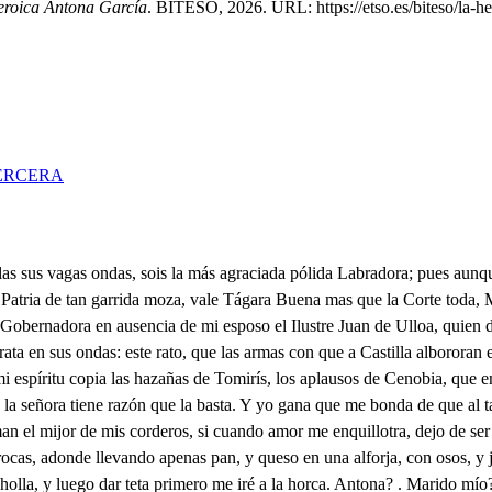
eroica Antona García
. BITESO, 2026. URL: https://etso.es/biteso/la-he
ERCERA
e no sé, en la senda que tomas, si vas errada. Por qué? Porque a la que el Cielo nombra Reina de Castilla, es Juana, la Portuguesa Amazona. Arre allá, Marí Sarmiento, vos mi amiga? ni lla sombra, si sois de ese parecer, andaremos a las morras. Poco a mi brío espantaran armadas valientes tropas, mira qué hará una villana. Mucho más que una señora; y a saber tu incrinación, antes me metiera Monja, que acuciar tu madrinazgo. La boda mos alborotan. Si a Antona pican, yo creo, que una buena mazamorra han de hacer. La que juzgare:- Mas qué cajas belicosas el aire asustan? Ay Dios! que la sangre se abichorna con esta trompetería. Por la cima, que es corona de aquel risco, que a la mar el Cielo, y la tierra abrocha, armadas tropas al valle van bajando. qué hermosas! Ay los pies me hacen cuchichi- Las divisas que trémolan, Castellanas son. . Mijor. Volved la cara hacia esotra parte. Con los Clarineros me vuelvo de placer loca. Vanderas son Portugüesas. Mala polilla las coma. Bien dices, de opuestos campos son dos abanzadas tropas, que en contrarias salvas dicen: Viva Isabel valerosa, viva Fernando. Soldados, decid en salvas canoras: Viva Juana, y Portugal. Dadme las plantas, Belona Castellana. Seor Don Basco. A Toro pasaba ahora en busca de vuestro esposo, cuando una espía me informa no estaba en ella, y que vos honrabáis aquesta corta Aldea; y así este pliego::- Hablad paso, no nos oigan estos villanos, en quien hay lealtades maliciosas. Portugueses, secrético, . y papel; que va que Antona, que ya está medio abispada, todo el cortijo alborota. El Aragonés Fernando con Doña Isabel su esposa, a ocupar a Toro vienen; y aunque es demás en la heroica lealtad vuestra, el preveniros, que como hasta aquí, se oponga vuestro brío a sus intentos, siguiendo la voz que toma de la Reina Doña Juana; porque no su cautelosa astucia acaso os disuada, os prevengo, que en persona ey también Alfonso i P (que llegará en breves horas) viene marchando, este pliego con que a vuestro esposo honra, es la creencia. Dejad, (que cuando Alfonso no ignora en el pecho de mi esposo las lealtades que acrisola, como también en mi afecto) por agravio reconozca, mas que por favor, aquesta prevención, pues poco importa, que Fernando a Foro llegue, cuando sus muros tremolan de las Portuguesas Quinas las siempre triunfantes pompas: y en su defensa mi brío asegura la victoria. Pues con esa confianza, a dar respuesta tan propia de quien sois, ire a mi Rey. Decidme antes, estas tropas (ay antiguo afecto mío!) no las gobierna en persona de Penamacor el Conde? Sí. El corazón se alborota con tal nueva; pues seguro id:: . De qué? De que las obras acrediten mis palabras. . Y pues vuestra atención nota, que de Caballos, y Infantes las Escuadras numerosas de Fernando, y de Isabel ya ocupan la verde alfombra de ese prado, y que es preciso, antes que el paso me cojan, entrar en Toro, ya que esta diversión gustosa de vuestro humeneo, Marte impide con sus zozobras; retiraos también vosotros, hasta que el Cielo disponga, que la paz que en brave espero sea Iris de estas discordias) me dejen de vuestro afecto recibir muchas lisonjas: Dice su merced muy bien; vámonos a ver la holla, primero que mos la espumen estos Soldados. Mi Antona, venid. . Qué es venid? idos vos: Qué condición tan flemosa tenéis, que sin ver siquiera en qué paran las hestorias