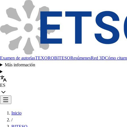
Examen de autorías
TEXORO
BITESO
Resúmenes
Red 3D
Cómo citarn
Más información
ES
Inicio
/
BITESO