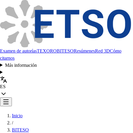
Examen de autorías
TEXORO
BITESO
Resúmenes
Red 3D
Cómo
citarnos
Más información
ES
Inicio
/
BITESO