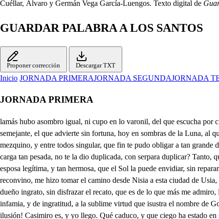
Cuéllar, Álvaro y Germán Vega García-Luengos. Texto digital de
Guar
GUARDAR PALABRA A LOS SANTOS
Proponer corrección
Descargar TXT
Inicio
JORNADA PRIMERA
JORNADA SEGUNDA
JORNADA T
JORNADA PRIMERA
lamás hubo asombro igual, ni cupo en lo varonil, del que escucha por civil la sentencia criminal; ni es punto, con más razón, el que un secreto ha fiado de un amigo, y rebelado le oye en conversación; ni admiración semejante, el que advierte sin fortuna, hoy en sombras de la Luna, al que ayer fue mendicante, como la que tengo yo de hallar en torpes placeres casado con dos mujeres un amo que Dios me dio. Ven acá, hombre mezquino, y entre todos singular, que fin te pudo obligar a tan grande desatino! Cuando ya con parecer de Política que pasa, hay hombre que se descasa porque pene a su mujer? No ves que divino obrar, porser carga tan pesada, no te la dio duplicada, con serpara duplicar? Tanto, que aunque viene a ser quien tu flaqueza remedia, si te pudiera dar media, no te diera una mujer. El juicio pierdo en pensar que cuando Celia, su esposa legítima, y tan hermosa, que el Sol la puede envidiar, sin reparar que olvidado en cinco años de ausencia, de su yerro la evidencia, aún por cartas no ha ocultado, por más que la inmensidad de leguas lo reconvino, me hizo tomar el camino desde Nisia a esta ciudad de Usia, Corte dichosa a Nacional de Espaa de Mesopotamía, a efecto de saber este secreto, que la tiene tan penosa; a saber de Casimiro mi amo, y su dueño ingrato, sin disfrazar el recato, que es de lo que más me admiro, llegase luego a entender que estaba para parrirse, de este Templo a despedirse h . con hijo, suegro, y mujer. Mal corresponde en el modo de infamia, y de ingratitud, a la sublime virtud que isustra el nombre de Godo. Mas como de esto me espanto, si es tan malo Casimiro? Que engañar al cielo aspiro, y lo he de pagar con llanto? que ciega, y torpe ilusión! Casimiro es, y yo llego. Qué caduco, y que ciego ha estado en su pretensión Aurelio? Me importa a mí dar a los Santos palabra? Pero el quebran tarla labra la venganza luego? Sí. Qué escucho? Si te merece besar los pies un criado que por la posta ha llegado. Cómo, si en tu voz se ofrece, villano? Pero yo doy crédito a vanas quinieras? Así de verme te alteras? no adviertes que Arista soy? Arista, no llegas? Arista no llegas? Pues eso sí, cuerpo de Cristo. Cuanto ha que no te he visto Lo que ha que no me ves. Qué hay de nuevo? Qué tu esposa enigma fue del Dios ciego. Calla, no le des más fuego a mi impaciencia amorosa. Bien de sus extremos toco que es locura, pues se abrasa; pues quien dos veces se casa, que puede ser si no loco? Dime de Celia. No sé palabra. De mí se acuerda? No se nada. Harás que pierda. No será el juicio. Por qué? Yo lo sé. Grave pesar! sabe Celia? Ya lo sabe. Cierta a tu boca la llave. Por Dios que la ha de tragar. Que lo sabe Celia? . Sí Que de mi error tiene indicio! No señor. Pues como el juicio has dicho que falta en mí? Perder el juicio, no error supone, si bien se advierte, sino efecto de la suerte, por desdicha, o por amor; y así en tu amorosa estrella, es bien que el recelo acabe, pues tu esposa solo sabe que estás sin juicio por ella. Eso sí, vuelve a abrazarme por nueva de tanto gusto. No parara en eso el susto, . si yo pudiera escaparme. Queda buena? Y tan hermosa como Católica. En qué? En saber guardar la Fe que te dio de firme esposa, esta carta lo dirá que escribió su mano bella, que es al imprimir en ella tierna queja que te da. Tanto cristal derramaba sobre el papel que escribia,