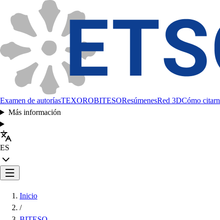
Examen de autorías
TEXORO
BITESO
Resúmenes
Red 3D
Cómo citarn
Más información
ES
Inicio
/
BITESO