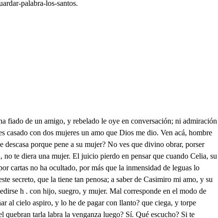
uardar-palabra-los-santos.
 piropo: Y así logrando el discurso, anticipando al estorbo de Aurelio, que oyó suspiros, robe el espejo, que atornos era un mongibelo ardiente, donde su divino rostro tan al vino contemplaba, que en amorosos coloquios, hice verdad infalible. lo falible de un antojo; pues como el espejo era a su efigie centro impropio, yo al buscar su misma esfera, y el suyo su ardiente polo; lo que el cristal perdió en luces, ardió mi esperanza en logros. Resuelto en fin a gozara, después que por varios modos de la amenaza, y el ruego, fue a mi tormenta el escollo, ya mis incendios cl hielo, por esposa (ciego arrojo!) la pedía su padre Aurelio, el cual, aunque receloso de fi era casado; o no, como en omislo retorno, aún porcartas de mi esposa, desmentí lo sospechoso, condescendió con mi ruego, con que en infeliz despojo, dio en el Cierzo aquel jazmín, en el gusano aquel pomo, en la niebla aquella espiga, y aquella, oucia en el lobo, Un lustro, pues, a que vivo con el nombre de su esposo, y otro tanto ha que un hijo es de esta unión el aborto, tan retrato de mí mismo, y tan parecido en todo, que es en mi grave delirio, el opuesto más remoto: Mas descando volver al centro de mi reposo, a Aurelio pedí licencia, solicitando su abono con decir que a Eufemia llevo, para que en dulce consorcio goce en Misia de mis bienes: A lo cual en tierno enojo de su llanto, dio a entender algún recelo amoroso. Pero viéndome resuelto, por resguardo del desdoro que ya en su ofensa imagina, me persuadió, que ante el trono de Avido, Simón, y Urias, tres martires, que al destrozo de Diocleciano, y Lucinio, fueron de la Fetres Polos, le diese firme palabra: que mal resisto el asombro de no faltar a la unión que establece el matrimonio! Dila en fin, pues a su Templo hemos venido a eso solo, y a pedirles buen viaje; mira ahora, si el ahogo de verme en igual estado es preciso, que aunque formo ya el desempeño en mi idea, y en mi espíritu supongo que no hay daño que le impugne, viendo en Celia lo amoroso, en Eufemia la inocencia, en mi amor lo cauteloso, y en Aurelio lo engañado, irritado de mi arrojó, convencido de mi error, ciego, suspenso, y absorto, contra mi propio me vuelvo en pricipicios del odio. El suceso da ocasión a que a ti mismo te asombre porque aún el casarse un hombre una vez, es tentación: mas ya que en tal proceder de amor te cego el hechizo, y lo que una vez se hizo, no puede dejar de ser: consolar tu mal procura, si hay alivio en tanto mal, con el silencio leal que mi humildad te asegura, con que nadie de tu estado noticia ha tenido aquí, ni por vengarse de ti el Páis se ha rebelado: porque de extorsiones tales, a que la malicia inclina, se revuelve la pecina de vasallos desleales, donde si viene a caer, sea rico un Reino, o pobre, par a Nacional de España para que en salud se cobre, todo un Dios es menester: y en fin, con que has alcanzado licencia para escaparte, y de nada tiene parte Celia, que aunque por casado dos veces, ya te promete en pena tu desatino, como suele en su pollino, el que azotaron por siere. Pero dime, que es tu intento de llevar esta mujer, si ya no la puedes ver, y adoras el pensamiento de Celia? No era mejor dejarla aquí, y escapar? quien diablos te ha de buscar dentro de Misia? El honor, porque es tan celoso del Aurelio, que si lo hiciera, mil vueltas al mundo di