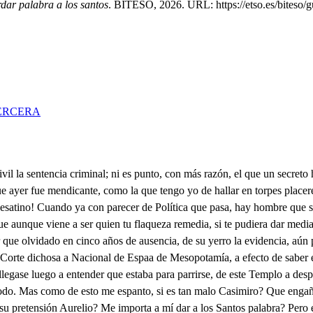
dar palabra a los santos
. BITESO, 2026. URL: https://etso.es/biteso/g
ERCERA
 que lo mismo que decía, con el llanto se borraba. Si no que amor, cuyo arpón lo predomina sutil, suspiros de mil en mil forió al mar de su pasión, con que en diferencia igual sirvió al nombrar Casimiro, enjugar en un suspiro lo que humedeció un raudal. Calla Arista, no prosigas, que es tan extraña mi suerte, que me vas dando la muerte con lo mi mo que me obligas. Pese a mi ciega locura! pues ingrato a tanto amor, por gozar de otro favor, menosprecié su hermosura. Pese al loco pensamiento que la obligación olvida! y pese a mí que la vida! Dónde vas? Escucha atento. El gran Teodosio, que hoy rige de Oriente el supremo solio, como sabio justiciero, como valiente piadoso, viendo que con arrogancia de escuadrones numerosos, a esta gran ciudad de Edesa pusieron sitio espantoso los Citas, nación cercana a la Persia, cuyo modo de Político, diverso al que profesan los astros, crian de Sucitia el hielo, lo oculto con lo animoso. Mandó pronunciar un bando por el difuso contorno del Imperio, en que a ninguno reservó para el socorro. Yo, pues, que desde la paz vinculada con los Godos, residí en Usia, ciudad de Misia, donde espumoso el Danubio, el nombre de astro toma hasta el Usino: Ponto. Apenas el bando oí, cuando sin mirar estorbos del cariño, en la presteza fui un aliento de Teodosio; entré a defender sus muros, y el contrario temeroso levantó el sitio, a pesar de su atrevimiento loco, y al darnos cuartel, dispuso el destino riguroso, que me cupiese la casa de Aurelio, cuyos elogios de calidad lo supone su proceder, que amoroso, cuando el tiempo nos concede medio en su semblante solo, pues en agasajos tiernos de cortesano alborozo, fue Primavera su agrado, su largüeza fue el Oroño; Estio, y Invierno, fueron sus canas, en cuyo adorno, cuanto bellón para el hielo, para el incendio halle copos. Quien dijera, que al franquear de Amaltea lo copioso, de Flora la verda selva, de Ceres el campo rojo, que de Paris el aprisco, solo me negase, solo un jazmín, u na manzana, una oveja, y del Agosto una espiga? pues en Femia: con que afecto que la nombro hija suya! y a quien puso en el cáncel del decoro, desde que su huésped fui, en lo ipacible, en lo hermoso, en lo honesto, y liberal, fue manzana, espiga de oro, mansa oveja, y jazmín blanco; sino que amor envidioso, de que al filo de su flecha, se reserve aún lo más bronco. Por la voz de una criada me dio a entender el resoro, que a los recatos de Aurelio se me ocultaba, y curioso un día Onunca lo fuera inducido por soborno de esta criada! Llegué. dé su hermosura al embozo, a tiempo que girasol; un espejo de sus ojos, tan vivamente copiaba en su pureza lo hermoso, que solo con el reflejo que en él admiré tan propio, víctima fue; corto anduve, átomo a su luz, tampoco? porque el átamo a la vista, tiene apariencias de polvo; y yo quedé tan sin ser, que transformado en sus ojos, al mirarse me vio en ellos; con que llevada: aquí noto su recato, de un desmayo, como suele aleve soplo del Cierzo quedar la rosa así en dormido alboroto, quedando lo hermoso vivo, pareció eclipse lo hermoso. Mas yo advertido en mi afecto, hice un discurso amoroso, aún después de aviente el Sol, dura su arder en el fondo del cristal en qué imprimió sus rayos; luego es forzoso, que en el cristal del espejo, siendo luz su obieto tolo, aún después de flor marchita; viva radiante