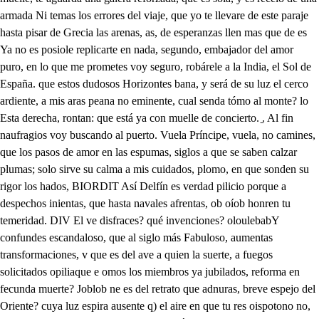
nte, cual senda tómo al monte? lo Esta derecha, rontan: que está ya con muelle de concierto. ̱. Al fin naufragios voy buscando al puerto. Vuela Príncipe, vuela, no camines, que los pasos de amor en las espumas, siglos a que se saben calzar plumas; solo sirve su calma a mis cuidados, plomo, en que sonden su rigor los hados, BIORDIT Así Delfín es verdad pilicio porque a despechos inientas, que hasta navales afrentas, ob oíob honren tu temeridad. DIV El ve disfraces? qué invenciones? oloulebabY confundes escandaloso, que al siglo más Fabuloso, aumentas transformaciones, v que es del ave a quien la suerte, a fuegos solicitados opiliaque e omos los miembros ya jubilados, reforma en fecunda muerte? Joblob ne es del retrato que adnuras, breve espejo del Oriente? cuya luz espira ausente q) el aire en que tu res oispotono no, porque el engaño no sigues de estas fantásticas cumbres hasta que divinas lumbres a humanos aires mitigues? Porque el mar placido irritas, contra las eternas leyes, y a los Antárticos Reyes las esposas de oro quitas? si en Francia, ya su heredero, pudo Grecia aprisionarte porque no intentas prendarte a acciones de Cabellero? irve, asiste, galantea, busca una, y otra ocasión, dale de Primaleón, la vida si la desea. (si sus desvelos sabios, no hallan posibles tus dichas no añadas propias desdichas, Cel fin de ajenos agravios. Deja la gala Española, como el pellico dejaste rma el arnes que olvidas desde la greva a la gola. Doren tu ropa France tantos Soles como lirios y no partas tus martirios, con otros, que no es fineza. so No ofendas tanto decoro, con menos noble ejercicio ni trueques al de Felicio, tu nombre de Artemidoro, Vuelve a tu región medrosa, esta se lua de mentiras, templa a Rosicler las ira deja a mi primo su esposa. ̱. Al fin a esas luces bellas generosa Felisalba, copiado su aliento la alba, miedo influven las estrellas Y debiendo a su hermosura cuanto a sus estudios palma dan, como a mis ansias calm tormentas a tu ventura. surtado te han del Oriente a mal seguras entenas, despreciando en duras venas del Sol, la atención luciente, por la plata del mal mas que cendrada espumosa, de Clorinardo la esposa, vienes en vano a buscar. eja las quejas, pongamos algún medio a estos extremos, como amigos nos tratemos, pues un arte profesamos. De o si De esta arte pues, a esta ciencia, cuan alcazas estoy cierto, mas a mí me ha descubierto, más misterios mi paciencia. Yo adoro (es verdad) yo adoro a Gridonia, tú lo sabes, y que no afecto en tus naves su dueño, ni su te soro No se si sabes, yo lo sé! para tormento mayor, que aqueste cielo de amor, obsido no llega si no la fe, oboro Se que el galán Clorinardo obnoriio vendrá a gustar de este robo bebiendo en gustoso arrobo, la misma luz en que ardo. Quiero a amor obedecer, y su decreto ayudar, lleguemos todos a amar, pretendamos padecer. No entiendo Artemidoro, que pretende tu dolor? Que en el más ardiente amor, venza a la llama el decoro, Que no ame ninguna dama, que adore todo galán, orbom nujio y que ni en leve ademan, zógime omos quien ama, diga que ama cuie ni tno etendo hacer un instante, que ocupe al tiempo las horas, si esto Felisalba ignoras, disimúlalo galante. treeme que amor impide todos estos escarmientos, y con hermosos torentos, humildes soberbias mide. eja los cielos airados, que su curso desenojen, y en nuestra obediencia arrojen, su eterno tema los hados. ve en las fatales sentencias, Felisalba no hay instancias, porque arrastran repugnanci tomo guían obediencias. Que una dama, con razón, no obligue, ni persuada? En suerte tan declarada, culpas los remedios son. que quieres obligar, aún no forzoso en efecto? y congojar el respeto, que no se puede guardar? delo así lo dispuso, perdonad, tú, y Clorinardo, que cuanto de cortes tardo, junto de amante me acuso, Artemidoro, no importa, despierta la niebla oscura, que no es larga tu ventura, cuando la nuestra sea corta. A Felisalba, Felisalba, prima. Que quieres nuevamente desdichado, que venciendo del mar la undosa grima, en la más dulce tierra has naufragado, Clorinardo respondes? ioque Ya me anima tu claro acento en mi confuso estado, vuelve allamarme. Primo. Ya parece, que mi noche a tus Soles desuanece, que monte es este (oh cielos) pavoroso? que mi error en sus nieblas acredita, y en bárbaro, paraje, si ambicioso, freno del mar, su furia no limita, muelle ayer mostró amparos delicioso pueblo de escollos hoy se precipita, afondo tal, que ofrecen sus señales, sino verdad, sospechas infernales. elisalba, que es de esta Astrología, que de los tiempos se arrojó las llaves, sino perdona el tiempo travesía, y el mar se agravia al peso de mis naves, en que estado la Luna padecía, de amiga, y mayor luz, ausencias graves, que burlando la sonda a mi destino, acecho entre la arena el menor lino. ve España es esta (dime) belicosa. dulce en el clima, en la nación bizarra, que hasta la abana, conducí a mi esposa, y me trae de San. Lúcara la barra, y ojalá que a su barra peligrosa, paso pidiera, y que la ociosa amarra, no dispensara en este monte el voto, tan ignorado del mayor piloto. Nación famosa a cuyo largo imperio, grata la eternidad siglos descoge, de cuyo cetro, aquel, y este hemisferio, rayos no huye, cuando abismos boje, cual causa grande? cual mayor misterio, aque tu trato fiel deudas enoje, pudo pudo obligarte en públicos pesares? a quién espuso entre latierra mares? Y vos del alma potestad divina, norte animado mío, en que os ofende, quien mares yerra, tierras peregrina, por luz, que ni le asiste, ni le atiende? si queréis que dé nombre mi ruina, a estos cristales que esta llama enciende, seanme leve mármol las espumas, bajen cénicas, las que suben plumas. Mi indignidad retraten esos ojos, omnipotente causa de mis penas, honren un pecho Real vuestros enojos, servirán al blasón sangre mis venas, pero no así desatendáis despojos; que les libréis el triunfo a estas arenas, desatad los milagros de este agüero, que un Sol me mata, y entre sombras mue donde estoy resaca, he inútil hecho, de la inquietud de la agua, entre dos bren mal menos es, un temporal desecho que el miserable puerto de estas peñas, Felisalba a más hondas da mi pecho, que hartas le duran de su fuego señas, no me dejes por boya a este elemento, que vine envidia, y quedaré escarmiento Ay Prícipe engañado, no es de España, poca fe, que nunca fue poca, ni Armelinda, ni el piélago te engaña; ni fue haber este muelle, ni hoy es roca; cuanto su vista al pensamiento extraña, a ignoradas vengancas te provoca, de Francia es el Delfín quien te ha agraviado, y mis sudores májicos helado. el gran Duque de Armedes la hijaberla peligro amable al mundo fatalmente) adora, y viendo en una, y otra estrella, cuyos aspectos observo eminente, que eterna ley prohibe el merecerla, por más que él tiempo a porfiar lo intente, ya que no envidia, bárbara impaciencia, a los monstruos le instiga de su ciencia, Aleja a todos, porque atodos llama amor, sin que en Gridonia un arpondore, pues como en cuantos ven del Sol la llina. no hay Clorinarda quien su incendio ignore, sin que él lo atienda, nadie oyó la fama, de esta deidad, que humilde no la adore, sin que las iras de sus luces bellas, dignos los juzguen de morir a ellas, en que no siempre, no: no siempre ha sido, la fama el dulce mal de estos errores, un pintor si, que diestros, no advertido, en sombras bastó a hurtar sus esplendores, bastó, si bien el hurto desmentido, en toda la ambición de sus colores, el no responder solo le traslada, en todo lo de más se ve agraviada. De este pues un pincel (que ardió las plumas flecha) iluminó el pecho a Artemidoro. Delfín de Francia, en quien cifró mil sumas de su Herebo, el Májimo tesoro, otro burlando al mar ceños de espumas, farol del Veneciano Bucentoro, a Nápoles rigor fue tan esquivo, que armó en pintado fuego, incendio vivo. De otro en Constantínopla la violencia, teme Primaleón, si no la huye, y bien (como del Sol la breve ausencia, luces en las estrellas sustituye) por las copias que al aire de esta ciencia, Gridonia permitio, rayos influye, con que a las viras que el amor dilata, émula de la hierba, la luz mata. No eres tu mal testigo a estas verdades, pues te obligó un retrato de Armelinda, a afectar en distantes amistades, que impere el Ganjes, loque el lebro alino a mí aque inflejibles voluntades, del Reino Aragones al tuyo riuda, más temo Clorinardo en lo que vemos, que en el acierto mismo nos perdemos. Porque la mira Artemidoro pone, estorbar unos, y otros casamientos viendo que el hado su decreto opone, al presumido fin de sus intentos, con esto pues, si no es que a más dispone, la turbación de tantos elementos, tu esposa roba en este despoblado, a fuerza de sus artes fabricado. Entre estos igualmente, varios casos, que ahora ofenderte pueden referidos, de Rosicler los más que errantes pasa lleva a esta indigna hazaña conducidos, su ciencia te ocasiona estos fracasos, estos montes que miras, son mentidos, la verdad sola es, que en este punto, honra te usurpa, esposa, y quietud junto. Viven los cielos, Clorinardo, viven mucho empero permiten, no a las quejas el tiempo des, que vanos las reciben en si los aires, mira que te alejas de tu deseo, y temo que te priven las mismas ansias, que a los ecos de en estas rocas, de mejor remedio, corre, que un mundo se te pone enmedio Vamos, mas vive el cielo, repetido de mal jurado, Felisalba hermosa, que si temeridades a atrevido, no a la prisión, al gusto de mi Esposa, sangres, y aguas en mísero alarido, dan han de faltar a su nación briosa. que mi brazo derrame, y den sus ojos, para alago cruel de mis enos. Presto Príncipe, presto, que ya siento moverse el monte, y temo nuevo engaño, Venced, no el aire solo, de pensamiento iréis a ver, mas no a evitar el daño, tu Rosicler, a quien gallardo el viento, lienzos dilata sigue el desengaño, verás estas riberas victoriosas, a donde vengo a obrar mayores cosas, Breve constelación me dio cuidado, ya pasó; ya Gridonia es imposible Rosicler, que sea tuya, cuando