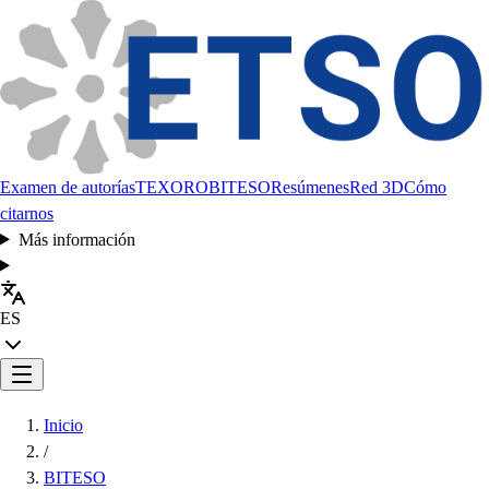
Examen de autorías
TEXORO
BITESO
Resúmenes
Red 3D
Cómo
citarnos
Más información
ES
Inicio
/
BITESO