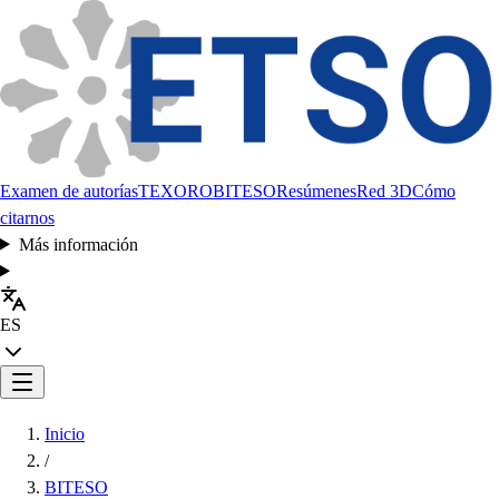
Examen de autorías
TEXORO
BITESO
Resúmenes
Red 3D
Cómo
citarnos
Más información
ES
Inicio
/
BITESO