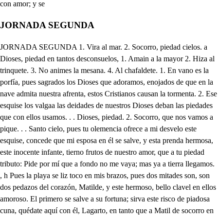
JORNADA SEGUNDA
JORNADA SEGUNDA 1. Vira al mar. 2. Socorro, piedad cielos. a Dioses, piedad en tantos desconsuelos, 1. Amain a la mayor 2. Hiza al trinquete. 3. No animes la mesana. 4. Al chafaldete. 1. En vano es la porfía, pues sagrados los Dioses que adoramos, enojados de que en la nave admita nuestra afrenta, estos Cristianos causan la tormenta. 2. Ese esquise los valgaa las deidades de nuestros Dioses deban las piedades que con ellos usamos. . . Dioses, piedad. 2. Socorro, que nos vamos a pique. . . Santo cielo, pues tu olemencia ofrece a mi desvelo este esquise, concede que mi esposa en él se salve, y esta prenda hermosa, este inocente infante, tierno frutos de nuestro amor, que a tu piedad tributo: Pide por mí que a fondo no me vaya; mas ya a tierra llegamos. , h Pues la playa se liz toco en mis brazos, pues dos mitades son, son dos pedazos del corazón, Matilde, y este hermoso, bello clavel en ellos amoroso. El primero se salve a su fortuna; sirva este risco de piadosa cuna, quédate aquí con él, Lagarto, en tanto que a Matil de socorro en mi quebranto porque a un desmayo su beldad rendida, parentesís tirano es de su vida. ̱. Que después de cinco años. que habrá que andábamos huyendo se Alejandro los rigores, viendo estado encubirtos todo aqueste tiempo, el mar laga con nosotros esto, cuando Matilde, y Felipo en la lealtad satisfecho se los de Ungría, a tomar) iban amparo en su Reino, y haya quien sus esperanzas del mar las fie, no siendo calabazas, común madre, mil veces beso, y rebeso tu paz, y solo en ti alabo cuanto en ti estás produciendo, pues para anegarnos das solo el licor de sermientos, y este borracho del nm lo que cria es abadejo. Qué poco que sentirá este tierno Infante esto! aún de su madre suele tomar las penas a pechos. Pero a qué sitio aportado habemos? que yo no encuentro mas que unos pelados riscos, y de quien poder saberlo en cuanto la vista alcanza no discurro: mas que veo? santos Cielos, un Leonazo se viene hacia mí; si de estos moradores ay aquí, al mar otra vez me vuelvo. Ay que se acerca, que uñazas, qué haré Cielos! qué de miedo no acierto a huir: mas qué miro? al Niño enviste, y resuelto en las garras se le lleva, huir de sus uñas quiero, no vuelva después por mí: Felipo, señor? Mi dueño, Matilde, pues del desmayo que excluyó tu hermoso cielo, estás libre, el temor pierde, pues ya salimos del riesgo. Felipo, mi bien, a donde mi hijo está? Señor, un fiero Leon lleva a tu hijo. Qué escucho? qué es lo que veo? Aguarda indomita fiera, que aunque alas te calce el viento te he de quitar la inocente presa, antes que protervos tus rigores despedacen en su belleza mí me smo corazón. Bruto feroz, pues de las fieras el Cielo Rey te hizo, no ensangrientes de tu rigor lo supremo en un inocente: aguarda, despedázame primero a mí, pues ya mi dolor me está el corazón partiendo. Aguarda, vuelve a matarme, deja ese pimpollo tierno, que para tu hambrienta saña es despojo muy pequeño. Hay hijo del alma mía! ya mis ojos te perdieron, ya mi Sol se me ha ausentado, ya en ti me falta mi cielo, pues que ya perdí de vista a mi esposo, y hijo a un tiempo A quien habrá sucedido tal desdicha, sacros cielos! ya en sus entrañas el bruto voraz, sepulcro habrá hecho, del que en mis entrañas fue parto amantísimo, y tierno. Ya habrá muerto, mas Felipo no vuelve, dolor severo! siglos parece que ha, que la fiera fue siguiendo, que el temor siempre fue mal arismético en el riesgo. Cielos, si habrá peligrado mi esposo? mas como puedo pensarlo estando yo viva? pues si al pesar ya no he mue es, porque Felipo, y mi hijo eran con igual extremo, en dos mirades partida, toda el alma de mi afecto, y aquella media porción de alma, ser vida, y aliento, que en mi esposo estoy logrando, es con la que estoy viviendo, que haré; pero mi dolor discursivo en el tormento, en mi amor ha deslustrado lo que debía hacer; puesto que si lastuto cazador roba al León el hijuelo; discurre el monte asustando abramidos todo el viento, ppor si encuentra el robador que le lleva el parto tierno; pues si un bruto irracional. enseñarle sabe esto, solo el natural instinto, como racional mi afecto, no discurre todo el monte, por si hijo, o esposo encuentro. llamándole iré: Filipo, Esposo Filipo? El eco de una voz escucho, y no percibo, mas que el acento, side Matilde será; pero en este sitio mismo la dejé, muerto a sus ojos vuelvo, pues sin alma vuelvo sin mi hajo; que desdicha! pues apenas, pretendieron seguir veloces mis plantas lafiera, cuando en lo espeso de tanto risco intrincado mis desgracias la perdieron, por más que risco a risco le examinado los senos. de este monte, ni aún las huellas de mis desdichas encuentro, tomo a Matilde podré consolar, cuando yo mismo no hallo consuelo, encontrarla cuando más la busco, temo; pues apenas ha de ver que sin la luz pura vuelvo de sus ojos, cuando al susto se han de apagar sus luceros, que la diré? pero en todo este sitio no la veo: Matilde esposa, sin duda que eran los confusos ecos que oí, suyos, otra vez a llamarla me resuelvo: Matilde esposa, Filipo. Si no me engaña el deseo mi nombre escucho, Matilde. Filipo, señor. . El eco sueña ya más cerca; esposa. Filipo. P. pero el acento desconozco de su voz: llega Matilde. Ya llego dado a cuatro mil leones, que a suegras fuera lo mismo. Hh villano, que mis dichas han engañado tus ecos, donde está Matilde, dónde? . En mi corazón. Dinecio, por Matilde, te pregunto: Yo juzgué que por mi miedo. No has visto a Matilde. . Solo lo que he visto es un portento; pues huyendo del León; vi al subir de aquel repecho un bruto, que parecía hombre, cuyo raro efecto me admiró; pues hasta ahora solo he llegado a ver cuerdo muchos, que parecen hombres, y son salvajes profesos. Deja ahora las locuras, cuando ves que al dolor muero de no encontrar a Matilde. El hallarla será cierto, porque las mujeres solo en poblado se perdieron; y el Niño? . Ya de la fiera será infeliz alimento. Y se le comió el León con pañal, y metedero? Eso que hace a la desdicha? Es que hace más a mi miedo; pues si al paladar del gusto se le ha pegado al hambriento León el pañal, por gente humana andará ya muerto, con que es cierto que seguros no estamos en Cienpozuelos. Amigo Lagarto ven, los dos mi esposa busquemos, ve tu por aquesa parte llamándola, que yo entro por esta. . Por dónde dices? Por donde el León sangriento llevó el Niño. . Aquese rastro va a parar al matadero, eso no, troquemos calles. Ve llamándola. . Ya pruebo a hacerlo, Matilde. . Esposa. n, 1. Aquí las voces se oyeron, y pues Piratas de Ungría vénimos en seguimiento de esa Nave de Tebanos, que el mar tragó no ha un momento, los que en el esquife de ella vimos librar, los llevemos, pues son nuestros enemigos, a que sirvan en los remos. 2. Pues la ocasión se nos viene a las manos, que aquí veo que un hombre llega, y parece Tebano, 3. A él nos acerquemos. Matilde, esposa Matilde, la esperanza en vano aliento de hallarla entre tanto risco, donde aún yo mismo me pierdo pueden llegar mis desdichas a más infeliz extremo! 1. Si puede, a ser nuestro esclave Quién sois hombres? qué os han hech mis penas para tratarme de esta suerte? 1. Ser tu nuestro enemigo a nuestra Nave. 2. Vaya. Aguardad, detoneos, y si humanos corazones mueven lástimas, y ruegos, los míos os compadezcan en permitirme primero que a mi esposa busque, a quien entre estos riscos espesos la han perdido mis desdichas. 1. Detenernos no podemos, que de la Nave hacen seña de embarcar. 2. Llevalde presto. Qué es llevarme sin mi esposa antes me llevaréis hecho pedazos, Matilde, esposa. Felipo, esposo. El acento de su voc es, aguardad. 1. Ya no esfácil detenernos. Matilde. . . Felipo. Esposa. 3. Vaya así. Sagrados cielos, ya no puede mi desdicha llegar a mayor extremo. Absorto, y elevado ras los ecos veloces ode esas confusas voces; que en su acento han formado, le Felipo, y Matilde el nombre vengo osguiendo, lo que escucho; y no pre- ̱ Mas de mi fantasía vengo. nofueron sin duda engaños, solo para ser daños en la memoria mía, pues en estos desiertos escondidos, quien sus nombres traer pudo a mis pero del enensigo (oídos? común ardid sería, pues prueba cada día sus astucias conmigo; peroel cielome dapara más gloria. tu cada lid lograda una victoria, pues como a Rey me trata de aquestas soledades, logrando en las piedades de su clemencia grata le Monarca dichoso la fineza; a Majestad, el fausto, y la grandeza, lviendo que el sustento que esa palma me ha dado, su frutos me ha anegado el preciso alimento, (día ios por mano de un Ángel cada vidido pan con majestad me envía, Un Ángel es quien grave he le trae los más días, lo como al Santo Helias, llevado por una ave, (sobra en Dios como el poder, y saber: lcomprensible en sus prodigios obra Btanto, que si pudo tiempo dilatado fuerme aquí dejado del habito desnudo, porque hon esto me viese el cielo santo de mi cabello me vistió este mato; En la quietud dichosa de este feliz desierto, gozo el bien como cierto; si allá con ambiciosa lisonja, entre mentidos parabienes incierta era lagloria de los bienes, Continuamente orando, inmensas dichas gozo aquí, y con alborozo de Dios estoy gozando, y allá Monarca, a veces no tenía, cercado de peligros, hora mía. No ay, aunque se apetece, más peligroso estado, que el de un Rey, bien mirado, si maló, le aborrece el bueno, si máloes, pormil modos aborrecido viene a ser de todos; pero ya el Sol mediando va con su luz el día, y ya a la dicha mía se va a la hora acercando de que el Ángel me traiga la vianda, que me baje piadoso el cielo manda; Esperar de rodillas deben mis esperanzas, dando a Dios alabanzas por tantas maravillas, (clarines mas ya cortando el aire hechos bajan con ella alados Serafines. Rompan nuestras voces las cláusulas del aire, y clarines, clarines celestiales, de Onofre las victorias, y triunfos también canten, con que hoy le corona por Rey el cielo de estas soledades. Divino Custodio mío, qué favores celestiales son estos? , Onofre, Dios premiando en ti la admirable vida con que penitente