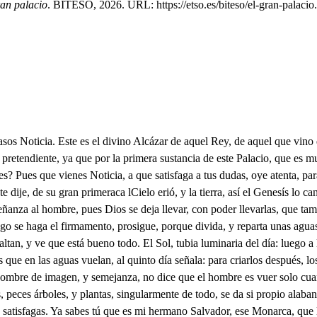
ran palacio
. BITESO, 2026. URL: https://etso.es/biteso/el-gran-palacio.
bajo, siempre basta, Él pone la luz si aydía, porque más hermosa salga? si yo la miro, me ciega, si no la busco, me abrasa, El pisa Cielos, yo espinas; la sombra a mí me amenaza: a él le hace mayor su luz el rayo que me acobarda; él le inventó por castigo, y a veces por amenaza: yo soy la sed, él la fuente de agua viva soberana: yo soy la hambre, él la hartura, las once. Provincias manda del Impero y solo yo habrto humades cabañas: pues si es tanta su riqueza, y si es mi pocreza tanta, que todo a un tiempo le sobra, y todo a un tiempo me falta; C los Cielos, los elementos han de ser en mi favor, que él es mi hermanó mayor, y me ha de dar almentos Pues como quien ha venido con pretensiones tan altas, trae la Ignorancia con sigo? Responde. Por esta causa me valgo de ti Noticia, porque traigo la ignorancia. Ya qué pones pleito intentas a tu hermano, pues te hallas de este Palacio del Rey junto a la primera instancia: entra en Palacio Si haré. A las primeras pisadas franquearte determino este patio, que retrata al mundo que en él se abrevia, cuanto fuera de él se ensancha. El engaño dil gente poniendo está mil lazadas al mérito. Y la justicia es solo quien la desata. La calumna al que atrevido viéndole entrar a la sala del Real Consejo tan limpio le está encubriendo de nuchas. Mira que de ellos caminan con ansia de ver lograda su pretensión. Y quién tiene loca razón con más anfía. Mira. Espérate noticia, que a poco precio hacen franca: ol el agua en este zaguán, agua venden a la entrada a esta porio, traen gran sed los que andan en pretensiones. Noticia, mayor pienso que la sacan. La esperanza aquí les pone este socorro de agua. Eso es mitigar el fuego, no apagarle. porqué causa? Porque tendrán mayor sed si beben de la esperanza Esas tiendas de Palacio no ves? Oye, una cosa extraña leo sobre aquella tienda. Dila, si a seer alcunzas como dice. Aquí se venden piedras para, tenir canas. Que nec, a la hipocresía anda cumbriendo las faltas de la la vejez. De qué suerte? El cartel nos declara. remedio para cubrirlas, pero no para quitarlas. De todos andan teñidos: según eso, allí la trampa, y el embuste traen rosario, capa, y gorra la ignorancia: la riqueza anda pidiendo: la pobreza anda muy falsa, haciéndose poderosa: desnuda la verdad anda, y la mentira vestida: por allí la risa pasa: llorando iba la tristeza: riendo allí se agasaja. lalisonja; y la humildad solamente es la arrastrada, Pero guárdense que el tinte exterior no se le cmiga, que han de ser tantas después en sabiendo que son canas, Ignorancia, sois malicia, oh ignorancia? Linda gracia. dime Noticia, pues cuando no es Malicia la Ignorancia? Que, se vendo en estas tiendas Espejos que desengañan. Antes, son el mismo engaño si en ello mejor reparas, porque solo es el mejor, aquel que hace mejor cara. Aquí que venden? Antojos, Esos no hay quien no los traiga unos hay que hacen antojos de ser Caballeros, y andan sembrando genzalogías: otros también solo bajan a decir que no pretenden, y es solo porque no alcanzan: otros vanos se los ponen, de ocho grados, y siempre anda diciendo a todos? él Rey me ha de buscar en mi casa, Aquesos son los precitos, y arrojados de la gracia del Rey buscuenle, y verán que a este Rey todas le hallan. Prisa hay en aquella tienda. (hados, Que se vende? A bofetadas andan allí los con- comprando antojos de lar