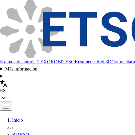
Examen de autorías
TEXORO
BITESO
Resúmenes
Red 3D
Cómo citarn
Más información
ES
Inicio
/
BITESO