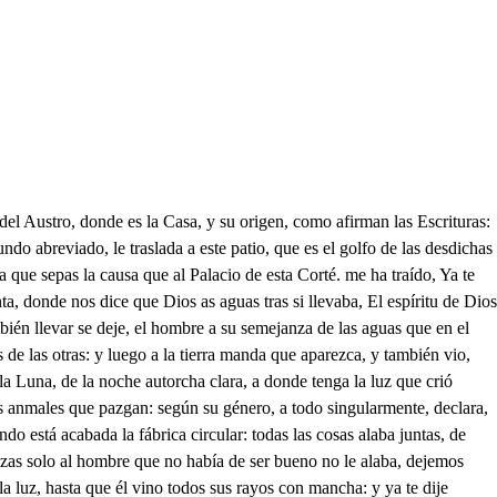
ga vista. Dime para que los compras Es una traza, para creer que está cerca, lo que está lejos. Y basta aquello que el cristal fnge? No basta; pero repara en que siempre le ha regido por anto, os la confianza: quedo que entra el Real Consejo del Rey tu hermano, Ya pasan sus Togados. Ya entra dentro: Ya en diferentes salas se reparte la justicia. ahora la verdad se aparta haber pleitos. Pero en todas justicia, y verdad se abrazan: pasa los ojos después, y al cielo por estas gradas. puedes subir. Por allí se ha de subir? Diez estancias has de ver antes que llegues junto a su imperial morada, Afuera, afuera, aparta. Quién es aquel Soldado que pasa. alicuarto del Rey? Santiano. Mucha pente la acompaña. Una Cruz trae en el pecho, Ahora se la puso. Aparta. Sea nora buena la Cruz señor lacoro. Gozadla para honra del que la dio. Conserucos el Cielo Eip que para serviros solo confiesa que la deseaba Míguel. JacoFo, mi amigo, Ya yo se Míguel con cuanta fineza en mis pretensiones me habéis ganado la gracia del Rey. Sois tan gran Soldado, que solo ha sido una paga de lo que vos merecéis. oldado como vos, trata. de esa suerte a otro Soldado. tan visono, habiendo tantas razones para que a vos os dé la tierra alabanza de que fuisteis el primero que venció tantas escuadras de Comuneros, quedando al triunfo de vuestra espada por el Rey de tantos Reyes. esa celestial campaña Pues de vos Jacobo espero, que logre victorias tantas España, que es el solar de la Fe, que dega Tugaña. Santrago diré desde hoy, rendida quiero a tus plantas pedir que seas mi Patrón, y que contra la Africaha. media Luna, airado y bres luces que el Sol te reparta: y luego con la Heregia, que contra la lisesía arma, ejerctos de enengos, salpas también a campaña, porque en tu nombre, y contigo, repita yo, si me amparas, una vez, y muchas veces, Santiago cierra España. Prestanse, Miguel tu bra el Él te balva, añudate España aquí. Si estos dos brazos me amparan, feliz yo. Nunca los dejes. Antes de los dos se arma todo este místico cuerpo. Tu braco soy. Tú le mandas. Tu brazo soy oí. Tú le animas. Pues repite cuando salgas a campaña. Di primero que esfuerces la primer marcha. Cómo Miguel te deñienda. Cómo lacobore valga. Cierra España Santiago, San Miguel, y cierra España. Raras cosas vamos viendo. Pero todas cuantas pasan no hemos de volvera verlas cuando volvamos mañana. Y quién armó Caballero a Jacob? Cosa clara es que le armaría el Rey, Es de su Abito? Ignoranca, de su Cruz es. De su Cruz; quiso el Padre que Pajara. ayretenderla, y aunque pasó forturas extrañas, salió con la Cruz, mas todos en viéndole, le llamaban. el pretendiente al reves, que la pasó a las espaldas. Ta, pretendiente, ya tienes, para poner tu demanda Letrados, Procuradores, La diferencia me llama, que es lando Procurador. Mejor será que te valgas de Custodio, pues mejor sabrá defender tu causa. Si estará Custodio aquí para darle mis poderes? Aquí está Custodio, quiera que falte un punto de ti? Sé tú mi Procurador: digo que yo he pretendido. Ya sé el pleito a que ha venido, pero no será mejor, si a la justicia te mides, concertare? No será. Y si tu hermano teda, lo mismo que tú le pides: a mí el buen celo me mueve, si le hablas ha de pagar. Yo para que he de rogar, que me dé lo que me debe: como siendo amigo fiel estorb