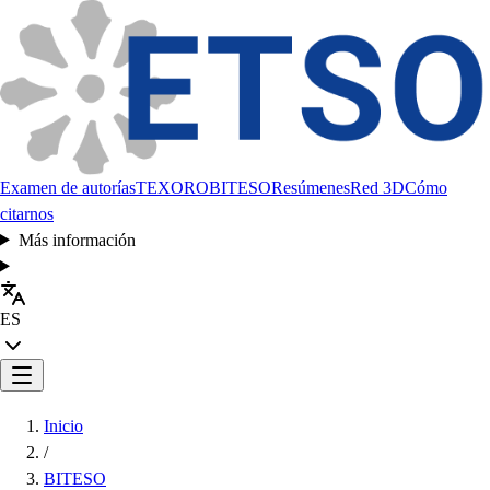
Examen de autorías
TEXORO
BITESO
Resúmenes
Red 3D
Cómo
citarnos
Más información
ES
Inicio
/
BITESO