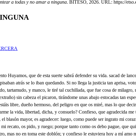
ntear a todas y no amar a ninguna
. BITESO, 2026. URL: https://etso.e
NINGUNA
ERCERA
cedió la palabra de ser su esposo, que en esto no iba a perder mi noblez; porque había parentesco muy cercano entre los dos; por lo cual, aunque mis deudos y los suyos, no ignoraron de los dos el fino afecto, nunca estorbarlo intentaron; y fue, porque conocieron, se guiaba nuestro amor, para un dichoso himeneo. Una noche, entre otras muchas que estaba hablando a mi dueño por una reja (que de ambos sabía bien los secretos hacia mí se viene un hombre, desenvainando el acero; yo conociendo el peligro, salgo a recibirle diestro, tuve tan corta fortuna, que a los primeros encuentros no halló defensa mi punta, y se le entró por el pecho. Con la penetrante herida, cayó difunto en el suelo, volví a la reja, a dar cuenta a mi dama del suceso; hallé que estaba cerrada, y fue tanto el sentimiento qué me ocasionó esta pena. que pienso quedé más muerto, que aquel cadáver, que estaba sin alma ya, y sin aliento. A la casa de mis padres, difunto casi, me acerco, conteles lo sucedido, y eno, conociendo el riesgo en que estaba mi persona, al instante dispusieron, me partiese a Salamanca con ese criado, y luego montamos en dos caballos, que eran abortos del viento. Llegamos a esta Ciudad, y aún no seis días enteros que en ella estabamos, cuando un aviso tuve cierto de mi padre, en que me dice, ser el muerto un Caballero, en Ávila emparentado con muy principales deudos, que la causa de intentar darme muerte airado, y fiero, fue ver, que yo amaba a Laura, y que Laura con extremos me pagaba tanto amor; con que diré bien, que el fuego en sus celos le dio muerte antes, que mi limpio acero. No para aquí mi desdicha, pues es esto lo de menos. También, por cierto me avisan, como se apagó el Lucero de mis ojos, pues murió (para decirlo no tengo lengua, porque se entorpece con el grande sentimiento, Digo, pues, que murió Laura que así diciéndolo presto, me bebo de golpe el vaso, para mí tan de venono. Fue la causa de su muerte, según me avisan, y creo, el grande amor que me tuvo, pues cierto es, que presumiendo que era el muerto yo, le dio un desmayo, tan sangriento, que la vida le quitó, sin poder hallar remedio. Ahora consideraréis, si con razón decir puedo, que soy desdichado, pues viva sin tener consuelo. Ya os he dicho mis desdichas, mi nombre es, Don Juan de Trejo en la calle de la Sierpe es donde posada tengo. Esta noche, el hado, quiso alivio dar, y consuelo a mi pena, pues, dispuso, que acaso a rondar saliendo, viese como os ultrajaban dos hombres, que desatentos, después de haber hecho huir a vuestros criados, luego os intentaron robar; pero permitiendo el Cielo que se hallase allí mi espada, rémora fue a sus intentos. Ahora os pido, señora, si vuestro favor merezco, estiméis mi voluntad, y que en agradecimiento quien sois me digáis; porque tenga entendido, a quien debo servir en toda mi vida, y que me tengáis os ruego (si esmos dignáis de matarme) desde hoy por esclavo vuestro. Den ustedes cuanto ha dicho mi amo, pues es tan cierto cómo parió San Cristóbal, como ve Fúrtolo el ciego, como hay hombre que sea firme, ni mujer de entendimiento. Siempre oí, señor Don Juan, que en los nobles, resplandecen unánimes, y conformes, lo cortés, y lo valiente; mas de voz, con mas razón todo esto decirse puede, pues tan cortés obligáis, a quien defendéis tan fuerte; y para que conozcáis que el favor se os agradece, adonde vivo, y