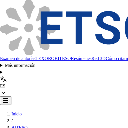
Examen de autorías
TEXORO
BITESO
Resúmenes
Red 3D
Cómo citarn
Más información
ES
Inicio
/
BITESO