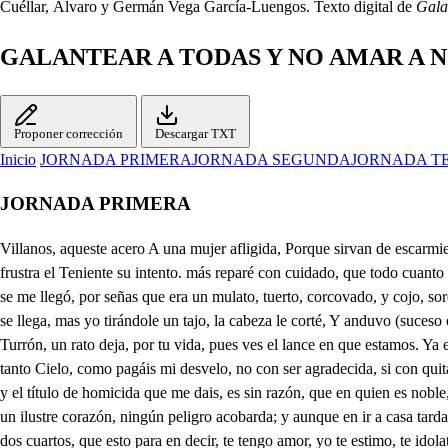
Cuéllar, Álvaro y Germán Vega García-Luengos. Texto digital de
Gala
GALANTEAR A TODAS Y NO AMAR A 
Proponer corrección
Descargar TXT
Inicio
JORNADA PRIMERA
JORNADA SEGUNDA
JORNADA T
JORNADA PRIMERA
Villanos, aqueste acero A una mujer afligida, Porque sirvan de escarmiento Huyamos, que de esta suerte sabrá defender su vida. sacad de lance tan fiero. Con grande valor huyeron, dadles sin que huyan la muerte. frustra el Teniente su intento. más reparé con cuidado, que todo cuanto pisaban atrás se lo iban quedando. Si no llega la justicia tan aprisa, voto a tantos, que no le habían de quedar) Orejas en los zapatos, A uno que se me llegó, por señas que era un mulato, tuerto, corcovado, y cojo, sordo, tartamudo, y manco, le tiré tal cuchillada, que fue cosa de milagro, no haberle enviado a hacer buñuelos al otro barrio. A este instante, otro se llega, mas yo tirándole un tajo, la cabeza le corté, Y anduvo (suceso extraño) sin cabeza el picaron, tirándome unas abajo estocadas tan espesas, que yo viendo tal fracaso, previniendo la colera. Las chanzas, Turrón, un rato deja, por tu vida, pues ves el lance en que estamos. Ya estáis libre, dueño hermoso, del peligro en que os miré, mas lo que deciros sé, que de vos estoy quejoso con razón, si valioso fui atlante de tanto Cielo, como pagáis mi desvelo, no con ser agradecida, si con quitarme la vida, libertad, dicha, y consuelo? Confieso, que agradecida me tiene vuestro valor, y en precio de tal favor, nada haré en daros la vida; y el título de homicida que me dais, es sin razón, que en quien es noble, el blasón mayor, es agradecer: luego, como puede ser ingrato mi corazón? Y aunque vuestra acción gallarda de noble hizo información, que a un ilustre corazón, ningún peligro acobarda; y aunque en ir a casa tarda mi recato, os pido, y ruego; porque tanto como os debo pague, que quien sois digáis; porque quiero que sepáis, que sé agradecer yo luego. Va dos cuartos, que esto para en decir, te tengo amor, yo te estimo, te idolatro, mas no en toma este doblón; y confieso le estuviera hoy a mí amo mejor una onza de oro, que cuento tiene el mundo amor; porque a ello ser estudiante, sequitur, ser gastador; y esto de amar las mujeres, no es para su condición. No fuera en mi urbanidad, señora, el no obedeceros; y así, pues mandáis, que diga quien soy, oíd, que ya empiezo. En Ávila, Ciudad bella, (no tanto por lo soberbio de sus edificios, como por mapa de Caballeros.) nací, de padres muy nobles, bastan te he dicho con esto, para que sepáis que soy desdichado, pues yo creo, que en un sujeto no se hallan dichas, y nobleza a un tiempo. Libre de amores vivía, y me burlaba contento de sus lazos, pues juzgaba no caer jamás en ellos Mas qué importa prevenciones si contra mí el hado adverso puso mayor batería; mi defensa conociendo. Rindiome, pero rindiome a una, que con ella Denus no tiene comparación: y esto que digo es muy cierte; pues está no es más que Estrella y era aquella más que Cielo. Perdonad Ángel divino, si he atropellado el respeto debido a vuestra hermosura, alabándoos el empleo de mi amor, pero creed, que no es este grande yerro, pues el pintar su hermosura, no es borrar en vos lo bello. Digo, pues, que a esta beldad. seguí, tan amante; y ciego, que aunque empleé algunos años señora, en el galanteo, no me cansé de esperar; porque es ya natural nuestro, si hallamos dificultad en aquello que queremos, no desistir de la empresa, aunque se atropelle el riesgo. Rindiose, en fin, que no trene nunca el corazón la mujer, para mostrar si quiera agradecimiente; más pre