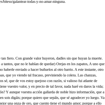
s/biteso/galantear-todas-y-no-amar-ninguna.
 quien soy os diré, para que a verme podáis ir algunos días, que tanto favor merece, quien arriesgando su vida a una mujer favorece. Doña Leonor es mi nombre, mi padre, el Doctor Gutiérrez: en la calle que pisamos vivo, donde podréis verme cuando quisiereis, y ahora licencia me dad, que me entre en mi casa, que es aquella que casi miráis enfrente, Como el explendor hermoso de vuestros soles brillantes, tanto luce, sus diamantes han vencido lo horroroso de la noche, y ausentarse ahora vuestra Belleza, es despreciar la nobleza, por de ingrata acreditarse, pues si antes estara oscura la noche, y la volvió día el fuego que despedía vuestrá divina hermosura; más oscura (bien se sabe) que dará con vuestra ausencia, y yo sin vuestra prosencia, como sin timón la nave. La lisonja os agradezco, pero a mi padre es forzoso, que el fracaso cuidadoso le tenga, y pues no parezco, dudoso esté de mi vida, con que es preciso ausentarme, vos señor, podéis mandarme, y que estoy agradecida os prometo. Obedecer, es fuerza a vuestro, mandato Él ha puesto su cognato, en mentir a esta mujer. Pero para acompañaros, no habrá razón, que lo impida. Señor Don Juan, por mi vida, que me haréis gusto en quedaros. Señora, el alma me llevas, yo no me puedo quedar, sin que me vuelvas tal prenda. Ya es eso Señor Don Juan, querer que os permita a fuerza acompañarme, y advierto de paso a vuestra nobleza; que ha de ser con condición, que no paséis de la puerta, porque será lo demás, tomaros mucha licencia. Hoy mi corazón consagro a vuestros divinos ojos, pero juzgo, que os da en ojos la grande fe con que os amo, de hermosura sois un pasmo! No admite a vuestra beldad, el ver la facilidad, con que a adoraros me inclino, porque mi amor imagino se iguala a vuestra deidad. No dudo de vuestro afecto: más confusa me ha dejado, el ver, que hayáis intentado, la paga, señor, tan presto; y que habéis errado en esto, os digo, porque sepáis. en otro lance enmendar lo que aquí no eis acertado, pues seréis más bien pagado, si supiereis esperar. Sin más, ni más de Judíos, nos trata, pues que esperemos nos dice, vaya la bruja a esperar ella al Infierno. Pero dejando estas cosas, señor, o diablo yo quiero saber la causa, porque fingiste tantos enredos: tú de Ávila natural! tu matar a un caballero! tu amar a una Laura! y tu llamarte Don Juan de Trejo! Cuando eres de Badajoz, eres Don Carlos Guerrero, no has muerto, si no algún piojo ni has amado si no a un tuerto, por defender a esta dama, tu vida pones en riesgo, finges que mucho la adoras, diciendo la mil requiebros, cuando a las mujeres puedes ver, como si fueras ciego: ahora señor, yo te pido, por un Santo, o por docientos, que digas todo lo que hay que saber en este cuento. Sabes con la antipatía, que aborrezco a las mujeres, y te admiras, di, no quieres, que las engañe a porfía: si es tanta su tiranía, tan crecido su rigor, que al que ven muerto de amor, preciado de muy amante, aún cuando esta más constante hacen de él burla mayor. No ignoro, señor, que tienes una inclinación, bien rara, un capricho singular, y una idea de la trampa, y es señor, que a las mujeres, de tal género las tratas, que tienes puesto el cognato solamente, en engañarlas, y eres tan afortunado, que siendo ellas las que engañan, en metiendo tú el montate,