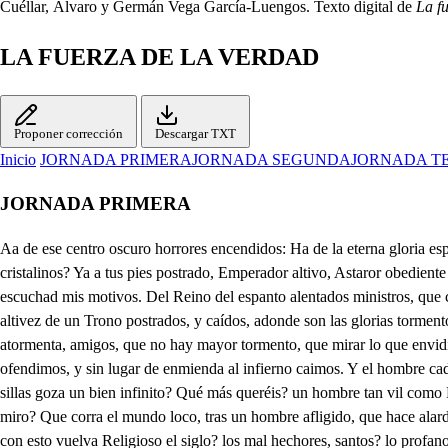
Cuéllar, Álvaro y Germán Vega García-Luengos. Texto digital de
La f
LA FUERZA DE LA VERDAD
Proponer corrección
Descargar TXT
Inicio
JORNADA PRIMERA
JORNADA SEGUNDA
JORNADA T
JORNADA PRIMERA
Aa de ese centro oscuro horrores encendidos: Ha de la eterna gloria espíritus caídos: Hh de Dios, y del hombre invictos enemigos: como, decid, al ronco acento que respiro, no obedecéis, rasgando los aires cristalinos? Ya a tus pies postrado, Emperador altivo, Astaror obediente atiende a tus designios. Con el infierno todo, y conjunto el abismo, habla, si tu deseo hoy quieres ver cumplido. Pues tú, y todo el infierno escuchad mis motivos. Del Reino del espanto alentados ministros, que con vivir muriendo, vivís más que los siglos. Vos sobre las estrellas del cielo habéis nacido, y con eterna afrenta habitáis un abismo. De la altivez de un Trono postrados, y caídos, adonde son las glorias tormentos encendidos. Como olvidar podéis, cielo que habéis perdido, sillas que habéis dejado, pena que habéis sufrido? Pero mayor congoja nos atormenta, amigos, que no hay mayor tormento, que mirar lo que envidio. El cielo a vos negado, al hombre es concedido; y se le dan en premio, de qué? de un suspiro. Ya contra Dios pecamos, al Criador ofendimos, y sin lugar de enmienda al infierno caimos. Y el hombre cada instante hace su Dios al vicio; y porpoco que llore, es al cielo admitido. Un bajo entendimiento, que de lodo es vestido, sentado en vuestras sillas goza un bien infinito? Qué más queréis? un hombre tan vil como Francisco, la propia silla espera, que se debía a mí mismo? Y se está nuestro esfuerzo por el suelo abatido; y yo con tanta envidia lo sufro, si lo miro? Que corra el mundo loco, tras un hombre afligido, que hace alarde de ayunos, vigilias, y martirios? Que enfermo de esqueleto, parece apenas vivo? que desnudo, y descalzo, su gloria es ser mendigo? Que con esto vuelva Religioso el siglo? los mal hechores, santos? lo profano, divino? Y arrastre un mundo entero allá donde caimos, y se quede el infierno despoblado, y vencido? Pesia vuestro coraje, para cuando es el brío? ea, que sois cobardes; pues triunfa el enemigo. No veis como en Verona, de Italia pueblo invicto, sus hijos (qué dolor!) se miran admitidos? Partid, partid veloces, y al punto en sus vecinos sembrad cizaña fiera, poned discordia amigos. Fácil será el remedio si labráis al principio, haced, pues, que desechen los míseros mendigos, el medio será, César, un hombre allí muy rico, soberbio, poderoso, vano, cruel, y altivo. Un hombre, a quien el cielo le concedio benigno. bienes con que pudiese ejecutar sus vicios. Ea, al arma al arma, fuertes soldados míos, que no es aquesta injuria de ponerla en olvido. Seguida Astarot todos, que a él doy por caudillo: la discordia, y la envidia le sigan asímismo. Saquen todos sus fuerzas, el infierno ofendido; y que de ese vil hombre de todos perseguido, para vencer a un pobre no se encuentran peligros, y la victoria es cierta, si es vil el enemigo. Príncipe tenebroso, pues el afecto mío hoy te debe el que sea de esta empresa candillo. Yo vengaré tu agravio, y a pesar de Francisco, verás sus hijos todos del pueblo perseguidos. No quede sombra, amago, No quede rastro, indicio, Que no examine el brazo. Que no penetre el brío. Para hacer, que postrado. Para hacer; que rendido. Se mire ese contrario, Se advierra ese enemigo. Pues parte a la victoria. Al triunfo me encamino. Publique el clarín ronco. El parche diga herido. Contra Francisco guerra, y querrá al cielo mismo. Aquesta resolución, aunque peligrosa es, Flora, he de tomar. Pues señora, tanto puede una afición de amor en ti, que te arrojas al precipicio tan ciega? A tal gra