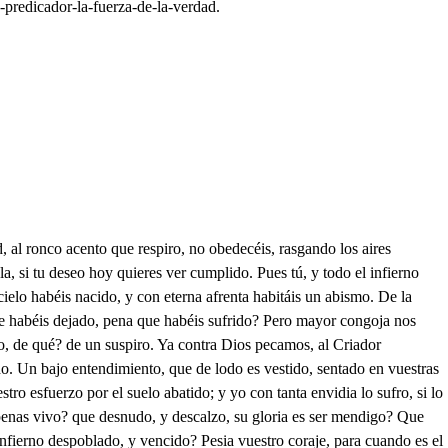
-predicador-la-fuerza-de-la-verdad.
za.) Hay otra, digo, mayor, que más al alma atormenta; pues he visto, que pesar? que ese monstruo, o ese César Gebelino, altivo, y vano, a esta calle, y a estas rejas se atreve con mil paseos (en rabia el pecho se anela) de día, y de ello blasona, y con músicas serenas, de noche, y a tanto arrojo el falso no se atreviera, sino hallara en tu semblante asable correspondencia? Pues tirana, en él que ves, mas que poder, y riqueza? a que fin, de la fortuna vienes, que avarienta niega con un fácil movimiento, que de ser mudable rueda? Y dime, cuando ese monstruo, pongo caso que no fuera, de bando tan encontrado, y de facción tan opuesta, tanto, que se viera el Cielo antes carecer de estrellas, y falta se viera, y pobre de flores la Primavera, primero que Gebelinos se junten con sangre Guelfa; pues fuera faltar al odío, y rencor, que con sangrientas llamas siempre ha nacido de una en otra descendencia? Tú de un hombre tan soberbio? tan altivo, que se empeña en ultrajar a los pobres, y que a los ricos desprecia, que hasta la Iglesia aborrece, y al mismo Dios no venera? Tanto, vive Dios, la ira al decir esto, se aumenta, que a saber (mas que locura!) a presumir (mas que pena!) que fuese cierta mi duda; pero como digo cierta? un breve rasgo, o amago en tu imaginación, de ella hubiere, de las mujeres eterno escarmiento fueras, solo tres cosas, Rosaura, por saber ahora te quedan, que has de dar la mano al Conde, o elegir luego una celda, o probar de mis furores las crueldades más severas. Mírate en ello, y elige de las tres, cual te convenga. Carlos, Carlos, oyo, aguarda, el cucha, detente, espera; más haz lo que tú quisieres, que amenazas no amedrentan al pecho, y aunque te pese, seré, vive Dios, de César; pues no fuera yo mujer, si un arrojo no emprendiera. A voces llamo la muerte lisonjeando mi dolor, y del morir la esperanza tal vez la vida me dio. Suspended el acento, no gima herido de ese tono el viento: idos de aquí villanos, o el castigo os daré con estas manos. A toda el alma asombra, siempre que muerte ante mí se nombra. Viva allá con su suerte, quien del nombre se paga de la muerte, que yo gustos deseo, que el pensar en morir, es de vaneo. Roberto. . Señor mío. Que en fin Márcela se rindio a mi brío. Y su altivez postrada, por los desprecios pasa de burlada. Que fácil, que fue Laura! Venciola tu poder? O si Rosaura a mi amor se rindiese! para que más feliz mi dicha fuese. A ta amor? cosa extraña! mira, señor, que la pasión te engaña: siendo tu Gebelino, y ella Guelfo, por Dios, que no adivino, como amor haber puede? Y cuando en otro obleto no concede tu condición altiva, que el alma en las prisiones de amor viva; pues si burlas a todas, como a tener amor hoy te acomodas? Mira, si amor te dije, es un amor, el cual solo se rige, no de afecto, y fineza, si no es por ver si puedo la dureza labrar de ese diamante, como rendido, y verdadero amante. Con esto yo conngo, hacer aquesta injuria a mi enemigo, quitarla al Conde Oravió, y lograr mi deseo con su agravio. Espera, que hasta la sala se