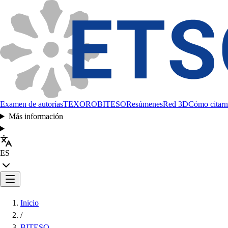
Examen de autorías
TEXORO
BITESO
Resúmenes
Red 3D
Cómo citarn
Más información
ES
Inicio
/
BITESO