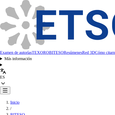
Examen de autorías
TEXORO
BITESO
Resúmenes
Red 3D
Cómo citarn
Más información
ES
Inicio
/
BITESO