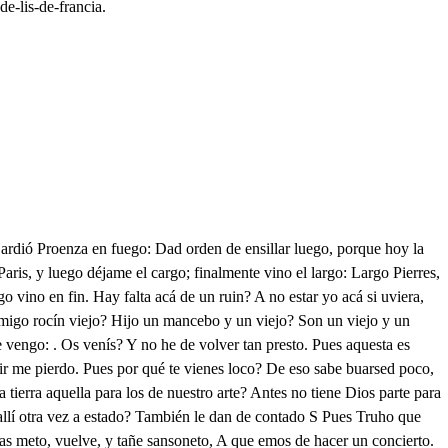
de-lis-de-francia.
encia que ambos partáis lo que os cabe. Dalde cien azotes vos, y el deos avos cien escudos: parece que quedáis mudos, estáis contentos los dos? En fin tiene cada uno de los dos ya cien ducados. Y cien azotes: . Contados, que no os ha de faltar uno. Pues yo los dineros suelto, atrueco que no me den, los azotes. . Yo también en lo mismo estoy resuelto. Pues no os azoten a vos, ni tú los dineros cobres, sino repártanse a pobres, y destierren a los dos. Que mi intento siempre fue no albergar gente perdida; amigos mudad de vida. Desde hoy soy correo de apie. Una máscara, que ahora dentro en Palacio se apea, quiere entrar donde la vea tu Majestad: . En buen hora, Porque la Reina se alegre me huelgo; viene bizarra? A todas gana la barra, tanto es costosa y alegre. Perdidos somos, erró. Erraste, y los pres no mueves? Traición, mueran los aleves. Huje Hugón . No sé huir yo. Y cuando huir supiera lo dejara aquí de hacer, porque pague, el que a perder se llega de esta manera. Esta mano sea maldita, pólvora, pistola, y fuego. y yo, pues por llegar ciego esta dicha se me quita. Quitalde luego ese acero. Quiten, y presto señora. que podrá tomor ahora el fuego que erró primero. Porque el fuego que faltó antes en el pedernal, ya en los ojos, por su mal le sobra a el que el golpe erró. Dame el pistolete? . Toma, y en cambio de estar tan ciego, tráeme aquí un monte de fuego, haré lo que Mució en Roma. O dame muerte, que dada moriré contento: . Hidalgo, quién sois? . Quién pudo ser algo no a un punto, y ahora es nada. Un soldado de Arzacidas A soy, que prometí matarte, y me atreviera a quitarte no una, si no mil vidas. Porque en cambio de tu muerte prometió igualarme a sí, ya en fin el ser Rey perdí, porque perdí aquesta suerte. Mira si en razón me sundo en decir que muerte quiero, pues me quedo un bandolero, y fuera hoy un Rey del mundo. Amigo, tu eroico hecho, aunque hacerme daño quiso, me ha dado un discreto aviso de gran valor y provecho. El Reino Frances no usa ponerle guarda a su Rey, y ahora veo que es ley que en un Reino no se excusa. Y así desde hoy doy por ley que guarden la Real persona: fuera de esto, a ti te abona la hazaña que emprediste hoy. Porque aquel que por ser más al hecho que tú se ofrece, mas que los demás merece, pues es más que los demás. Vete, que tanto te estimo, que nadie quiero te impida, que tengo en mucho la vida que tuvo en mucho mi primo, Libre te puedes volver, aunque es lástima que goce de ti, aquel que no conoce lo que en ti hay que conocer. Que si el, cual príncipe experto, supiera estimarte a ti, nunca te arrojara así do el morir era tan cierto. Pues a quien tan bien conoce eso poco que merezco, desde hoy esta vida ofrezco, solo el de mi valor goce. Si antes seguí una injusticia, ya Rey la justicia sigo. Yo te admito por amigo, y amparo de mi justicia. Ya las mesas están puestas, Vámonos pues a sentar. Tengo yo que celebrar antes que esas otras fiestas. De lo que ahora os dijere, os suplico, amada esposa, no os pele: . No haré, de cosa que a vos, señor, gusto os diere. Todos los Sabados suelo, señora, labar los pies a doce pobres, después que me coronó este suelo. Comemos ellos, y yo juntos, que no es contraley que a pobres dé mesa un