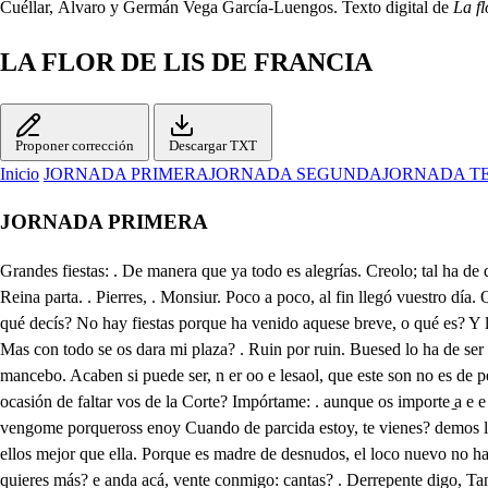
Cuéllar, Álvaro y Germán Vega García-Luengos. Texto digital de
La fl
LA FLOR DE LIS DE FRANCIA
Proponer corrección
Descargar TXT
Inicio
JORNADA PRIMERA
JORNADA SEGUNDA
JORNADA T
JORNADA PRIMERA
Grandes fiestas: . De manera que ya todo es alegrías. Creolo; tal ha de días que esto en mi estado se espera. Apenas se abrió la carta cuando se ardió Proenza en fuego: Dad orden de ensillar luego, porque hoy la Reina parta. . Pierres, . Monsiur. Poco a poco, al fin llegó vuestro día. Questo giorno fue la mía, hoy me extraño afe de loco. Entre yo vivo en Paris, y luego déjame el cargo; finalmente vino el largo: Largo Pierres, qué decís? No hay fiestas porque ha venido aquese breve, o qué es? Y le llamas largo? . Pues, negro de largo que ha sido, a un año preve o largo vino en fin. Hay falta acá de un ruin? A no estar yo acá si uviera, Mas con todo se os dara mi plaza? . Ruin por ruin. Buesed lo ha de ser en fin. En muy buena mano está. Pues conmigo potro nuevo. Pues conmigo rocín viejo? Hijo un mancebo y un viejo? Son un viejo y un mancebo. Acaben si puede ser, n er oo e lesaol, que este son no es de perder. Grimaldo? . Señor. . qué es esto quién os envió a Paris? Anres me vengo: . Os venís? Y no he de volver tan presto. Pues aquesta es ocasión de faltar vos de la Corte? Impórtame: . aunque os importe ̱a e e elare Esto para entre los dos; buesarcad es hombre alegre? Por hacer reir me pierdo. Pues por qué te vienes loco? De eso sabe buarsed poco, vengome porqueross enoy Cuando de parcida estoy, te vienes? demos la vuelta. verás a Paris revuelta. Y aún por no verla me voy. Pues es mala tierra aquella para los de nuestro arte? Antes no tiene Dios parte para ellos mejor que ella. Porque es madre de desnudos, el loco nuevo no ha ido, cuando el Rey de prometido A el loco nuevo dan esos? ya el que allí otra vez a estado? También le dan de contado S Pues Truho que quieres más? e anda acá, vente conmigo: cantas? . Derrepente digo, Tanes? . Un cinco a compas. Pues yo toco unas sonajas que en el sentido las meto, vuelve, y tañe sansoneto, A que emos de hacer un concierto. De buena gana por cierto, como a mí no me esté mal. Si buarsed llevarme quiere, un papel me ha de firmar en que habemos de trocar los dos, lo que el Rey nos diere. Papel? . Con su sepan cuantos Darme docientos a mí, darte docientos a ti, no es irse tantos por tantos? Sabe si le darán más? A mi bástanme docientos. Señor no me meto en cuentos, o ir, o no ir, no hay más. Pues como los que te dieren que yo trocare contiposo los míos, sean los que fueren. Pero asme de confesar que reconoces ventaja a el valor de esta sonaja. No se puede eso negar. Hector muerto. Aquiles, Baja el toldo? . El toldo bajo Encaja. . También encajo. Amigos hasta la muerte. Famoso duo va junto. Vamos a hacer el papel. Yo seré testigo de él. La partida es breve? . Al punta p a duo va ju 1. Alegre está Paris, no hay cora en ella que no se esté riendo de contento, costosas galas a sacado a plaza la juventud Francesa. 2. Todo es muestra del entrañable amor que a su Rey tiene. 1. Es de todos querido: 2. Es adorado. 1. Y débésele cierto este atributo, porque si como dicen los Teólogos, la adoración se debe a el hombre lanto; el (si en la tierra hay santos y la merece, y dan de esto sus obras testimonio. Que admiración mayor, que ver a un Príncipe en tierna edad vestido de cilicio? de continuos ayunos macilento, y de francas limosnas casi pobre? 2. Que prueba de quien es más evidente, que siendo el primogenito de Francia, desde sus tiernos años haber sido tan inclinado a cosas religiosas, que no tienen ya nú