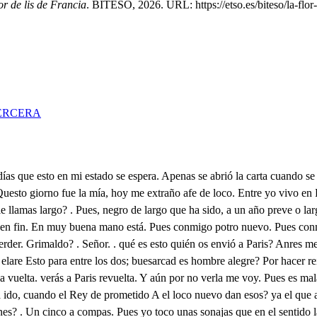
or de lis de Francia
. BITESO, 2026. URL: https://etso.es/biteso/la-flor-
ERCERA
mero las veces que a renunciado el cepto y la corona, y pedido lajerga y pobre abito de el Seráfico Padre san Francisco: y siéndole negado de sus frailes hizo de Religión el santo voto, sobre que ha dispensado ya el Pontifice. 1. Relájosele el voto, o comutosele? 2. Comútósele el Papa en esta forma: Concédele, que se haga el matrimonio, conque en conmutación del voto hecho, a costa suya emprenda la conquista del sagrado sepulcro, y ciudad santa; y porque todo el Reino favorezca empresa tan divina, le concede un jubileo, y Bula de Cruzada. 1. En fin se casa el Rey? 2. Con Margarita, hija del Conde ilustre de Proenz 2. Y quién les da las manos? 1. El Obispo. 2. Qué grita es esta tan copiosa y ciega? 1. Debe de ser la gente que ya llega. y: Ninguno pase de aquí. Ténganse, ninguno pase. No pienso porque hoy me case, dejar de ser el que fui. Harto le he dado hoy al mundo, darle algo a mi Dios quiero, aunque el que en todo es primero, no había de ser segundo. Qué es de mis caros hermanos? cómo en verme se detienen? Ya (omo mandaste) vienen a besar tus Reales manos. s. Ya descanso que os he visto, llegaos a mí, y uno a uno me abrazad, que en cada uno entiendo que abrazo a Cristo. Vuestra Majestad nos dé sus Reales manos: . Alzad. ny gu musta llagesa, Entre las leyes Reales de Francia, una de ellas es que tenga el que es Rey Frances doce vasallos iguales. Que son los que nombra y llama el mundo universo Pares, y a quien hoy levanta altares de inmortalidad la fama. Y los doce que he escogido yo, de entre mis cortefanos, son los doce, que las manos de rodillas te han pedido. e Dáselas, y aunque así están en el traje no repares, que estos son los doce pares, que a mí mesa comen pan n Después de ser el hacerlo, Rey poderoso, tan justo. basta que a vos os de gusto, para que yo guste de ello. Ya me dejan con su vista enriquecido a mí ellos, agora podéis volverlos donde mi renta los vista. El Conde espera licencia. Entre, que en verle me alegro, que no puede tan buen suegro no alegrar con su presencia. Beso a vuestra Majestad las manos: . Las vuestras beso. Hoy en los pies está el seso, dale loco? . Doy. . Calland. Decid, no tengo mandado que esta gente no se admita? Ya la entrada se les quita, que con su riesgo han entrado. Que se mandó en el pregón cuando estos se desterraron? Que si de los que se hallaron aquí en aquella ocasión, alguno a Paris volviere, le den docientos azotes. Cómo? . Ten, no te alborotes. Y el que de nuevo vinieres Que en el punto que llegare le den ducientos ducados para irse de tus estados, con que si a ellos tornare, pase por la misma pena por donde el primero pasa. Pues día que un Rey se casa se guarda ley? . Sí, si es buena. Hola; ejecútese luego la ley. . Severo juez. Aún bien que es la primer vez esta que a la Corte llego. Quisiera yo, mas a diós, que aquí estáis vos obligado, donde me tenéis firmado que emos de trocar los dos. Si firmé que trocaría, fue solo en dineros crudos, trocar escudos a escudos. Oh qué linda tropelía. Hijo no tengamos cuentos, aquí prometéis trocar si el Rey me llegase a dar, y en lo que dice docientos, No dice que, ni que no, docientos doy que me dieron, si azotes a caso fueron, que queréis que os haya yo? Ese fue engaño? . Fue ardid De el Rey la sentencia, . Dela. Ella ha sido en fin cautela, las dos dádivas partid. Porque entre los dos se acabe tan reñida diferencia, digo que doy por sent