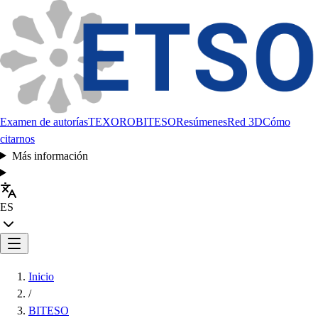
Examen de autorías
TEXORO
BITESO
Resúmenes
Red 3D
Cómo
citarnos
Más información
ES
Inicio
/
BITESO