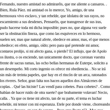
Fernando, nuestro amistad no admiraréis, que me aliente a cansaros. . Bien, Ruía Páez. mi amistad os lo merece, Yo, amigo, de una hermosura vivo esclavo, y tan rebelde, que idolatra de sus rayos, no escarmiento a sus desdenes, Pensaréis, que transgresor de sus iras, pudo hacerse toda mi dicha imposible; pues no, que alguna vez suele ser la obstinación fineza, que como las esquiveces en lo hermoso, suelen ser, mas que natural aferte, obedece en amor, mas, el que menos obedece; en efeto, amigo, oído; pero para qué pretende mi amor, contaros prolijo, si mi afecto gana, o pierde? El influjo, que de Apolo os ilustra, o os enciende, tan unicamente docto, que coronan vuestra frente de sacras ramas, las ocho bellas hermanas de Euterpe, solicito a un desempeño. Mi corto ingenio os ofrece mi obediencia. . No se irá sin más de treinta papeles, que hay en el rincón de un arca, ratonados los riveres. Señor, gran falta nos hacen aquellos dos Almácenes de coplas. . Qué las hiciste? Las vendí para cobetes. Para cobetes? . Como habían de hacer ruido de otra suerte? que brabamente volavan! Necio, calla. . Ya que os tiene mi afecto, tan de su parte, el tema es luchar rebelde, mi temor con mi esperanza. Etele por donde viene, chorreando borrones frescos, en vez de sangre. . Pues eres Poeta tú? . Mas que coplas echo tragos de repente. Y a qué asunpto es? A un Caribe, dueña, o cecina viviente, cuyo fantasma enamora, un paje, pieza excelente, que con don, sin don de Dios; es poeta de repente. Parece que vuestro amor, hurtó el asunto a mi mente, al mismo asunpro un soneto, es aqueste, o cuantas veces suelen en amor no ser acasos los accidentes! Decid (ay Leonor!) perdona, que mi atención te le entregue, multiplicando a tus Aras, sacrificios, que desprecies. Bello Enigma de amor, Deidad severa, Etna monstruoso, del incendio, y hielo, pues llamas abortando el mongibelo, es la escarcha ceniza de la boguera. Cuando el deseo ansioso me acelera, corta el temor, a mi deseo, el vuelo, ciego vendado Dios, alma del Cielo, no haya quien tema más, si hay quien espera Entre mi ceguedad, y mi tormento, siendo el temor, costoso desengaño, más peligroso está mi atrevimiento: Pero si me atreviere haz en mi daño, que no muera mi vida al escarmiento, y más que muera a manos del engaño, No sin causa matizando de reflejos los laureles, el orbe verde corona el círculo a vuestras sienes. Gran soneto! . Vaya usted a aplaudir tan tibiamente a su casa, que mi amo mayores elogios quiere; Poeta ay, que teniendo casas, (que es muy raro el que las tiene) no cobra un cuarto, y descuenta en prosit los alquileres. Basta, Lope, y en tu vida, donde yo oír te pudiere, digas mal de algún Ingenio, que me enojaré; y advierte, que ajenos desprecios, nunca propia estimación adquieren; Señor, cuando los Ingenios, su misma profesión suelen satirizar en Romances, en Bailes, y en Entremeses, me riñes esto? . Sí, Lopes porque suelen muchas veces, lo que por donaire dicen, por menosprecio creerse: y diles tú a los que usaren este chiste, que quien quieren que estime su habilidad, conociendo, que imprudente, desprecia el tenerla, aún quien se precia de que la tiene. Profeso en lances le amor, no culparéis, que me ausente tan presto, que él solo hace las groserias corteses, A Dios, hasta que a la noche, pues a la noche ha de hacerse el festejo, que estudiasto nuestro rendimiento tiene, de Doña Blanca a los años, que a vuestro Ingenio se debe, nos veamos, Vuestros logros son solo mis intereses. Y venga usted a la tienda por lo que se le ofreciere, que si uno lleva en agraz, querenta quedan en cierne, No callarás? . Hasta cuando, he de oír, que clamoreen, badajadas de tu musa, dos mil conceptos de requiem. Versos, si ronco de noche, versos, si me quiebro un diente, versos, si me descalabro, y en vez de carnero verde, borradores mal guisados, me versifican el vientre. Si sabes, que en los reflejos de Margarita, arde Phénix una vida, que renace de aquello mismo que muere, y sabes, que Margarita gusta de versos, no quieres que los haga? . Y aún por eso, le diste a que la leyese la Loa, en que Doña Blanca, te ha hecho que representes papel de Dama, por ser la cara, y la voz adrede; mas dime, como a Garcia, siendo tan tu amigo, ofendes, galanteándole su Dama? Yo no le ofendo, si adviertes, que después del primer lance, que por aquel accidente, tuvimos los dos, ni amigos, ni enemigos fuimos, que de esta advertencia sabida, fuera de ser evidente, que yo adore a Margarita, aun antes que él la quisiese. Lo que veo es, que con ella se ha de casar Carci. Tellez, y tu quedarte a la Luna. No bastaba, que mi suerte no me deja que le olvide, sin qué ahora me lo acuerdes? . muere villano, pues solo eco de mis penas eres. . Mas que pegues, señor, como la poesía no me pegues, Qué es esto? . Coces, señora. Ese loco, que no tiene más razón, que no tenerla. Esto es, porque en mi caletre, mas vale un trago de Esquivias, que una azumbre de Hipocrene. Qué os suspende? . A un infe- le hacen novedad los bienes: (lice tan hecho estoy a las penas, que mis acciones suspende, cuando ando con mi desgracia, dar de cara con mi suerte. Corazón, despacio, y mira, que es libiandad que despierte, un incendio, que entre tibias . calladas cenizas duerme: qué haciáis? . Morir viviendo. No debéis de conocerle, por esta, que trae la vida, prendida con alfileres. Margarita aquí, y Fernando con ella está? el alma al verle se asusta, mas si él no sabe, que papel puede ser este, nada arriesgo: escucha a parte, Algún chisme trae: atiendo. A vuestro acento mi oído, volver la espalda resuelve, que no son desatenciones, atenciones descorteses. Este papel a mis manos trajo, un extraño accidente, en este instante: la letra averiguar me conviene, si es de Macias; y así, pues tú, Margarita, lees por gustar de ellas, sus obras; y ahora principalmente está en tu poder la Loa, será bienque la cotejes, para salir de la duda; y si acaso suyo suese, he de averiguar a quien escribe tan tiernamente. Oye, aguarda, qué sería, tirano, rapaz, aleve, que en unos celos, amor a pocos pasos tropiece? la letra (a espacio pesares) es de Macias; o pese a mi paciencia si tarda, en averiguar mi muerte! qué dulcemente que empieza! Hh señor! ya se fue, vuelve. Disimulemos: no hablan? Y de manos muchas veces. No señora, que a ese ceño, es mi mal tan obediente, que solamente aquel rato que suspira, no enmudece. Poco ha que habréis resuelto, a que el silencio os remedie. No ha mucho; por que mi pena, mirando que no aprovechen unas palabras, que aún antes de pronunciarlas, se pierden, probó a callar; bien, señora, que en vuestros rigores siente, ya que a lograrse no siivan, que no sirvan a perderse. Debéis de hablar por escriro? Si escribió más reverente la pluma a vuestro decoro, ni aún hablar callando os quiere Que aún no lo sepa negar; quien duda, que el papel fuese, para Leonor: ah tirano! mas buena ocasión se ofrece, de saberlo; entre la loa, le he de mezclar: pesar fuerte! tomad la loa, y a Dios. Si mi presencia os ofende, no hermo sa ingrata, mi alivio todo vuestro enojo cueste: quedad con Dios. . Ego quoque, Mas que se va sin leerle, oís, ved si un papel mío, lleváis entre esos papeles. Si haré; mas que miro? ay triste! Cielos Sagrados, valedme. Bello Enigma de Amor, Deidad severa, Etna, que abrasas, con incendio, y hielo; pues llamas, abortando el Mongibelo, es la escarcha ceniza de la hoguera. Ay de mí, Cielos! los lazos conciben voz, sin ruido, y a ser mi muerte el gemido, sale del pecho a pedazos; mi soneto es: o rigores! que para ella le pedia, Rui Páez; fortuna impía, ya son dos competidores, no prosigas pena amante, si este desengaño veo. Turbado está: o como leo su delito en su semblante! Qué notable desvarío! vuestro es este hado cruel, que sea suyo el papel, y sea el tormento mío; vive Dios, que aunque el recato, en mis arrojos peligre, tengo de apurar el vaso el tosigo que me aflije; tan incauto es tu cariño, que prendas de quien te sirve, sías a una contingencia? Tanto ignoro lo que dice vuestro labio, que confusa, es preciso que me admire, que vuestra voz, aún en duda la oiga, sin que la castigue: bueno es que él se queje ahora. . Qué pide ingrata, qué pide mi pasión? si no es, que puesto, que tanto lugar consigue, otra atención, en tu agrado, la ocultes ya que la admites, sin deshacer un dichoso, para hacer dos infelices. Qué es eso de otra atención? Mejor será que lo explique (dré, ese soneto, leedle. Por Dios que es bueno el melina leedlo, este es, por más señas, que en los borrones, que ciñe, parece que se escribió, en la calle de los Tintes. Bueno es; querer hacer queja, lo mismo que el alma os riñe, y con tan fácil engaño de una traición eximirse; ya eso es visto. . Claro está, que ver, que un soneto pide para una Dama, Ruí. Páez, y después que se le escribe, mi afecto, verle en tus manos, cegando Amor de ser lince, ni son celos, ni son penas. Muy mala disculpa elige vuestro ingenio, y más sabiendo, cuan a vuestra costa hicisteis examen de mis rigores. No puede el ser más felice, y el que es imposible mío, no ser ajeno imposible, que quien admite un papel. Eso es querer que me irrite, viendo, que en vuestros errores, pasáis de engañado, a libre: Cielos, que mal se introduce, en el pecho tan terrible, que viviendo de matar, para no fallecer, vive. Oh como en lo que enmudeces, lo que me callas, me dices! Estar la vida dudosa, y estar el silencio firme, no es acierto, que los celos se aumentan si se resisten. En fin callas? Que he de hacer; pues ver, que tu ingenio dicte, sentimientos tan amantes, y conceptos tan pasibles para Leonor, poco importa. Yo a Leonor? Dime, supiste, Margarita. . otro demonio? ya escampa. . Lo que te dije, Ya falta mi sufrimiento; a buena ocasión veniste, y así cediendo el recato a la pasión: dime, dime, es tuyo este papel? . Sí. Ves, cómo cautelas, finges? Qué es esto piadosos Cielos? sin duda, celos le pide Margarira; y aunque yo me hallé el papel: que insufrible dolor! en esa antesala, porque mejor se despique