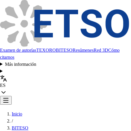
Examen de autorías
TEXORO
BITESO
Resúmenes
Red 3D
Cómo
citarnos
Más información
ES
Inicio
/
BITESO