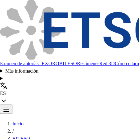
Examen de autorías
TEXORO
BITESO
Resúmenes
Red 3D
Cómo citarn
Más información
ES
Inicio
/
BITESO