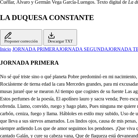
Cuéllar, Álvaro y Germán Vega García-Luengos. Texto digital de
La d
LA DUQUESA CONSTANTE
Proponer corrección
Descargar TXT
Inicio
JORNADA PRIMERA
JORNADA SEGUNDA
JORNADA T
JORNADA PRIMERA
No sé qué triste sino o qué planeta Pobre predominó en mi nacimiento, Cuya influencia me forjó poeta. Algo mejor tomara el pensamiento, Señor Apolo, y bien os perdonara Este regalo y entretenimiento. Rociásteme de tierna edad la cara Mercedes grandes, para mi excusadas De aquella fuente cabalina clara. Gentiles babas para otras quijadas; Desde que en ellas se desayunaron, Ando yo con las mías trasijadas. Las musas juraré que se mearon Al tiempo que cogistes de su fuente Las aguas, que aun de sed no me mataron. De mi vi huir y vi mofar la gente; Por donde juzgo yo que les hedía A pobre, necio, loco, impertinente, Estos perfumes de la poesía, El apolíneo lauro y sacra venda; Pero escuchad la dulce victoria mía. Comienzo a desplegar y abrir mi tienda, Y cual merchante nuevo a hacer barato, Y va a las damas mi primera ofrenda. Llamo, convido, ruego y hago plato, Pues ninguna me quiere ni me llama, Y de sus gracias y beldades trato. Miento bien largo en su valor y fama; Digo, y con gran verdad, que estoy perdido, Hecho carbón, ceniza, fuego y llama. Hábloles en estilo muy subido, Uso de unos conceptos remontados, Tales, que aun yo jamás los he entendido. De esos cabellos de oro sortijados Forjó, señoras, el amor cadenas, Con que lleva a sus siervos amarrados. Los lindos ojos, causa de mis penas, Tiran rayos, que abrasan corazones, Haciendo helar la sangre de las venas. Hielo nos vuelven vuestras sinrazones, Y aunque helados, estamos siempre ardiendo Los que de amor seguimos los pendones. ¡Que viva quien con tino está muriendo, Y que se hiele quien se está abrasando! O es tormento infernal, o no lo entiendo. «No quiera porfiar tan mal cantado Galán, y cure su cabeza vana, Que de flaqueza está devaneando,» Me dijo una señora cortesana, Que se preciaba mucho de discreta, Y en ser por tal tenida estaba ufana. «¿Qué tan poco mi musa se respeta? Le dije yo; pues bien sé cuándo estaba, Señora, embebecida en un poeta; Sus romances y coplas le alababa. —; Oh- qué gentil concepto! — le decía. —¡Qué bueno y qué excelente!— replicaba. —Era el señor Fulano, y venía Con un par de capones el criado. ¿Paréscele si es buena la poesía? Venga su musa con tan buen recado, Aunque escupa otras tantas necedades, Diré que está excelente en sumo grado.» Dijo; y con todas mis habilitadas, Me envió para mano de mortero, A que probase nuevas voluntades. Yo me encamino luego a un caballero, Gentil hombre, galán y cortesano, Discreto y bien sobrado de dinero. Preséntole mis versos, pero en vano, Parte no entiende, parte son posados; «Y para coplas, las de don Fulano.» Voyme de allí a dolores y a letrados; Menos ganancia; hay muchos del oficio, De sus borrones muy enamorados. Los mercaderes oficiales, vicio Llaman a este deporte regalado, De holgazanes y vanos ejercicios. Pues sobre coplas no hallaréis fiado El vino, el pan, la carne ni el vestido, Mucho menos dinero de contado. Tras esto, ¿qué rincón jamás ha habido Sin tizne de los humos de poesía? Todos los bodegones ha corrido. Quien la trata con menos cortesía Son algunos señores estudiantes; Estos abaten la mercaduría. Bisoños, mas osados y arrogantes, Semejantes en fuerzas a pigmeos, En orgullo y bravezas, a gigantes. Todo lo contaminan sus deseos, Hasta las damas usurpar pretenden, Y para servidores son muy feos. Barato su trovar los tales venden; Aunque no sé quién dice que es dislate De los que de la feria el punto entienden. De balde es caro lo de su quilate, Y por darse a entender que todo es uno, Es muerto pa