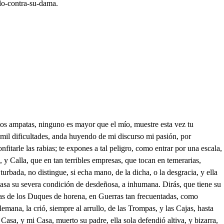
lo-contra-su-dama.
 Eso me mandas? no me has visto, en la voz ronca, perdida de acatarrada? Qué importará que lo estés? Yo no puedo echar el habla; Jesús, qué tos, que mie ahogo! Siempre con tu voz nos cansas, y ahora que lo mando yo, me buscas excusas vanas? Qué Músico no es así? no hay cosa tan mal mandada como el gusto: hal quien supiera hacer bien la patarata de algún mal de corazón, gran socorredor de Damas; porque no anda bien ninguna, sino dan lumbre las trazas, sin pataletas de muelle, y éxtasis de filigrana: Ay! ay! Ay! ay! Qué te ha dado? Un flato, ay Dios, que me tapa toda la respiración. Flatos tienes? Qué, te espantas? si anda este mal tan valido, que todas las Damas, rabian por entrar en esta moda: Ay! ay! De burlarte tratas? por vida de Enrique. Tente, que cantaré, aunque exhalara la vida en la voz: sospechas, no nos hagamos culpadas, aunque camine mi muerte en mis pasos de garganta: o si Lotario entendiese la seña, y se retirara. Fuentecilla bulliciosa, que con trabesura incauta, abejuela de cristal, libando las flores pasas; para, risueña, para, que bulles, que saltas, y Bandido sediento, un arroyo te bebe la vida, y te roba la plata. A la seña de la voz, por esas vecinas tapias me arrojé. Ya de la llave prevenida estás, no llama; si habrá ya llegado al sitio? Sí mi suerte. Ya está echada la mía. Cielos, qué miro? de mis delirios fantasma, sombra de mi fantasía, pues a ser hombre, no entraras en claustro, cuyo retiro, el aire apenas profana. Quién eres? que yo (ay de mí!) quien creerá que estoy turbada, y con todo mi valor, aún la sombra me acobarda del delito, cuando a Enrique espero. Yo soy, tirana. En mi casa mi enemigo? Qué, lo admiras? qué, lo extrañas? si solo en este despecho mi vida tengo librada, yo te adoro, y Tente, tente, y retírate a esa sala, en tanto que registramos, si está ya quieta la casa. Válgame la industria mía, que yo te doy la palabra de escucharte muy despacio, en viéndome asegurada. Eso me prometes? Sí. Ya tiene fin mi desgracia, valor de mujer en fin; miren ahora en que paran sus tiras. Éntrate presto. Qué intentas, señora? Aparta, y déjame echar la llave, para que de aquí no salga. No adviertes, que siendo esta una Galeria baja, con vidrieras al jardín, y abriéndose las ventanas, por adentro, los cristales a salir no le embarazan, si los rompe? A eso se había de resolver en mi casa? demás, de que yo otro medio no encuentro en tan apretada ocasión; y si no es bueno, es al fin el que se halla. Yo de aquí retiraré a Enrique; y cuando se vaya, sabré por su atrevimiento quitarle el amor, y el alma. Prosigue otra vez la letra, que juzgo, que Enrique tarda; o fortuna! quién creyera, que con brevedades tantas, espero con susto ahora, lo que desee con ansia. Pues en líquida armonía, al murmúreo de tus aguas, sirven de trastes undosos, guijas, que en tus ondas labas: para, risueña, para,. Mira que llaman. Pues voy a abrir la puerta; en las plantas, llevo por suelas dos montes, que mi movimiento atajan. Corazón, disimulemos, que el sulto que me aco