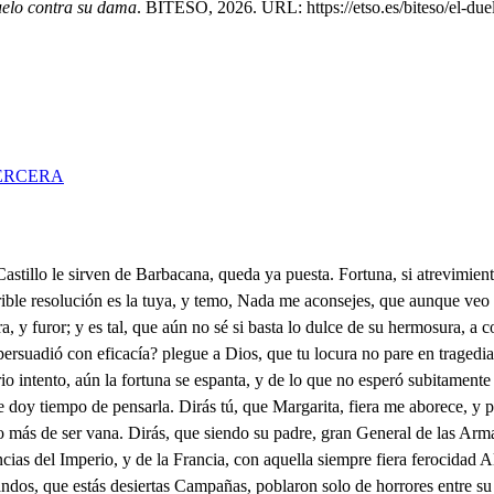
uelo contra su dama
. BITESO, 2026. URL: https://etso.es/biteso/el-due
ERCERA
ido, vuelvo a leerle; porque halladas de mi afecto estás caricias, y estás ternísimas anhas, nuevamente las repite, cuantas veces las repara. Ay volsillo, en que peligro me he de ver hoy por ni causa! Mi bien, mi dueño, mi es- Ay Laureta, esta palabra (posa: vierte en el alma dulzura, de que no es capaz el alma, y el corazón en el pecho batiendo intrépidas alas, hecho a tres años de pena, del susto se sobresalta. La eternidad de tres años, que duró ausencia tan largas viste eternidad, Laureta, tan fielmente ponderada? Tendrá término esta noche? Bueno es esto, cuando aguarda Lothario la seña mía; Hay mujen más desgraciada! Pidiendo licencia en esta retirada de Pampaña, para componer algunas dependiencias de mi casa, partí a Nann por la pasta; donde llegué esta mañana, para volar esta, noche a tu quinta: Aoma descansa, y no de una vez se apuren dichas, que de gusto matan. Acaba por Dios, señora, no vayas leyendo a pausas, que curiosos mis oídos, tienen una sed, que rabian. Viste enfermo, a cuyo ardor dan la bebida tasada, que pareciéndole poca al incendio de su llama, antes que el labio humedezca, los ojos en ella baña; y porque dure el alivio, tan poco a poco la gasta, que entreteniendo la sed, el alivio se dilata? Pues yo así: viendo que es breve el papel, voy con templanza entreteniendo el deseo; y aunque la empecé con ansia, me detiene con temor, el susto de que se acaba. Señores, de los oídos la vida tengo colgada, y al aire de lo que lee, se me bambólea el alma. De secreto voy, porque un criado, que me acompaña, no te conoce, que yo le recibi en Alemanía, donde mataron a Floro. Perdiose muy buena alhaja: veamos el criado nuevo, qué talle tiene, y qué traza: no prosigues? Queda poco, y temo apurar el agua. Muriéndome estoy de miedo. Leos Por la puerta falsa del jardín, como solias, me puedes abrir. Ya escampa. Y la seña, de que está la familiar sosegada, será el oír, que Laureta, como que es acaso, canta. Cayose la casa acuestas: tiemblo como una azogada, que la misma seña tiene también Lotario; o mal haya mi memoria, que no pudo acordarse, de que usaba Enrique está misma seña! Poco te debo, pues callas, y no me pides albricias. Yo no soy interesada, las que me aguardan después diera yo de buena gana: hay volsillo, en qué me has puesto! Por qué suspiras? No es nada. La venida de mi primo te disgusta? Sí se habla verdad, yo no me he alegrado. Cómo atrevida, villana? Tente, señora, que temo, según eres manilarga, que me derrames las muelas, o me lembres las quijadas; y no te admires, porque nosotras, si lo reparas, nunca gustamos de pobre, que sea tan señor de casa: es Enrique desabrido, y altivo, y Ea, basta; y a su venida agradece, que te concede mi saña el indulto de la vida. Por tomarle la palabra estoy; si de esto se ofende, qué será de lo que falta? Ya está la casa en, silencio, y pues a la verde estancia, a donde la noche tantos Astros de púrpura apaga, hasta que en tibios albores los vaya encendiendo el Alba, como que es a divertirme, de ti bajé acompañada. Deja, Laureta, las luces en el nicho de esa estatua, que será a nuestras finezas, entre materias contrarias, de cera, pues las escucha, y de mármol, pues las calla. De qué sirve aquí la luz? mira, si alguna palabra, yendo tentando el oído, por los ojos se te ensarta? Necia, quieres que una noche esté, sin verle la cara, sobre tres años de ausencia? Que al lance no le quedara, ni aún el antiguo recurso de ser a escuras. Acaba, y dando al aire la voz, llama a Enrique.