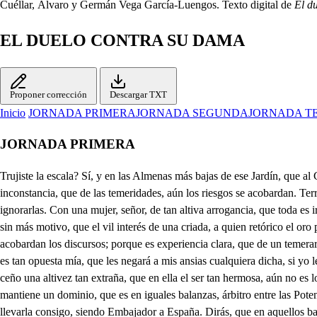
Cuéllar, Álvaro y Germán Vega García-Luengos. Texto digital de
El d
EL DUELO CONTRA SU DAMA
Proponer corrección
Descargar TXT
Inicio
JORNADA PRIMERA
JORNADA SEGUNDA
JORNADA T
JORNADA PRIMERA
Trujiste la escala? Sí, y en las Almenas más bajas de ese Jardín, que al Castillo le sirven de Barbacana, queda ya puesta. Fortuna, si atrevimientos ampatas, ninguno es mayor que el mío, muestre esta vez tu inconstancia, que de las temeridades, aún los riesgos se acobardan. Terrible resolución es la tuya, y temo, Nada me aconsejes, que aunque veo mil dificultades, anda huyendo de mi discurso mi pasión, por ignorarlas. Con una mujer, señor, de tan altiva arrogancia, que toda es ira, y furor; y es tal, que aún no sé si basta lo dulce de su hermosura, a confitarle las rabias; te expones a tal peligro, como entrar por una escala, sin más motivo, que el vil interés de una criada, a quien retórico el oro persuadió con eficacía? plegue a Dios, que tu locura no pare en tragedia, y Calla, que en tan terribles empresas, que tocan en temerarias, acobardan los discursos; porque es experiencia clara, que de un temerario intento, aún la fortuna se espanta, y de lo que no esperó subitamente turbada, no distingue, si echa mano, de la dicha, o la desgracia, y ella es tan opuesta mía, que les negará a mis ansias cualquiera dicha, si yo le doy tiempo de pensarla. Dirás tú, que Margarita, fiera me aborece, y pasa su severa condición de desdeñosa, a inhumana. Dirás, que tiene su ceño una altivez tan extraña, que en ella el ser tan hermosa, aún no es lo más de ser vana. Dirás, que siendo su padre, gran General de las Armas de los Duques de horena, en Guerras tan frecuentadas, como mantiene un dominio, que es en iguales balanzas, árbitro entre las Potencias del Imperio, y de la Francia, con aquella siempre fiera ferocidad Alemana, la crió, siempre al arrullo, de las Trompas, y las Cajas, hasta llevarla consigo, siendo Embajador a España. Dirás, que en aquellos bandos, que estás desiertas Campañas, poblaron solo de horrores entre su Casa, y mi Casa, muerto su padre, ella sola defendió altiva, y bizarra, este soberbio Castillo; a donde la ilustre anciana memoria de su ascendencia se coronó de murallas, hasta que muriendo el mío, y advirtiendo, que quedaban cabezas de estas facciones, si yo Joven, ella Dama, en cuya ofensa estuvieran nobles iras desairadas; dejé las hostilidades, y a este bosque retirada, se ejercita en el heroico ocioso afán de la caza. Dirás, que apenas del viento en la diáfana Campaña, pájaro extranjero cruza, ave peregrina pasa, o ya en los Tornos Ginete, o ya en los Bordos Pirata, que esté en el Cielo segura de sus iras, si despara un rayo, a cuyas centellas cadáver de pluma baja. Todo esto dirás, y todo sirve solo de que añada en tus necias advertencias, por más materia a mi llama, si un pesar, al discurrirlas, un mérito, al despreciarlas. No hay delito que una hermosa perdone de mala gana, si nace de amor; porque si ella ocasiona mis ansias, cuanto es mayor el efecto, se acrédita más la causa. Y a ninguna la ha pesado, al mirar las más extrañas locuras, saber en ellas cuanto su poder alcanza; pues ninguna hay que no crea, que ha podido ocasionarlas. Lo que en tres años no pudo conseguir, la continuada porfía de mis afectos, consiga el despecho, y haga la desesperación; mas, que ha cabido en la esperanza. Ven conmigo, siempre atento, a oír si Laureta canta, que es la seña de que ya Margarita sola baja al jardín. Aunque venimos a guardarte las espaldas, según es su condición, yo diré a los camaradas, que si por escala subes, te aguarden por la ventana. Ven dando vuelta al Castillo. (tas Llega esa luz, que aunque tan- veces le he le