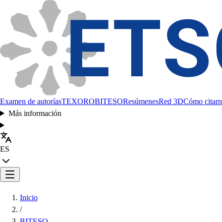
Examen de autorías
TEXORO
BITESO
Resúmenes
Red 3D
Cómo citarn
Más información
ES
Inicio
/
BITESO