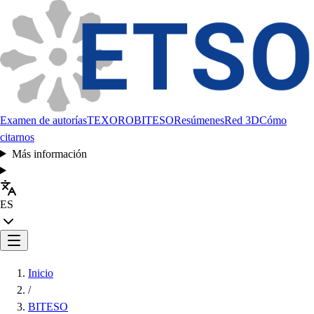
Examen de autorías
TEXORO
BITESO
Resúmenes
Red 3D
Cómo
citarnos
Más información
ES
Inicio
/
BITESO