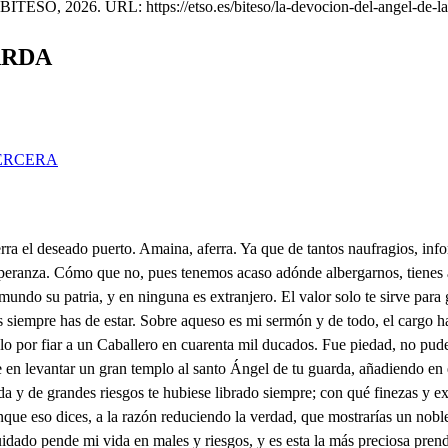
 BITESO, 2026. URL: https://etso.es/biteso/la-devocion-del-angel-de-l
ARDA
ERCERA
odo y traje, que debéis de ser forastero. Y tanto, que en este punto llego a Bretaña. Y a tiempo, que sin posada, ni amigo a aquestas horas nos vamos. No os desazone esa pena Caballero, que para esto me dio poder la fortuna; y así ampararos pretendo. Y a qué venís a Bretaña? Yo se lo diré más presto. Venía un hombre cargado de vidrios; y un pasajero le preguntó qué llevaba, y él respondió, nada llevo si es que el pollino se cae. A los dos viene este cuento, si es que nos sucede bien, y si no a nada vendremos. De todas vuestras fortunas oír la noticia espero, que por muchas circunstancias me he inclinado al valor vuestro, Si gustáis que os la refiera, estas son, estadme atento. En Barcelona nací con astro feliz, supuesto, que de bienes de fortuna me dio mucha parte el Cielo; con que os he dicho la sangre de mi ilustre nacimiento, porque al que noble ha nacido dicha ninguna echa menos. Don Berenguer de Moncada es mi nombre, no os refiero por agora mis acciones, solo os digo, que un festejo hubo en Barcelona un día en que estriban mis sucesos. Y fue, que después de haber corrido cañas, pusieron un coronado león amarrado a un tronco, en medio de la plaza, para dar común regocijo al pueblo. El bruto, pues a las voces enfurecido, sintiendo, que el real decoro le ultrajen sin que vengase el desprecio de la prisión remachada, el fuerte ñudo rompiendo con la fuerza de sus iras sacudió el yugo soberbio, del impensado accidente: ya tropezando y cayendo unos con otros con susto se confunden los plebeyos, que es mucho más que las fieras mayor enemigo el miedo. Y al desocupar el coso, no fue el curso tan ligero, que no fuese presa un hombre del bruto feroz, al tiempo que yo me hallaba distante; y para socorrer presto al infeliz, que en sus garras, piedad pedía, resuelto de adonde estaba me arrojo casi despechado y viendo, que en tanta gente no había quien se atreviese al empeño de favorecer a un hombre que moría sin remedio. Tercio la capa y camino hacia el animal, que luego, viendo mi acero desnudo soltó la presa y el cuerpo librado en los pies azota con la parda cola el viento: la rubia melena eriza, turba el Sol, duplica el ceño. Y medio abierta la boca cruje los dientes, haciendo fatalidad la amenaza, que como Rey, bruto y fiero, quiere con solo el amago que se logre el vencimiento. Constante y firme le aguardo, la capa al furor le entrego, y tapándole la vista, hurtando a una parte el cuerpo, de una arrebatada punta pude atravesarle el pecho. Con que a bramidos el bruto su propio furor venciendo, por tres bocas, con la vida respiró el cansado aliento: Logró el aplauso de todos mi valor; pero al silencio le entrego que en boca propia pierde la alabanza el precio de tan empeñado arrojo, supuesto, que un Ángel bello, mujer, o deidad, me echase desde un balcón un pañuelo, menos blanco que su mano, pues del cambray compitiendo el blanco color, pensé en las distancias del viento, que me arrojaba la mano, y allá se quedaba el lienzo. De este favor envidioso un don Ramón de Cisneros, prudente y disimulado me fue los pasos siguiendo; y llegándose a mí, dijo: Ese favor Caballero, no está bien en vuestra mano, siendo, como soy el dueño; y muy bien podré quitarle viéndole en poder ajeno. Si, muy bien podrás quitarle le respondí, a qué efecto me le pedís, comenzad sin gastar en vano el tiempo. Esto riyendo le dije: replicó, aquese desprecio le hacéis, por hab