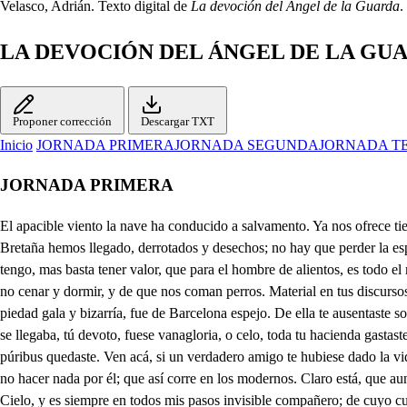
Velasco, Adrián. Texto digital de
La devoción del Ángel de la Guarda
.
LA DEVOCIÓN DEL ÁNGEL DE LA GU
Proponer corrección
Descargar TXT
Inicio
JORNADA PRIMERA
JORNADA SEGUNDA
JORNADA T
JORNADA PRIMERA
El apacible viento la nave ha conducido a salvamento. Ya nos ofrece tierra el deseado puerto. Amaina, aferra. Ya que de tantos naufragios, infortunios y sucesos, escapamos con la vida; ya este dichoso puerto de Bretaña hemos llegado, derrotados y desechos; no hay que perder la esperanza. Cómo que no, pues tenemos acaso adónde albergarnos, tienes algún primo o deudo que en esta Ciudad nos dé posada? Ninguno tengo, mas basta tener valor, que para el hombre de alientos, es todo el mundo su patria, y en ninguna es extranjero. El valor solo te sirve para gastar el dinero, y quedar sin una blanca, en extraña tierra, a riesgo de no cenar y dormir, y de que nos coman perros. Material en tus discursos siempre has de estar. Sobre aqueso es mi sermón y de todo, el cargo hacer te pretendo. Mi señor don Berenguer de Moncada, cuyo esfuerzo, piedad gala y bizarría, fue de Barcelona espejo. De ella te ausentaste solo por fiar a un Caballero en cuarenta mil ducados. Fue piedad, no pude menos, pues de mi vino a ampararse. Y mientras que el plazo entero se llegaba, tú devoto, fuese vanagloria, o celo, toda tu hacienda gastaste en levantar un gran templo al santo Ángel de tu guarda, añadiendo en este empleo mil públicas alegrías de justas y de torneos; con que en púribus quedaste. Ven acá, si un verdadero amigo te hubiese dado la vida y de grandes riesgos te hubiese librado siempre; con qué finezas y extremos la obligación pagarías. He de hablar conforme al tiempo? con no hacer nada por él; que así corre en los modernos. Claro está, que aunque eso dices, a la razón reduciendo la verdad, que mostrarías un noble agradecimiento. Pues si Custodio es la guarda que nos dio al nacer el Cielo, y es siempre en todos mis pasos invisible compañero; de cuyo cuidado pende mi vida en males y riesgos, y es esta la más preciosa prenda, no fue grande exceso por un amigo tan grande gastar del caudal el resto, cuando yo por lo que es más le pago con lo que es menos. Bien está; pero reparo, que también yo parte tengo en el templo que fundaste. Qué parte saber espero: Es en la media naranja; porque tú en aquellos tiempos la ración no me pagabas. Moscón, cuando para el Cielo se dirigen las acciones, bien seguro es el empleo. Si, mas qué habemos de hacer, pues ya con obscuro ceño viene cerrando la noche. Al primer mesón guiemos. Que sin dinero es lo mismo que irnos los dos a un desierto, o ventas de Barcelona, o figones, cuyo aseo pueden dar envidia al Sol. Agora te acuerdas de eso: A todo viviente humano, se concede por derecho, que se acuerde de su patria; pero se ha de entender esto como no sea Galicia. Pero qué es esto que veo? Villanos, yo solo basto contra tan viles aceros. Cuatro hombres con uno solo riñen allí. Qué es tu intento? Darle favor, aunque arriesgue en su defensa mi esfuerzo. Quién te mete en eso? Aparta. Si haré, que al apartamiento devoción tengo en las riñas, y mucho más si hay sombreros de Castor. A vuestro lado, como noble y Caballero me tienes. Eso le libra. Vano ha sido nuestro intento. Caballero, estáis herido? No, que a vuestro heroico aliento debo el haberme librado de ese peligro y confieso que os debo la vida; pues a no llegar tan a tiempo vuestro valor, yo sin duda fuera despojo sangriento de esos cobardes traidores, que ya poco más, o menos he penetrado la causa de su loco atrevimiento. Agora, solo me falta saber quién sois, porque pienso, según m