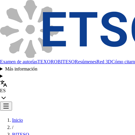
Examen de autorías
TEXORO
BITESO
Resúmenes
Red 3D
Cómo citarn
Más información
ES
Inicio
/
BITESO