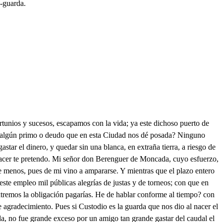
a-guarda.
er triunfado de un león; tened por cierto, que no es tan fácil vencer fieras con entendimiento. Y para que lo veáis, seguidme, fuile siguiendo. Apenas de la Campaña sitio elegimos dispuesto, cuando el mancebo bizarro sacando el luciente acero me busca precipitado, y ventajoso, pues siento que lleva a muchos consigo quien sale a reñir con celos. Fue más dichosa mi espada, porque del primer encuentro midió la tierra a congojas con el desangrado cuerpo. Fatal destino fue el suyo, pues procurando modesto templarle, antes de reñir hizo de mi sufrimiento materia para sus iras; por cuyo vano desprecio pagó su injusta osadía con una vida no menos. Por esta causa y porque en Barcelona antes de esto en cuarenta mil ducados fie a un pobre Caballero, por sacarle de la cárcel; y porque me hizo este ruego por un amigo del alma, que siempre a mi lado tengo, bien que oculto y invisible. Tente lengua, que no quiero decir, que hice por Custodio un servicio tan pequeño con que quedó destruido mi caudal y en tanto empeño, que el castillo de Moncada, blasón antiguo que heredo, para pagar acreedores fue en público puesto en precio. Por lo cual me fue forzoso ausentarme, con intento de ir a servir a Castilla al Rey don Sancho, el que el eco de la fama llama el bravo, por sus invencibles hechos. Y para poder lograr esta acción con lucimiento, me embarqué a Cerdeña, adonde tengo algunos nobles deudos, en quien esperaba hallar socorro, que salió incierto, y navegando a Castilla, apenas del mar soberbio toqué la tranquila espuma, cuando de una nube el ceño dio principio a la borrasca mayor que ha visto el imperio de las ondas asestando desde los hombros del viento contra las gigantes olas la artillería de fuego, El bridón marino entonces, que era al inconstante leño fatigado en la carrera del mar, destrozando el freno vagaba al soplo de bóreas, desde uno en otro elemento. Ya garza de pino toca los Astros, ya de los senos del abismo, osado buzo, mide el obscuro secreto: ya vuelve a subir tan cerca de las Estrellas, que pienso, que a tener el Cielo aldabas por escaparme del riesgo pudiera quedar asido de las aldabas del Cielo. En fin quiso la fortuna, que este temporal deshecho nos condujese en dos días de esta Corte al feliz puerto, donde yo y ese criado, que siempre fue compañero, me sigue en los infortunios. Nos hallamos, dando al Cielo las gracias de haber librado la vida, que humilde ofrezco a vuestro servicio en todo lo que mandáis, pues es cierto, que sin ella nada es más, y con ella todo es menos. Atentamente escuché don Berenguer el suceso de vuestras varias fortunas; mas quien se libra del riesgo de una impensada desdicha? y quien no vive sujeto a la inclemencia inconstante de la fortuna y el tiempo? pero tened entendido, que en cuanto en aqueste suelo de Bretaña os mereciere, tendréis a vuestro precepto mis criados, mis caballos, mi mesa y cuanto poseo, porque siendo el Duque yo de Sajonia, muy bien puedo usar de mayor fineza, con hombre a quien tanto debo. Que luego al punto lo dije. Pues dime, en que conocer lo pudiste? En las botas grandes, y no imaginen que es cuento, que de un Duque de Sajonia hay una en Madrid, que pienso, que más que bota es tinaja. Vuest