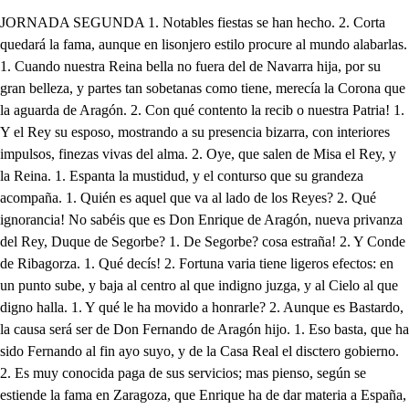
JORNADA SEGUNDA 1. Notables fiestas se han hecho. 2. Corta quedará la fama, aunque en lisonjero estilo procure al mundo alabarlas. 1. Cuando nuestra Reina bella no fuera del de Navarra hija, por su gran belleza, y partes tan sobetanas como tiene, merecía la Corona que la aguarda de Aragón. 2. Con qué contento la recib o nuestra Patria! 1. Y el Rey su esposo, mostrando a su presencia bizarra, con interiores impulsos, finezas vivas del alma. 2. Oye, que salen de Misa el Rey, y la Reina. 1. Espanta la mustidud, y el conturso que su grandeza acompaña. 1. Quién es aquel que va al lado de los Reyes? 2. Qué ignorancia! No sabéis que es Don Enrique de Aragón, nueva privanza del Rey, Duque de Segorbe? 1. De Segorbe? cosa estraña! 2. Y Conde de Ribagorza. 1. Qué decís! 2. Fortuna varia tiene ligeros efectos: en un punto sube, y baja al centro al que indigno juzga, y al Cielo al que digno halla. 1. Y qué le ha movido a honrarle? 2. Aunque es Bastardo, la causa será ser de Don Fernando de Aragón hijo. 1. Eso basta, que ha sido Fernando al fin ayo suyo, y de la Casa Real el disctero gobierno. 2. Es muy conocida paga de sus servicios; mas pienso, según se estiende la fama en Zaragoza, que Enrique ha de dar materia a España, para que sus Coronistas en sus Corónicas hagan mención de él; porque ha de ser quien llegue de la privanza al Non plus: después que vino a Zaragoza, no se halla sin él un instante el Rey, y cuantos negocios trata son todos con parecer de Enrique. 1. Ventura estraña! 2. La Reina le muestra amor, los Grandes se le abasallan como a superior en todo: el vulgo le estima, y ama con ser Privado, que es cosa harto bien nueva en España. 1. Plegue a Dios que la fortuna con Don Enrique no haga de las suyas. 2. No hará, como la lealtad le valga. 1. Él sale con Doña Inés de Acuña. 2. Bizarra Dama. 1. Vamos adentro, que el Rey, Fabio, la comida aguarda. No uséis mal de la privanza con descortés proceder, que no alcanza a merecer quien piensa que más alcanza. Considerad que hay mudanza en todo, y considerad la poca seguridad que hay en fortuna, y su ley, y entonces a vuestro Rey le sabréis guardar lealtad. A su esposa, que hoy ha honrado a Aragón con su hermosura, sirvo continua, y segura de la mudanza de estado. Palacio es lugar sagrado, y si vos le profanáis con el amor que mostráis, y libremente decís, poca lea tad descubrís, mucha traición declaráis. Hasta ahora no he sabido, divina, y discreta Inés, que un casto amor traición es. Ni aunque algo curioso he sido, en ningún libro he leido, que ofende al Palacio Real una pasión natural, que a castos fines camina, mayormente si la inclina influencia celestial. Castigo ha sido de amor el que juzgo en vos, y en mí, libre hasta ahora viví de amor, y de su rigor; mas como es Dios superior a mi ser fiero, y violento, castigó mi libre intento, y vanagloria segura, haciendo a vuestra hermosura el riguroso instrumento. Nunca pensé sujetar la libertad que tenía, mas era porque no via belleza tan singular. Ya la vi, fuerza es amar: vos bien podréis, como fiera, y esquiva, hacer que muera con no verme, y despreciarme, pero no podéis quitarme, Inés, que os adore, y quiera. Nunca a ninguna mujer la pesa de ser querida; pero siéntese ofendida de lo que puede perder, si acaso se llega a ver su nobleza en opinión; y por aquesta razón, la que más amor incita, resistencias solicita a pesar de la afición. Qué te resistas, señora, es cosa justa, y debida a la nobleza adquirida, que en tu virtud se mejora: Lo que yo pretendo ahora, es, que sepas claramente, que te adoro castamente, no pido paga a mi amor, pues me basta por favor, que lo oigas benignamente. Confieso el no merecerte, junto con el adorarte, más amor sabrá enseñarte si en su poder llega a verte. Suerte altiva, humilde suerte, cuando es igual la afición, las junta con tal unión, porque fama, y nombre cobre, que hace del oro, y del cobre una misma estimación. No quiero más deteneros, que será injusta advertencia, mas habéis de dar licencia para que pueda quereros sin la pensión de ofenderos. Qué vengo yo a hacer en daros lo que no puedo quitaros? No entendéis mi pensamiento: quisiera agradecimiento en la conquista de amaros. Quedaos a Dios. Ya he entendido, que la vergüenza os impide: aguardad: mi amor os pide, (perdonad si es atrevido) que quede aquí difinido mi intento. . De qué manera? Oiros decir quisiera, sin enojo, y sin pendencia, a Enrique le doy licencia para que me sirva, y quiera: que gusto de que me esctiba con Secretarios fieles, que a veces en los papeles la ciencia de amor estriba: que ufano, y contento viva, pues ya mi enojo cesó. Si mi amor os obligó, decid cosas a este modo. Pues si vos lo decís todo, qué queréis que os diga yo? Bien puedes cantar amor, para celebrar mi gloria, por Enrique la victoria de la conquista mayor. Hablome Inés con rigor: desmayé; mas la porfía hizo tan gran batería, que el desdén cesó, y desprecio, que aunque el que porfía es necio, no amara, si no porfía. Huélgome de haber hallado a Vueselencia en lugar adonde le pueda dar parte de cierto cuidado. Vuestra córtesla obligado, señor Don Lope, me tiene de tal modo, que previene mi voluntad, y afición el alma, y el corazón al cuidado con que viene. Ya en Palacio habrá sabido Vueselencia quien soy yo. Aunque nadie me informó de vuestro heroico apellido, vuestra nobleza he inquirido. Nobleza tengo, y valor, mas tiene tal fuerza amor, cuando a los libres sujeta, que ni noblezas respeta, ni conoce superior. Estatéis enamorado? Y en Palacio por lo menos. Ojos graves, y serenos: mas que este nuevo cuidado nace de vos. . No he nombrado la Dama, mas intetés mío es, que sepáis quien es sin nombrarla. . Es justa cosa. Es la Dama más hermosa de todas. . Es Doña Inés? La misma. . Bien presuml. Pues qué se ofrece? . He pensa de cuerdo, por desconfiado, que no hay metitos en mí para adquitirla; y así, os quisiera suplicar, que pues llegáis a alcanzar del Rey cuanto deseáis, que por mí se la pidáis: que si me llego a casar con ella, y esta ventura por vuestro medio consigo, un esclavo, y un amigo tendréis en Don Lope, y jura por la Divina hermosura, que adora, y por vos alcanza, de ser de vuestra privanza el fundamento más fuerte. Quisiera satisfacerte haciendo en mi amor mudanza; mas no puedo, que sus ojos me tienen rendido, y preso. Don Lope amigo, confieso, que siento el datos enojos: Doña Inés, bellos despojos del Cielo, que la formó, discreta, y libte nació, y será sentencia injusta, que si Doña Inés no gusta, que quiera oprimirla yo. Aunque el Rey quiera obligarla por mí, también Rey Amor la sabrá infundir valor para poder libertarla. Si ella os quiere, el alcanzarla será fácil, sin que yo pida al Rey, que me ensalzó con mercedes, y favores, que tercie en vuestros amores, adonde el amor terció. Si no os quiere, y ves queréis que os quiera por fuerza, digo, que vuestro gusto maldigo, si tan mal gusto tenéis: Que si claramente veis, que la mujer que con gusto sigue el casamiento justo, tantas posadumbres da, mirad, Don Lope, qué hará la que se casa a disgusto. No os pido consejo yo, aunque tan cuerdos los dais, sino que este bien me hagáis. Como el amor os cegó, no veis vos, Don Lope, no, lo que yo sin amor veo. En fin, que tan justo empleo por vos no alcanzo a lograr? No, que no es justo forzar la inclinación, y el deseo. Pues mirad, que podrá ser, aunque el favor os deslumbra, y la fortuna os encumbra, que a mí me hayáis menester algún día. . A conocer llego en la suerte importuna varias mudanzas de Luna; mas yo a quien soy satisfaga noblemente, y después haga lo que quisiere fortuna. Decís bien, mas no cayeton de sus altivos estados muchos, porque eran culpados, que algunos lealtad tuvieron, envidias la causa fueron; y aunque vuestro pecho este ajeno de fassa fe, que solo en traidores vive, quizá habrá quien os derribe sin haber hecho por qué. De aquesta amenaza, Inés, vos sois la causa primera: pierda la privanza mil veces, y a vos no os pierda. Qué diablos lleva Don Lope, que le he encontrado allá fuera con una cara de yerno, que sale de hablar la suegra? Vino a decirme, que al Rey suplícase, que a Inés bella por esposa le ofreciese. Qué Inés? La más bella prenda que en deposto de amor puso la naturaleza: la que es émula del Sol, amago de las Estrellas, luciente Luna en el caos, y confusión de tinieblas. Es, al fin, la que volvió un pecho de bronce, o piedra, un diamante, un pedernal, y un peñasco en blanda cera. No es la que te enamoró? La misma. . No es tan perfecta como todo eso. . Qué dices? Puede haber mujer más bella? No viste unos ojos::: . Vi unos ojos. . Que a la tierra dan luz? . Pues como de noche no hay ninguno que los vea? No viste unos labios:: . Sí, unos labios. . Que de perlas son precios sima mina? Si no es que las perlas sean unos dientes bien cumplidos, que entre los labios enseña, no he visto perla ninguna. No has visto su gran belleza, y discreción? . Eso no, que no puede ser discreta mujer que es gorda: perdona. Y aquel aire? . Malas se te podré dar de su aire, si nunca fui detrás de ella; mas ya que tanto la quieres, y tu inclinación primera por su ocasión has vencido, te quiero dar una nueva no muy buena. . De qué modo? De que el Rey casarte intenta con Doña Ana de Cardona, del de Urgel hermana. . En ella hiciera elección dichosa mi amor, si el alma estuviera liere, como antes solía, mas debe de ser quimera. A tu padre se lo oí, Pues al remedio, Qué intentas? Que le des a Doña Inés una carta, porque en ella vea de mi casto amor las merecidas finezas. No se la puedes tu dar? En tu humildad, e inocencia no repararán algunos, que este bien mismo desean. No quisiera:: . De qué temes? Que me cojan entre puertas, y por alcahuere humilde me diesen linda carena. Ven, y no temas. . Señor, yo te daré una prevenda a ti. . Cuándo? El mismo día que Obispe sin tener letras. Tanto contento me dais el tiempo que me asistis, con amor que descubrís, con ingenio que mostráis, que el tiempo que ausente está el Rey, como vos estéis donde el