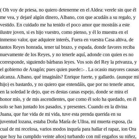
( Oh voy de priesa, no quiero detenerme en el Aldea: verele sin que él me vea, y dejaré algún dinero, Albano, con que acudáis a su regalo, y vestido. En cuidado me ha tenido el poco amor que mostráis a este ilustre joven, si es hijo vuestro, como pienso, y él lo muestra en el inmenso valor, que adquiere interés, Fuera en vuestra Casa altiva, de tantos Reyes honrada, tener tal brazo, y espada, donde favores reciba nuevamente de los Reyes, y no tenerle aquí, adonde con quien es no corresponde, siguiendo bárbaras leyes. Vos sois del Rey la privanza, y el gobierno de Aragón; pues quien puede::- . La ocasio mayores causas alcanza. Albano, qué imagináis? Enrique fuerte, y gallardo. (aunque mi hijo) es bastardo, y no quiero que entendáis, que por no tenerle amor, en la soledad le dejo, que es destas canas espejo, donde se mira el honor mío, y de mis ascendientes, que como él solo ha quedado, en él solo se han juntado los pasados, y presentes. Cuando en la divina Juana, que fue vida de mi vida, tuve esta prenda querida en su juventud lozana, estaba Doña María de Ulloa, mi muerta esposa, (la cual de mi recelosa, varios modos inquría para hallar el rapaz, ion Ora que hoy ha cumplido veinte años) turbando con mil engaños su niñez, y nuestra paz. Yo, pues, que con paternal amor, solo pretendí guardar su vida, escogí cuerdo medio al grave mal, y en esta apartada Aldea, como vos habéis sabido, que al fin su padre habéis sido, le he criado, hasta que sea ocasión de declararme, dedicándole al servicio de mi Rey, que algún oficio, para honrarle, y para honrarme, si a mis servicios atiende, en Palacio le dará. Y él presumo que honrará la sangre de quien desciende. No estudia? . Mucho cuidado tiene el Maestro con él; mas yo a la guerra cruel le siento más inclinado. Delante de él, como es justo, suele los libros tomar, y a su pesar estudiar, para no darle disgusto; pero si se aparta, luego dando de quien es señales, acuchilla a los zagales. Pues tiene espada? Va al fuego, y coge los asadores, o los bierros que alsí halla, y luego trava batalla con todos los Labradores. Y como en él tanto labra el valor, y la nobleza, a este rompe la cabeza, y a estoatro le descalabra: tanto, que ninguno ya quiere su conversación, sino es su amigo Lirón, un ignorante, que está muy metido en que ha de ser en la Ciudad su criado. No son estos? . A este lado te aparta, y podraslos ver, sin que te vean. . Ay, hijo, qué poco amor que te muestro! Vive Dios, que este Maestro es tan cansado, y prolijo, que no le puedo sufrir. Mira, Enrique, que ha venido tu padre, y esta escondido adonde te puede oír, trata del estudio solo, y hablemos recio. . Si haré: Gallardo Poeta fue Virgilio, merece él solo ceñir la sien de laurel por Príncipe de Poetas. Qué razones tan discretas! Si yo llegara a ser él, voto al Sol, que había de hacer mil cosas dignas de fama. Si quisiera alguna dama, la había de componer serecientas mil canciones, y a puro cancionearía, había de conquistarla, sin enseñarla doblones. De nadie dijera mal, porque tengo miedo en fin a ser Español pasquín tratando en materia igual. No alabara a los Señores, mas no los vituperara, que tengo sana la cara a pesar de sus rigores: que aunque no tienen costumbre de dar aunque los alaben, si los vituperan, saben dar muy gentil pesadumbre. Hiciera:: . Qué habías de hacer? Comedias con arte rara, aunque luego las silvara quien no las supo entender. Hiciera:: . Calla, y advierte en este libro segundo de las Eneidas. . Yo fundo mi poesía de esta suerte. Conticuaere homnes intentique hora tenebant. Constiuirás esto? . Yo sí, por lo que de ti he aprendido: vuelve a decirlo. . Hasle oído? Ay, Abano, ya le oí! Contiquare omnes intentique hora tenebant. Ese pares, o ese nones, que está junto al contiquaere, no sé lo que decir quiere. Qué ignorantes construcciones! Omnes, es todos. Tus modos me enseñan, si algo supiere, pues todos con contiquare, dirá estaban cueros todos. Bien, por mi vida. . Divino es mi ingenio. . No lo niego. Si a doscientos años llego he de salir gran Latino. Inde toto pater Eneas, sie orsus ab alto. Y esto qué quetrá decir? Pensarás tú que lo ignoro: que el padre de Enéas fue toro, tan valiente, que a reñir salió con un oso. . Bien sabes guardarle el decoto: al fin su padre fue toto? Pues no hay ahora también quién le imite? . Necio en fin. Dame tú, que claramente les salieran en la frente los largos de Medellín, y vieras, aunque decoros quieras guardar a sus madres, si más de cuarenta padres, aunque mansos, no eran toros. Villano al fin enefecto, de malicias lleno. . Advierte, que murmuro de esta suerte para parecer discreto. No se va mi padre? . No. Ya la lección me da enfado. Qué habrá a tu padre obligado a no verte? . Qué sé yo: poco amor que me tendrá. Vamos, Albano, que quiero partirme luego. . Yo infiero, que poco gusto te da el verle. . Notable error! Tanto gusto he recibido, que he estado, Albano, impelido de los impulsos de amor para llegar a abrazarle; pero aunque este rigor sea, importa que hoy no me vea, ni vos renéis que avisarle que he estado aquí. Así lo haré. Este bosillo tomad, y de su salud cuidad. Mi amor conocéis, y fe: y vuestra gente? . Esperando media legua de aquí está: Venga el caballo, que ya hierro, y espuma tascando, dará a mi descuido culpa. Adiós, hijo, que mi amor, de este presente rigor os dará después disculpa. Los libros puedes dejar, que ya tu padre se ha ido. Cómo? Qué no he merecido que me llégase a hablar? Sin duda que va de priesa. Ni le culpo, ni me aflijo, mas con un padre, y un hijo no es buena disculpa aquesa. Nuestro amo, que le ha hablado, nos dirá que le obligó. Sin haberle hablado yo, diré lo que le ha obligado: Mas no importa, libros fuera, vengan, Lirón las espadas. Qué espadas? las dos tiznadas que hurcaste de la espetera? Veslas aquí. . Aquestas son: diga su noble ejercicio, las que sabrán dar indicio de mi noble corazón. Toscas son, pero el valor es el que hace buena espada. Aquesta fue la colada del bravo Cid Campeador. Famoso nombre la pones: Y aquesa? . El color la abona, Dirás que fue la tizona? Sí, que ha andado entre tizones, Ponte recto aprenderas una famosa lección. En habiendo coscorrón la suelto con Barrabás. Muy bienre has puesto, Lirón, con el más diestro te igualo. Mira que no tires palo, que es mala la guarnición. Repara este golpe. . Así? Bien, por mi vida. Soy fuerte. Y este agota. De esa suerte repárete el gran Sosí, que son tus brazos peñascos. Resiste como Español este golpe. Voto al Sol, que me has rompido los cascos. Si no te defiendes tú. A los golpes de esta espada de asador, necha colada, defiéndase Bercebú. Y vos rambién adverrid, si el sentimiento me abona, que sois muy mala rizona, y yo muy bellaco Cid; y así serán justas leves, espada de fama indina, que os vais a vuestra cocina, y yo me vaya a mis bueyes. No quiero ser más Soldado, pues cuando serlo prerendo, y a la tizona defiendo, vengo a salir más tiznado. Un hombre llora? Si a un hombre le rompen media cabeza, no ha de llorar? . Es flaqueza. Y merece bien el nombre; mas sea flaqueza, o no, buscad quien menos ignore, y aunque le matéis, no llore. Clotis al valle salió con Jacinta. . No digáis que lloré, si sois servido, que estoy de amor atordido por Jacinta. . No os riudáis, pecho altivo, y generoso, a una liviana hermosura. Quiero por esta espesura de estos sauces, sirio unbroso, entrar, para no obligarme a hablarla. . Dónde vas? Lirón, aquí aguardarás, no tienes que preguntarme. Ya te entiendo, por no ver a Cloris te vas. . Bien dices: cuantos actos infelices un hombre puede temer, de todos la primer causa es la mujer; y así quiero ser yo, Lirón, el primero, que conociendo quien causa al hombre varias ruinas, sepa esta causa huir. Ninguna me ha de rendir, si tiene partes divinas mas que Venus: mi opinión ha de pasar adelante, y ningún hombre se espante, si nace de inclinación: las mujeres aborrezco, y la libertad estimo, locos amores reprimo, valor, y fama apetezco. Pues qué importa todo aqueso, para hablar a una villana, que es de estas selvas Diana? Obligarme algún exceso, donde después, cuando quiera, no me pueda d él librar: no sabes lo que es hablar? Hablar es la acción primera, donde uno llega a perder la libertad, el sentido. Quien cuerdo hubiere nacido, y libre quisiere ser, nunca salga a desafío en palestras de hermosura. Dó al diablo tanta cordura: Mas dí, un hombre de tu brío, y tu talle, qué ha de hacer sin mujeres? . No te asombre: ser hombre, porque no es hombre quien se rinde a una mujer. En fin, que nunca querrás a mujer ninguna? . No, que en mí mismo, sino es yo, no ha de mandar nadie más. Pues oye. . Una necedad oiré por lo menos. . Sí, que al fin villano nací, y no cursé la Ciudad; mas si Dios vida me da, y de peligros me escapa, mas de una vez de la capa te he tirar. . Bien está. Yo sé que ha de haber mujer que tiene de sujetarte, y la inclinación quitarte. Un impos bleha de ser: mas quédate, que a la fuente llega Cloris. Qué ocasión! Quien fuera aquí un Salomón para hablarlas libremente! Por el bosque se metió. Por no verme a mi sería. Soprame vos, Musa mía, ya que amor me enquillotró. Por qué tu dueño se fue, Lirón, sin quererme hablar? Si es que me habéis de soprar, el sermón comenzaré. Jacinta de mis entrañas, Zagaleja más hermosa que el Sol en Invierno frío, y en el Verano la sombra, dos Médicos son tus ojos, (oh Musa, qué bien me sopras!) porque matan con licencia a la más libre persona. Responde a lo que te digo. Tus mejillas, amapolas me parecen, cuando al prado las esmeraldas sonrojan. Tus labios son dos crabeles, y no les falta una hoja, pues cuando falta, les das otra de color más propia. Tus cejas son::: Qué sé yo! Esta mi Musa está gorda, pues no ha dicho cosa alguna de provecho en tanta copra. Adónde Enrique se fue? Tus carrillos son ventosas sajadas, que entre la nieve la purpúrea sangre asoma. Tus cabellos son de perlas, y de finísimo aljófar, porque hay muchas perlas vivas que entre sus hebras se entoscan. Tus orejas son