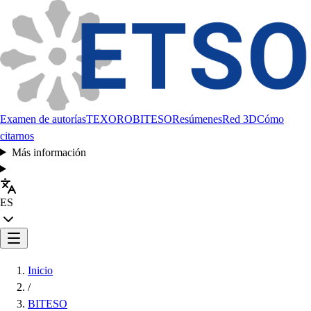
Examen de autorías
TEXORO
BITESO
Resúmenes
Red 3D
Cómo
citarnos
Más información
ES
Inicio
/
BITESO