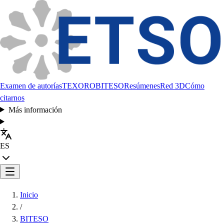
Examen de autorías
TEXORO
BITESO
Resúmenes
Red 3D
Cómo
citarnos
Más información
ES
Inicio
/
BITESO