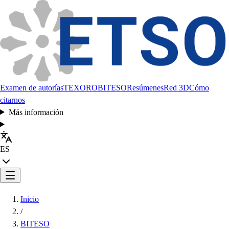
Examen de autorías
TEXORO
BITESO
Resúmenes
Red 3D
Cómo
citarnos
Más información
ES
Inicio
/
BITESO