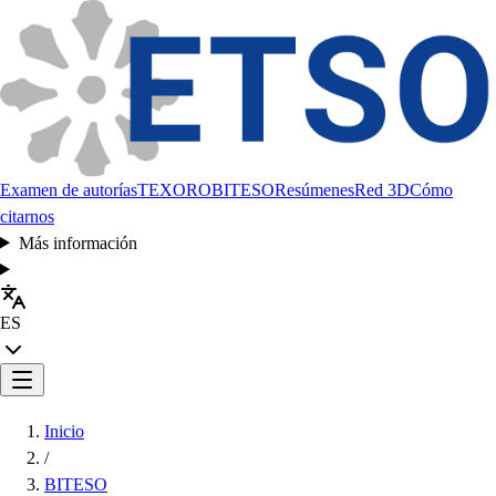
Examen de autorías
TEXORO
BITESO
Resúmenes
Red 3D
Cómo
citarnos
Más información
ES
Inicio
/
BITESO