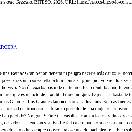
onstante Griselda
. BITESO, 2026. URL: https://etso.es/biteso/la-consta
ERCERA
a en ti el afecto antiguo. Ya florece mi esperanza venturosa: si consigo el repudio de Grisalda, también lograré su echizo. Gonocerá esta soberbia gente, verá este malquisto Pueblo cual sea la nueva esposa que yo he fingido elegir: o cuán estraño será a sus ojos impíos el feliz descubrimiento de este arcano! En tanto, invieto corazón, arma tu esfuerzo de constancia, y de desvíos, y cautolando el enojo que involuntario reprimo, venga al crisol la virtud que en Griselda siempre admiro. Ya llegan estos aleves vasallos: el trono altivo dé a mi autoridad realce, y rubor a sus delitos. Estiende ahora la vista: ve ese Este, oh, Pueblo es el día en que recive de vosotros la ley, quien es Rey Alto principio! vuestro: os ruboriza ver que ocupe el Trono, que ciña la diadema, y rija el cetro una mujer, que acostumbró en la selva rústico arado a su continuo empleo: tal pudo complacer Griselda hermosa a mis ojos: tal pudo mereceros el odio que mostráis: yo, en fin, procuro mirarla con aquellos ojos mesmos que la miráis vosotros; y cualquiera amor, que a la razón conozca opues, to, confundirle en el caos del olvido: ya decreté el repudio, y ya estáis siendo Jueces, y eseciadores del grande acto. Y cuando la reduzco a los paternos bosques de donde amor pudo extraer la, con vuestro amor corrijo el de mí pecho. Ved Señor, vuestra más humil- de esclava obediente, y sumisa al real precepto. Oye Griselda: el fin a que te llama tu Rey, apenas el albor primero del día luce, es más que juzgas gra- Pendiente vive el alma de tú acento. Ocupa el Trono. A obedecerte aspiro. . Estiende ahora la vista: ve ese pueblo reunido a tus pies: en tu pretencia debes tu referir cuantos sucesos a nuestro tierno amor, y a nuestro enlace desde el primer suspiro precedieron. Diles cual fui, y cual fuiste. Alto principio! Yo nací en real cabaña, tú en real lecho: mis adornos tejía inculta lana, a los tuyos dio el oro lucimiento. A mi reposo en el paterno bosque daba es caso lugar pagizo asiento; 4p tu sobre leve pluma delicada disfrutabas solaces de Morfeo. La clara fuentecilla, el huerto ajres. te inocentes bebidas, alimentos frugales a mi labio tributaban; a ti en mesa real, preciosos, tiernos delicados manjares te servían. Criada, y compañera a un mismo tiempo de mi padre, y servida de él, aex pensas de recíproco afán creció el sustento, que nuestras propias manos agrega. ban. Tu rodeado del vulgo placentero, de numerosos cortesanos; Solo de una seña te sirves por precepto. Inocente república de humildes recentales guiaba en los desiertos yo; tú desde el Solio gobernabas hastas Provincias, dilatados Pueblos. Déviles flores que tributa el prado son mis extraordinarios ornamentos en tejidas guirnaldas: oro, y perlas ciñen tu sien, círculan tu cabello. Sobre la blanda hierba humedecida a la sombra de un olmo lisonjero, era mi trono un césped, entrerudas zagalas; tú, ocupando altivo asiento, dictabas leyes entre augustas tropas de togados, ministros, y guerreres. Yo mísera, tu Rey; Criselda obs- cura; de clara estirpe el inmortal Gualtero; tales fuimos los dos cuando a los ojos usurpó las imágenes el pecho. Tu txando, Señor, las regias luces en mi rostro agradable aunque gro- sero, no desdeñarte amarme, y yo a la ex- celsa Majestad que admiraba entí,bo viendo una mirada humilde, te amé,a fuerza, no sé si del amor, o del respeto. Ve aquí el origen del amor de 