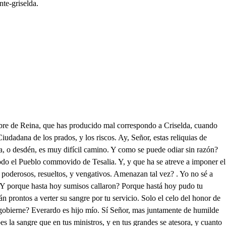
nte-griselda.
en- trambos. Ya lo escuchas Señor; ya lo oyes Pueblo. Os parece a vosotros estrañeza que de sí un Rey descienda en tanto extremo como elevar a una Pastora humilde? y tú te arrepentiste Rey supremo, de haber dado el renombre de tu es- posa a una mujer de oscuro nacimiento? no respondes Señor? calláis vosotros? a qué fin me llamasteis? a que efecto quisistéis renovar estas memorias? ya quien fui dije sin remordimiento; gozo de ser quien soy, mas sin or- gullo, y sin rubor, seré cual fui primero. (Oh virtud sin igual!) y en tal estado no pudo deslumbrarte el rayo excel. So de la regía corona? A los culpados causa el diadema real, asombro, y miedo, que al inocente su fulgor consuela. Con que del bos que inculto al Solio regio ascendiste. Fue inmensa bondad tuya elevar desde el triste oscuro centro de su humildad a una mujer que amabas; mas sobre el mis mo trono el pensa samiento no sé elevó a mi ser: resplandecía. yo, mas solo eran tuyos mis reflejo; así como lo son los de la nube del Sol, que reverbera entre sus ve- Dime, no haces recuerdo de una hija primera prenda del enlace nuestro, que robo ignoto impulso de la cu- na? Ah, memoria cruel! ah, sentí miento! fui madre apenas, cuando (no sé como perdí de nuestro amor el fruto be- llo; oh, cuantos dolorosos tristes ayes desde aquel fatal día envío al Cie- lo! Pues oye, y horrorízate: de esa hija que inútilmente lloras, yo fui a un tiempo. inhumano verdugo, y cruel padre. Tú:: Mas si era la sangro de tú pecho, derramarla pudiste a tu albedrío. No lloraré jamás su hado funosto sabiendo que de su hado el autor fuiste. Se que nunca pudiste obrar sin recto consejo; y si venciste la ternura que es natural a un padre, algún se- creto que no debo saber te habrá obligado. Y me amas todabía aunque san- griento, y cruel? No podré dejar de amarte si destruyes la vida con que aliento. Griselda, tu virtud te ostanta digna del amor de un Monarca: tal te creo, y tal te conocía de cuanto hice no me aterra el rubor: testigo el Cielo; mas ya es forzoso auprimir mis do- nes. un Rey, sin que le exima el sacro fuero, tal vez debe servir a sus vasallos, y para conservar dominio, y cetro, ser tirano de sí, y de sus pasiones. La Tesalia revsa mi gobierno, y se atreve a negarme la obediencia, y la lealtad: sus penetrantes ecos claman que con hacerte esposa mía he tenvilecido el tálamo supremo, y no admiten un Rey, originario del bosque donde fue tu nacimiento. Este pueblo leal, que por tres lustros. su Reina me aufrió: solo hoy so berbio se atreve a desdeñarme? Involuntario sufre el yugo, Gricelda, ha mucho tiempo: yo a la razón de estado mi amada hijo sacrsiqué inflerible: con este hecho, pude calmar el odio, no extinguir. se, mas naciendo Everardo ardió de nue: yo. Pues si Everardo rompe los suaves nudos de amor, también:: Sagrados Cielos! Ah, no! muera la madre, y viva el hijo: yo que tu esposa soy:: Calla: el silencio ahogue tal voz: tú no eres ya mí esposa. Pues que, aún me privará tama bien de serlo? Un cueceror el Reino solicita digno del trono Auguno: yo me en cuentro precisado a elegir de sangre regía nueva esposa: por ti se mira en ries. go el que tanto te ano: que, no hay constancia en ti pala formar ni paza Que es esto? i. Al l no e verique que por causa m