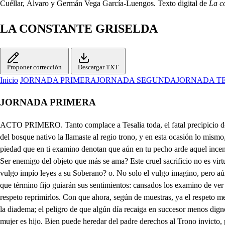
Cuéllar, Álvaro y Germán Vega García-Luengos. Texto digital de
La c
LA CONSTANTE GRISELDA
Proponer corrección
Descargar TXT
Inicio
JORNADA PRIMERA
JORNADA SEGUNDA
JORNADA T
JORNADA PRIMERA
ACTO PRIMERO. Tanto complace a Tesalia toda, el fatal precipicio de una Reina? Gran Señor, debería tu peligro hacerte más cauto: El nombre de Reina, que has producido mal correspondo a Criselda, cuando del bosque nativo la llamaste al regio trono, y en esta ocasión lo mismo, pues la razón, o su estrella la humillan a su principio, volviendo a ser Ciudadana de los prados, y los riscos. Ay, Señor, estas reliquias de piedad que en ti examino denotan que aún en tu pecho arde aquel incendio vivo. No sé negarlo: pasar de un tierno afecto rendido a indiferencia, o desdén, es muy difícil camino. Y como se puede odiar sin razón? Ser enemigo del objeto que más se ama? Este cruel sacrificio no es virtud, no, que es un acto de ingratitud muy indigno. Te justisica bastante todo el Pueblo commovido de Tesalia. Y, y que ha se atreve a imponer el vulgo impío leyes a su Soberano? o. No solo el vulgo imagino, pero aún los Grandes. Los Grandes también son vasallos míos. Sí; más fuertes, poderosos, resueltos, y vengativos. Amenazan tal vez? . Yo no sé a que término fijo guiarán sus sentimientos: cansados los examino de ver la amistad del trono con su infamia poscido de una mujer vil, y oscura. Y porque hasta hoy sumisos callaron? Porque hastá hoy pudo tu respeto reprimirlos. Con que ahora, según de muestras, ya el respeto me han perdido? No gran Señor: tus vasallos te aman leales, y finos, y están prontos a verter su sangre por tu servicio. Solo el celo del honor de la diadema; el peligro de que algún día recaiga en succesor menos digno, desveló sus atenciones. altivo Le falta a ese pueblo suecesor que los gobierne? Everardo es hijo mío. Sí Señor, mas juntamente de humilde mujer es hijo. Bien puede heredar del padre derechos al Trono invicto, pero de la madre siempre conservará oscurecido nacimiento: tu bien sabes la sangre que en tus ministros, y en tus grandes se atesora, y cuanto duro, y eaquivo parece el yugo más suave si le impone brazos indigno. Bien: te comprendo: desean un Rey cruel? yo te afirmo que lo seré a mi pesar. No les basta el sacrificio que de mi primera hija hice al Ídolo mentido de su ambición? qué, pretenden vierta la sangre de un hijo, y que despedace el pecho siempre leal, siempre fino de una tierna esposa? . Nunca Señor, fue en su designio: no pretende la Tesalia examen tan peregrino de tu valor: bástale el repudió prometido de Griselda, por el cual quede esclava del dominio, y al derecho del Real Trono inhábil su propio hijo. Así será: verán presto donde llega de mi altivo corazón la virtud. Mas piense antes el vulgo iniquo no sé haya de arrepentir de ruego tan atrevido. Pero (perdona Señor que furor intempestivo agita, tu heroico pecho? no demostraste benigno dar tu asenso a este repudió? tú, Señor, has elegido la nueva esposa que aguardas. Hoy es el día propicio que debe llegar Oronta; y podrá tardar sucintos instantes: así recives su hermosura? Bien has dicho: vendrá Oronta: la paz solo de ella espera el Reino mío, y la logrará: Criselda condúzcase a aqueste sitio; lleguen los nobles: y todo ese Pueblo reunido presencie el grande acto: hoy quiero dar leyes a mi albedrío, sojuzgar una pasión, y vencerme yo a mí mismo. Voy Señor a ejecutar tus ordenes: ya vecinos al regio salón se advierten los Grandes, y los Ministros. Vendrá Griselda, y el Pueblo prontamente: al cielo rindo gra gracias de que tu razón venz