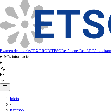
Examen de autorías
TEXORO
BITESO
Resúmenes
Red 3D
Cómo citarn
Más información
ES
Inicio
/
BITESO