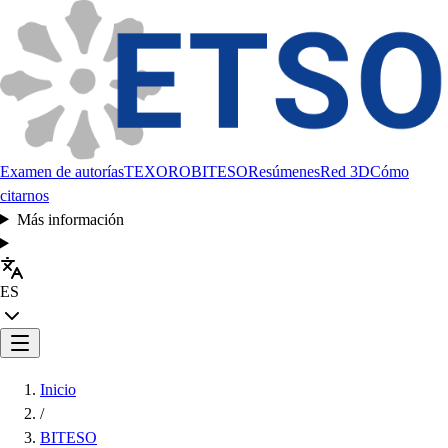
Examen de autorías
TEXORO
BITESO
Resúmenes
Red 3D
Cómo
citarnos
Más información
ES
Inicio
/
BITESO