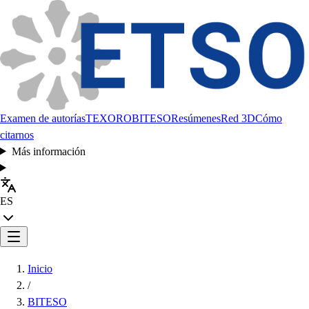
Examen de autorías
TEXORO
BITESO
Resúmenes
Red 3D
Cómo
citarnos
Más información
ES
Inicio
/
BITESO