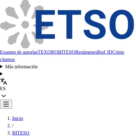
Examen de autorías
TEXORO
BITESO
Resúmenes
Red 3D
Cómo
citarnos
Más información
ES
Inicio
/
BITESO