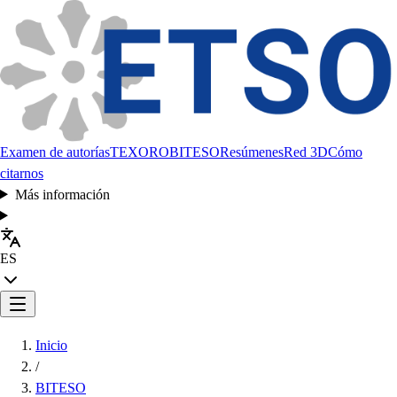
Examen de autorías
TEXORO
BITESO
Resúmenes
Red 3D
Cómo
citarnos
Más información
ES
Inicio
/
BITESO