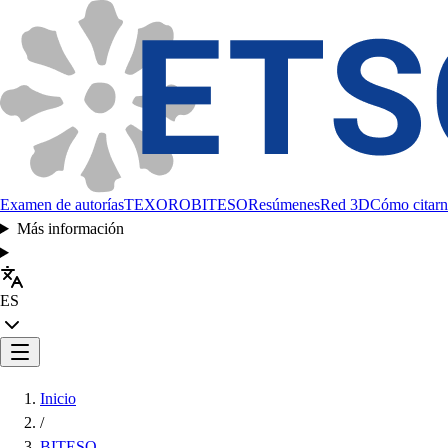
Examen de autorías
TEXORO
BITESO
Resúmenes
Red 3D
Cómo citarn
Más información
ES
Inicio
/
BITESO