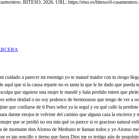
asamentero
. BITESO, 2026. URL: https://etso.es/biteso/el-casamentero.
ERCERA
leve movimiento el alma de un pensamiento disculpado y animoso y es tan grande tu valor que infunde en lo que conquista con un átomo de vista una eternidad de amor qué diréis si os vuestro Yo mujer que os hace olvidar la hermosura singular De esa que el alma os rindió esta sí que diréis vos que parece rayo ardiente si no admiración valiente de los pinceles de Dios porque con tanta destreza le dio perfección igual que la hizo original para copias de belleza trocar con otro pudiera el alma con que nací antes que se olvide en mí aquella impresión primera con discursos racionales me pretendo disuadir y al quererme divertir tropiezo con las señales de aquella estampa que halló hospedaje verdadero en mis ojos saber quiero dónde la vistes entró en aquella guantería pasada del hospital de la corte y liberal con airosa gallardía unos guantes se calzó y mientras yo me quedé a saber quién era fue este necio y la perdió pues mañana es lindo día para volverla a encontrar si vos la sabéis buscar porque desdicha sería que entrando Su Majestad con palio deje de ver mujer de buen parecer la fiesta decís verdad desde Palacio hasta el prado cuidadosos andaremos y quizá la encontraremos nunca ha sido en mi cuidado vuestra voluntad escasa no en vano cuando llegué de Sevilla me apeé por huésped en vuestra casa Si la descubres te doy veinte escudos veinte qué veinte escudos te daré veinte mil Fúcares soy de contado de contado eso es lo que hay que estimar que el prometer y no dar anda ahora muy usado en gente de Argentia etcétera de eso huye en la etcétera se incluye cuanto yo decir podría mal o bien al fin nacieron para valernos Señor plazos de mal pagador parece pues nunca dieron si no es mal y tarde y nunca y el que espera de ellos algo no hay sino morir de Hidalgo y poblar una espelunca de mi señora doña Ana está aquí un paje decí que nunca espere de mí licencia tráele a mi hermana algún recado señor solo a ti te quiere hablar esta es quien puede matar de amores al mismo amor qué hay señor Luis traerte un papel dichoso amante sea el porte este diamante tómole por no ofenderte cierto que es hombre de bien con vuestra licencia leo parece que no deseo vuestros gustos yo también el paje es a lo moderno yo aseguro que festeja con su mucho de guedeja y su poquito de tierno qué ración no respondes será el tinelo el callar empiezas a preguntar pero no para saber a mi señora doña Ana Que porque ella logre el día me iré de Madrid sabia respuesta tan cortesana y por eso se atrevió a escribirle confiada vos de Madrid no es jornada que me está mal cómo no tiene un hermano esta dama tan celoso impertinente que aún del sol no la consiente que vea la ardiente llama y no la deja salir ni a mi hermana visitar estando yo en el lugar y eso me envía a decir porque como yo anteayer la convidé a una ventana para que aquí con mi hermana vea la fiesta a entender me ha dado el inconveniente y yo la quiero obligar con irme a casa y dejar sola a mi hermana excelente fineza de voluntad si al hermano no decís La ida no conseguís El intento así es verdad otras veces me ha prestado una escopeta que tiene voy por ella así conviene quedando asegurado dará licencia a su hermana y ella estimando el favor que la hacéis podrá mejor ver la fiesta en la ventana mucho siento el no poder andar mañana con vos si por ir juntos los dos fuera más