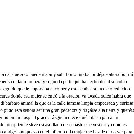
 fácil el ver Lo que tengo de buscar sintiera que me dejéis pero no la conocéis y solo la he de buscar a pedir voy la escopeta yo a rogar a mis desvelos que me dejen yo a los cielos que me liberen de la seta de amantes que andan a oscuras porque vienen a ser pocos los que no parecen locos si escapan de ser figuras no es justo que por dejarme mi padre en tu protección trates con tu condición hermano de atormentarme pedirte licencia yo para ver del rey la entrada no es acción descompasada de mi honor ni el tuyo no pero dime qué dirán los que te vieren doña Ana ver la fiesta con la hermana de un mozo airoso y Galán en su misma casa estoy en reputación tan corta en Madrid que no me importa mirar en ti lo que soy en la corte por mil modos hay el honor puesto en venta mucha ociosidad atenta que compra el saber de todos y el que llega a presumir cuidadoso ha de estorbar que nadie llegue a culpar Lo que él pudiere advertir aun no estando en el lugar don Antonio pareciera menos culpa y no tuviera el pueblo qué murmurar mas dirán no siendo así que tú miras lo que pasa y que él en su mí casa te mira también a ti luego yo buena he de ser por lo que podrán decir culpas puedo yo incurrir en que podamos perder tú el crédito y yo el honor en recato temeroso también puede ser dañoso en la parte del valor y donde no puede haber ninguna culpa es bajeza en que incurre la nobleza en pensar que puede ser no digo yo que de ti no me puedo confiar pero quién puede estorbar Lo que han de pensar de mí don Antonio de Arellano te quiere hablar vete dentro celando está en tu centro vigilantísimo hermano Guárdeos el cielo él os dé don Antonio larga vida a qué es la buena venida tan tarde como yo se que en La Merced que me hacéis puedo vivir confiado siempre Don Juan os enfado y así vengo a que me deis vuestra escopeta prestada que voy mañana a tirar la que salíais llevar le di al marqués de velada pero otra os daré mejor sácame aquella escopeta de la funda de vaqueta en uno y otro favor siempre os extremáis conmigo en cosas de mayor peso os mostraré que profeso el ser verdadero amigo mas cómo decid mañana cuando el rey entra a tomar posesión vais a tirar está mi lealtad tan llana en su grandeza y poder que cuando rey no naciera como a rey le obedeciera y no importa no le ver salía en Inglaterra una fiesta el sacramento con mucho acompañamiento y a un español en tu tierra dijo un inglés no le he visto salir tan acompañado y el español enojado le respondió Jesucristo tiene allá muchos amigos y poco le importaría el salir sin compañía donde no tiene enemigos y así donde todos son en que el rey goce y posea no importa que nadie vea que toma la posesión lindamente habéis dorado la culpa de ir a cazar cuando entra el rey a mostrar que es rey siempre lo ha mostrado llevadla seguramente que es alemán el cañón y la llave de Simón no traéis ningún criado con vos no que yo imagino que me perdió en el camino llévala tú sobornado de un diamante que no haré que queréis más que os dé Dios salud y él vaya con vos hase ido ya se fue qué quería una escopeta para irse a caza mañana luego tendremos ventana notablemente te inquieta cualquiera ocasión festiva en esta vida don Juan unos vienen y otros van cuando mi edad se aperciba a mayores desengaños podrá llorar lo que no ignora mi juventud pero ahora d