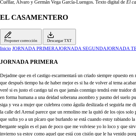
Cuéllar, Álvaro y Germán Vega García-Luengos. Texto digital de
El c
EL CASAMENTERO
Proponer corrección
Descargar TXT
Inicio
JORNADA PRIMERA
JORNADA SEGUNDA
JORNADA T
JORNADA PRIMERA
Dejadme que en el castigo escarmentará un criado siempre opuesto en mi cuidado a parecer mi enemigo yo te mataré traidor con tu riesgo llega a dar que solo puede matar y salir horro un doctor déjale ahora por mí que después tiempo ha de haber mejor es si ha de volver al tema acabarle aquí que si la causa reparte no es tanta la que le he dado que pueda tener su enfado primera y segunda parte qué ha hecho decid su culpa veré si es justo el castigo tal es que jamás conmigo tendrá este traidor disculpa que siguiese una mujer le mandé y hala perdido miren que pleito seguido que le importaba el comer y eso sentís era un cielo reducido en forma humana a una deidad soberana asombro y pasmo del suelo pues señor deidad o no soy podenco de hermosuras que tengo de ver a oscuras donde esa mujer se entró a la oración ya tocada quién habrá que siga y vea a mujer que culebrea como águila deslizada el seguirla me dijiste que confiarse de ti Pues señor ya la seguí y en qué calle la perdiste di bárbaro animal la que es la calle famosa limpia empedrada y curiosa la calle del Arenal parece que un remolino me la quitó de los ojos solo para darme enojos te volviste del camino que alguna casa la encierra y no pudo esta señora ser una gran pecadora y tragársela la tierra y queréis que sufra yo a un pícaro que burlando se está cuando estoy rabiando la mujer que se perdió no era mía qué os parece si es gracioso natural enfermo en un hospital gracejará Qué merece quién da su pan a un bergante según es el pan de poco que me volviese yo lo loco y que sirva de montante don Alonso de Medrano te llaman todos y yo Alonso medra no quien le sirve escaso llano desechaste este vestido y como es invierno ya estoy como aquel que está con cisión que le ha venido porque es tan sencillo y tierno que fuera Dios me es testigo aún de poquísimo abrigo para puesto en el infierno o la mujer me has de dar o ver para qué has nacido Para servirte que ha sido nacer para no medrar mañana que es fiesta ha de ir a misa y podrás hacer diligencia para ver si la puedes descubrir que como tú diligente Lo procures la hallarás sí porque en Madrid no hay más que una iglesia solamente en la calle la perdiste del Arenal señor pues búscala alrededor de ese barrio bien dijiste pero no cosa que importe de ti quisiera entender lo contrario por saber porque hay mujer en la corte que con nieve y torbellinos del invierno cada día viviendo en la Morería va a misa a los Capuchinos mal tu argumento acomodas no hay regla sin excepción Aquí no que inclinación de andariegas tienen todas diera por volver a ver esta mujer mil escudos pues yo les diera mil nudos si la hallara hará perder la paciencia a un santo estoy con los amantes muy mal ah calle del Arenal Dios te lo perdone si hoy ración en casa te dan darán lo que no me han dado en un mes que se ha pasado En decir que la darán calla Gonzalo J si haré ahora que he descansado qué tanto os ha enamorado aquella mujer no sé que pueda humana belleza imprimir tan fácilmente en un corazón valiente tan flaca naturaleza no suele un rayo pasar y con el aire encendido dejando desposeído un espíritu abrasar pues así me sucedió el rayo de su hermosura por mi voluntad segura paso ardiente y me abrasó en dos ojos parecía que se formaba una esfera emulación verdadera de la clara luz del día era de su cuerpo airoso el más 