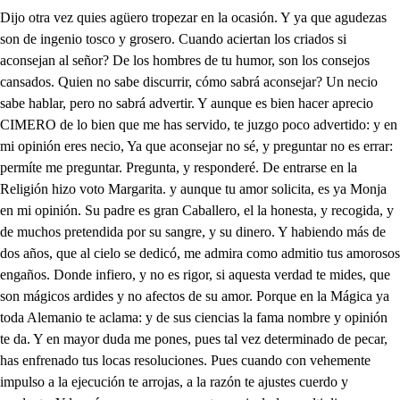
Dijo otra vez quies agüero tropezar en la ocasión. Y ya que agudezas son de ingenio tosco y grosero. Cuando aciertan los criados si aconsejan al señor? De los hombres de tu humor, son los consejos cansados. Quien no sabe discurrir, cómo sabrá aconsejar? Un necio sabe hablar, pero no sabrá advertir. Y aunque es bien hacer aprecio CIMERO de lo bien que me has servido, te juzgo poco advertido: y en mi opinión eres necio, Ya que aconsejar no sé, y preguntar no es errar: permíte me preguntar. Pregunta, y responderé. De entrarse en la Religión hizo voto Margarita. y aunque tu amor solicita, es ya Monja en mi opinión. Su padre es gran Caballero, el la honesta, y recogida, y de muchos pretendida por su sangre, y su dinero. Y habiendo más de dos años, que al cielo se dedicó, me admira como admitio tus amorosos engaños. Donde infiero, y no es rigor, si aquesta verdad te mides, que son mágicos ardides y no afectos de su amor. Porque en la Mágica ya toda Alemanio te aclama: y de sus ciencias la fama nombre y opinión te da. Y en mayor duda me pones, pues tal vez determinado de pecar, has enfrenado tus locas resoluciones. Pues cuando con vehemente impulso a la ejecución te arrojas, a la razón te ajustes cuerdo y prudente. Y lo más con que me espanto y mis dudas multiplicas ver, que devoto, te aplicas de Jesús al nombre santo. Con qué haces no son locuras si me permites que hable contraposición notable a tus muchas travesuras. Quién neciamente pregunta, necia respuesta merece, mas por divertir el tiempo procuro satisfacerte. Con claro ingenio Platón nos exhorta, y nos advierte; quel fin del bien, es vivir con la verdad, y que puede El que la sigue, alcanzar, cuando sus pasiones vence, conocimiento de Dios; de cuya razón se infiere, que solo quien le ama, es sabio, discreto, y prudente: y que es bruto irracional quien no llega a conocerle. Muchos gozan lo que aman, sibien es razón contemples. la miseria del pecado, y la pasión del deleite. Pues apenas se ejecuta, cuando miserablemente se sujetan al castigo, o en los daños se divierten. Solo es bienaventurado, dice David, el que quiere ser Filósofo, y ser sabio, si amar a su Dios pretende. Si esto es así, y militamos santas y divinas leyes, que en el dichoso Baptismo se admiten, y se defienden. Porque ha de ser bruto el hombre y pecar balbaramente, si la natura y razón le mitiga, y le detiene? Estás satisfecho? . Digo, que otras dudas se me ofrecen no en lo que me has advertido. Pues de qué es la duda? . Ad- tú dices que amar a Dios (vierte y es justo que lo confiese, es la mayor ciencia. . Sí! Pues como así te resuelves de entrar esta noche en casa de Margarita, y previenes hierros, que impresos en cera quebrantan los aranceles de la buena uibanidad: sin esto, es bien que te acuerdes que alzaste un día figura a este suceso, y siempre le hallaste dificultoso a tu deseo. . No inquietes mi gusto, yo estoy queriendo a Margarita de suerte, que ni los contrarios Astros, ni los temores me vencen, dificultades me obligan, ni rigores me detienen. Un siglo la he conquistado: y puesto que se resuelve a ser mi esposa, he de entrar esta noche en su retrete. Llevas con eso en el pecho tu lamínica pendiente? Cansado estás, importuno. Esta es la casa; bien puedes entrar, porque yo entretanto que a este mismo puesto vuelves dormité como un Cacique, temblando como un hereje. Jesús sea conmigo. . Bueno, hipócrita me pareces; entras a pecar, y invocas al mismo señor qué ofendes? La llave a la puerta aplico. Yo dormire hasta las trece, en ventura si me quitan la capa algunos pobretes. Turbada llega la mano a la ejecución valiente: flaqueza no, aliento ha sido; divino Jesus valedme. ir, Qué ilusión es la que he visto! que divino rayo es este, que hasta el corazón penetra la flama con que se enciende? Quién se arroja en los peligros que muera en ellos merece: ofendido tengo al cielo, mayor mal el alma teme. Retirarme es sabio acuerdo, ya que la entrada defiende deidad, que globos fulmina antes que al mundo naciese. Guillermo? . Señor, abriste? Pues seguramente puedes, (de. entrar. . Vamos, ques muy tar Déjame pues, no me inquie tes. Adiós Margarita hermosa. Y no me culpes, si vieres pagar tu amor con olvido, tus firmezas con desdenes. qué siempre he de perder? qué insausta estrella me sigue, y atropella; y en todas ocasiones parece que sujeta mis acciones; Ah, mal haya el primero infame autor de aque ste vicio fiero. Mil escudos perdy, yes de manera que hasta el alma perdiera, si en suerte tan avara hubiera un hombre allí que la jugara: aunque la considero tan rematada, como mi dinero; dilataré en pedazos por el viento; el villano instrumento, anotación de agravios, descrédito de nobles, y de sabios, Pero ques lo que advierto! (tan muerto durmiendo está aquí un hombre, o es como a estas horas se ha que dado a de Lupercio la puerta? bierta Entra Enrique, ya tardas: dime mi bien, que esperas, o que aguar- Entra, y en dulces lazos das? hará cadena amor denios brazos. Paetonseré de aque ste carro de oro ni agravios temo, ni pasiones llo- 1o. Jacobseré fingido, con piel de engaño, y de traición ves en buena ocasión llego, tido: esta ventura sola me dio el juego. ros Bueno está por mi vida, Caballe envainen los aceros, ques propio de cuitados mostrarse con pobretes, alentados; la capa, verdad trato, to. le sirvió de gualdrapa a Maurega Toda la casa alborotada he visto; cómo el pesar resisto! Mi suerte ha sido corta; (porta. buena ocasión perdy, pero no im Inesme está aguardando, parece que a la puerta van llegando. Qué voces? qué alboroto? qué ruido es este? Estoy perdido. Válgame Dios! la puerta por conde Enrique entró, se que dó abier ta. Quién está aquí? quién eres? Guillermo soy, señora, no te alteres Tu amo dónd está? . que dlo que pasa? Por el preguntas? pues no entro en y yo quedé dormido su casa, De mipadre Guillermo fue setido al instante say yo casi muerta, echando el golpe a la segunda puer con varonil aliento, ta, el valor iguale al atrevimiento, con que así mis temores huyeron de mi padre los rigores. Qué pretendes con eso? Enrique fue la causa de este exceso. Y puesto que lo ha sido, y ha de ser, como sabes, mi marido irme a su casa quiero, ques amante discreto, y Caballero, Mi padre, si resuelto y enojado, mas cuerdo y reportado, dejará lo violento, enviendo de los dos el casamiento, que respondes? . que vamos, (mos. que es el peligro mucho, si aguarda Las dos son, y no ha venido, Roberto, si le detiene, otro amor, lo que previene un engaño consentido. Hoy hace justos dos años que a las esperanzas mías, después de largas porfías dio amor principio a mis da- Mucho en efecto se tarda(ños. con mil pensamientos lucho, mas siempre se tarda mucho, si tiene amor quien aguarda. Que como es el amor fuego y viva aceleración, le inquieta la dilación, y crece el desasosiego. Y saco de su rigor, experimentando el daño, que cada instante es un año en los imperios de amor. Enrique mi hermano está con Margárita, y es cierto que si se tarda Roberto, esta ocasión perderá. Con católicos discursos, varias imaginaciones, ya con logrados deseos, ya con miedos y temores. Sin dar materia al acuerdo, ni estabilidad, conforme aquestos nuevos cuidados, ni a mis determinaciones. Al modo que fluctuando se ve la barquilla pobre, opuesta a las fuertes olas de los cristales veloces. Que tal vez garza del mar llega a los celestes orbes: y tal, Cometa del viento montañas de vidro rompe. Así yo, sin discurrir de otro espíritu llevado, he andado toda la noche. Sin que la razón Piloto de borrascas interiores pudiese llegar al puerto de sabias resoluciones. Voto hizo Margarita de ser Monía, y cuando rompe la fe que propuso al cielo, no permite que se logre su amor, Domingo lo inpide sin duda, que de su Orden prometió tomar el velo? En la calle he visto un hombre si es Roberte hablarle quiero Parece que en los balcones ay gente, será mi hermana. Todo amor es confusiones: un hombre llega al balcón. (nes Sois vos mi bien? . que traicio son estás? ah ingratahermana bien a tu honor correspondes. Sois Roberto? . llegar quien Tus locas resoluciones, (ro. darán materia al castigo, y ocasión a mis rigores. Y con tu muerte a mi honor, honrosas satisfacciones: fingiré que soy Roberto, puesto que no me conoce. Cómo habéis tardado tanto? mal pagáis obligaciones. Yo confieso Ines hermosa, la deuda en que amor me pone: Llagaré a reconocerle, que mis celosas pasiones Griego caballo se fingen, Troyanas murallas rompen. la atención del alma innoble, . Yo voy a abrirte la puerta. Aquí no sirven las voces, que en pleito de honor es bien remitirlo a otras acciones. Guillermo que te parece? llegaré más, no te acortes, Enrique soy, ya que has visto esta acción tan fea y torpo, (da Mi hermana a Roberto aguar que aunque es, como sabes noble, a su mucha calidad sus delitos antepone. Pero, si costante, y firme por dueño a Roberto escoge: fuego seré, que la tierra para incendio, suyo aborte. Seré Rayó que la abrase ciego, furor, que la asombre; centella que la desaga, lazo cruel, que la ahogue. Muralla, seré a sus ruegos, a sus quejas seré monte, roca incontrastable y firme, serpiente que la congoje. Si luego no determina, si al instante no propone si no se resuelve al punto, si al momento no dispone, retirarse en un Convento. Entra mi bie, entra amores. Entrare a darte la muerte. Qué notables confusiones? Determinado va Enrique; yo quiero entrar, porque estor- sus locos atrevimientos, ve y villanas sinrazones. Abierta dejó la puerta, a mi intento corresponde, que a no la dejar mis brazos puertas y murallas rompen: Enria desatada soy en mis determinaciones, todo soy temeridades, todo soy admiraciones. El rayo soy de Suenia escándalo de los orbes, conspiración de crueldades, y el portento de los hombres. Enrique, hermano, señor. No te turbes, oye, espera, y el castigo considera, mientras enfreno el rigor, ques la venganza mayor. Si me has visto reportado en delito averiguado, dará pausas el tormento, porque exceda a lo violento el castigo dilatado