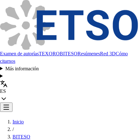
Examen de autorías
TEXORO
BITESO
Resúmenes
Red 3D
Cómo
citarnos
Más información
ES
Inicio
/
BITESO