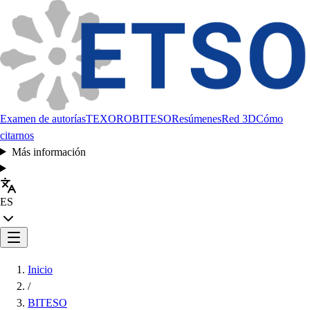
Examen de autorías
TEXORO
BITESO
Resúmenes
Red 3D
Cómo
citarnos
Más información
ES
Inicio
/
BITESO