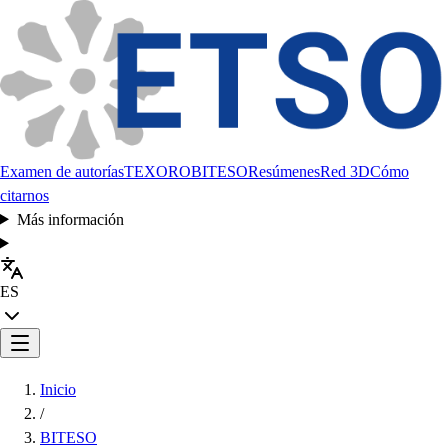
Examen de autorías
TEXORO
BITESO
Resúmenes
Red 3D
Cómo
citarnos
Más información
ES
Inicio
/
BITESO