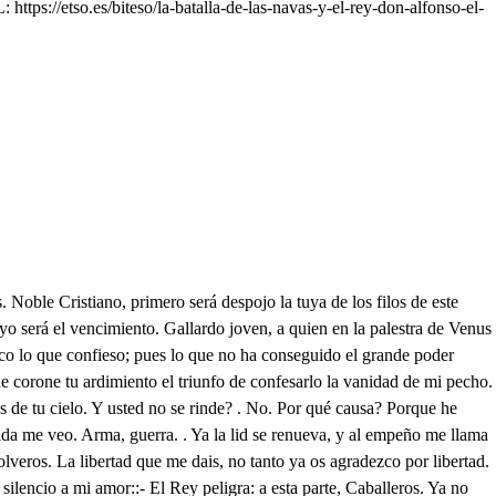
ttps://etso.es/biteso/la-batalla-de-las-navas-y-el-rey-don-alfonso-el-
s, y prudentes, hallándose sin fuerzas suficientes, llamaron en su ayuda al absoluto Abenyuces, por nombre Macemuto, gran Miramámolín de nuestras gentes, que es lo mismo, que Rey de los vivientes, y según el Arabigo interpreta, Rey de la Religión de nuestra seta; esto es, en quien se adora venerado el dominio político y sagrado. Ser pública la causa, y una misma la afrenta contra toda la Morisma, fue el preciso pretexto de llamarle, y por atraerle y obligarle, mi retrato enviaron y ofrecieron mi mano en premio, porque conocieron, que era medio eficaz: llegó a su vista la imagen, y al instante mismo alista más Naciones, que el África produjo, y pasando el Estrecho las condujo en una Armada, que ocupando el viento, y oprimiendo del mar el elemento, toda la tierra en ella parecía, al mirarla de lejos, se movía; pero al llegar se vio, que dentro encierra aún más que contener pudo la tierra. Desembarcó del Betis en la orilla, en la Ciudad de Alcides en Sevilla, que es antiguo del Orbe Emporio ufano, blasón heroico del poder Romano, desde donde me envió cien Dromedales cargados todos de opulencias Reales, y con ellos también su pensamiento, cifrado en tributarme rendimiento. Agradecida sí, mas no obligada, di respuesta cortés a su embajada: encendiose su llama con mi hielo, y fue a mi acercando su desvelo: a Córdoba pasó, de allí a Baeza, desde donde a temer Castilla empieza la runa, a que vecina se apercibe; mas como en tu Real pecho siempre vive generoso el valor como en su centro, con tus gentes le sales al encuentro: fortificar a Alarcos ya pretendes, porque con esto el paso le defiendes: él tus intentos frustra, y porque se halla ventajoso presenta la batalla: tú, aunque con poco número de gente, con espíritu y ánimo impaciente, el darla no rehusas: sueña en bronces la seña de embestir mi aliento entonces, llamado de los ecos, que derrama tanta trompa marcial, mi afecto llama; mal dije, pues curioso mi deseo me sacó del retiro, por si veo al que pretende conquistarme esposo; porque siendo, como es tan poderoso, no puedo persuadirme acá en mi idea, que tan galán como le pintan sea; y no lo siendo, es muy terrible empeño admitirle sin gusto por mi dueño. A este fin yo y Jarifa, disfrazadas bajamos por aquestas emboscadas con nuestra gente, al tiempo que venían unos Moros, que ciegos casi huían (en sus Caballos de otros Caballeros, que el presente acaudilla) tan ligeros, que a no impedir su curso ramas tantas, los fugitivos fueran a sus plantas despojo cierto; pero en fin huyeron, y en el alcance con nosotras dieron. Procuró nuestra gente, pero en vano, defendernos del noble Castellano; mas viendo que su brío los acosa (oh infame acción! oh suerte rigurosa!) a la fuga su miedo se acelera, dejándome en el Campo prisionera. Este es mi origen, este mi progreso, este de mi crianza es el suceso, esta de mi prisión la dura suerte; mas no siendo mi dicha, si se advierte que por ella, señor he conseguido ver un Monarca, que es tan aplaudido, que por más que la fama lo pública, tanto como es la fama no se explica, hallando en esos pies seguro puerto la nave de mi error y de mi acierto. La fortuna en sus acasos siemp