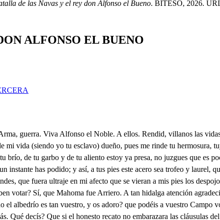
talla de las Navas y el rey don Alfonso el Bueno
. BITESO, 2026. URL: h
 DON ALFONSO EL BUENO
ERCERA
 solo y resuelto, hallé esa hermosa Dama; y según su porte veo, aunque gano la victoria tan ventajoso y soberbio el Moro, perderá en ella aún más que vale su Reino. Mucho debo a la fortuna, . pues he salido del riesgo de tener que agradecer lo que no puedo deberos. Zoraida soy, Castellano Monarca, que tus pies Regios, como si fueras mi Rey, gustosa y rendida beso. . Alzad del suelo. Al mirarle se suspende mi respeto. Qué graciosa que es la Mora! no vi rostro más perfecto; su hermosura a la memoria me trae el fatal suceso de una hija que perdí recién nacida. Qué nuevo p. impulso al ver este anciano arrastra mi propio afecto! Arma, guerra. Cuál se zurran. El Moro va ya siguiendo la victoria, gran señor, retiraos, que pretendo defender aqueste paso. Supuesto que es vano intento, estando sin gente ya, hacerle cara, yo quiero vuestro consejo seguir. Aqueste es seguro puesto, en él os podéis quedar. Arma, guerra. Ya mi esfuerzo os defiende, Castellanos. Como a liebres van los perros siguiendo nuestros Cristianos. Todo el Ejército entero por aquella parte va siguiendo su fuga. . El Cielo, sin duda, por mis delitos permite aquestos sucesos. Ya no se alcanzan a ver. Pues ya distantes nos vemos del enemigo, entre tanto, que con la gente Don Diego llega, decidme, Zoraida, quién sois porque el tratamiento conforme a vuestra persona se os ha de hacer en mi Reino. Ya que Alá soberano lo dispuso, y el decirte quien soy (oh Rey) no excuso; oye, señor verás que al informarte tienen los míos en tus acasos parte: y puesto, que al decirlos brevemente, es preciso referirlos, dejando los blasones excelentes, que ilustraron mis claros ascendientes, cuyo regió explendor y estirpe alta, tantas Diademas con su sangre esmalta, pues del gran Mahomad, que aún hoy difunto es de la fama su valor trasunto, soy hija, de aquel Rey, cuyas hazañas temblar hicieron todas las montañas, que hay en España desde el Calpe Hibleo, hasta el pálido Monte Pirineo. Póstumo aborto destinó la suerte que fuese, pues naci dando la muerte a quien debí la vida, que el aliento sufocó de mi madre el sentimiento de perder a su esposo, con que oriente fue para mí su rígido occidente, dejándome en tan grande desventura humo, que resultó de su hermosura, expuesta al desamparo y contingencia de la suma o la sabia Providencia; pues Abdalla, un pariente y amigo de mi padre confidente, según él muchas veces me revela, tomó con tal cariño mi tutela, que a decirte me atrevo, que no dándome el ser, aún más le debo. Criome en el retiro de esta sierra, que con tanto peñasco el paso cierra a un Alcázar, que oculta entre los broncos laberintos de ramas y de troncos. Crecí, y cuantos me vieron, todos por común voto en mi aplaudieron aquella perfección, que desvanece solo por parecer que bien parece. Creció la fama, y con clarines de oro convocó en mi alabanza cuanto Moro Príncipe reconoce el Africano y el Andaluz dominio soberano. Esto supuesto como fundamento, sabe también, que cuando aquel violento estrago padeció la Andalucia, cuando tus armas noble conducía, llenando de pavor espanto y miedo, aquel Marte Arzóbispo de Toledo, Don Martín Lopez digo, cuya gloria eterna siempre vive en la memoria; así que la común tragedia vieron los nuestros, y su afrenta conocieron, todos con el dolor se avergonzaron, y con el sentimiento provocaron la airada rabia, que con nueva furia a vengar les llamaba tanta injuria. Consultaron las arma