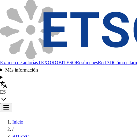
Examen de autorías
TEXORO
BITESO
Resúmenes
Red 3D
Cómo citarn
Más información
ES
Inicio
/
BITESO