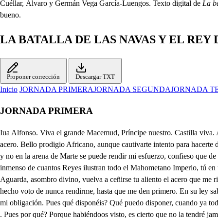
Cuéllar, Álvaro y Germán Vega García-Luengos. Texto digital de
La ba
bueno.
LA BATALLA DE LAS NAVAS Y EL REY
Proponer corrección
Descargar TXT
Inicio
JORNADA PRIMERA
JORNADA SEGUNDA
JORNADA T
JORNADA PRIMERA
Iua Alfonso. Viva el grande Macemud, Príncipe nuestro. Castilla viva. Arma, guerra. Viva Alfonso el Noble. A ellos. Rendid, villanos las vidas. Noble Cristiano, primero será despojo la tuya de los filos de este acero. Bello prodigio Africano, aunque cautivarte intento para hacerte de mi vida (siendo yo tu esclavo) dueño, pues me rinde tu hermosura, tuyo será el vencimiento. Gallardo joven, a quien en la palestra de Venus y no en la arena de Marte se puede rendir mi esfuerzo, confieso que de tu brío, de tu garbo y de tu aliento estoy ya presa, no juzgues que es poco lo que confieso; pues lo que no ha conseguido el grande poder inmenso de cuantos Reyes ilustran todo el Mahometano Imperio, tú en un instante has podido; y así, a tus pies este acero sea trofeo y laurel, que corone tu ardimiento el triunfo de confesarlo la vanidad de mi pecho. Aguarda, asombro divino, vuelva a ceñirse tu aliento el acero que me rindes, que fuera ultraje en mi afecto que se vieran a mis pies los despojos de tu cielo. Y usted no se rinde? . No. Por qué causa? Porque he hecho voto de nunca rendirme, hasta que me den primero. En su ley saben votar? Sí, que Mahoma fue Arriero. A tan hidalga atención agradecida me veo. Arma, guerra. . Ya la lid se renueva, y al empeño me llama mi obligación. Pues qué disponéis? Qué puedo disponer, cuando ya todo el albedrío es tan vuestro, y os adoro? que podéis a vuestro Campo volveros. La libertad que me dais, no tanto ya os agradezco por libertad. . Pues por qué? Porque habiéndoos visto, es cierto que no la tendré jamás. Qué decís? Que si el honesto recato no embarazara las cláusulas del silencio a mi amor::- El Rey peligra: a esta parte, Caballeros. Ya no puedo detenerme, vete, vete, que primero es el ey Qué en fin te vas? Es preciso. . Qué te pierdo? Ese es mi dolor. . ̱. Qué pena! Mas el Rey es lo primero: adiós. Vuestra Majestad se retire, que es exceso (estando herido) arriesgar en su vida la del Reino. No me detengáis, amigos, que esta púrpura que vierto, esta sangre que derramo, enciende en glorias el pecho: al caer precipitado un Moro entre otros, que muertos, destrozados y abatidos deja mi invencible acero, su lanza encontró en mi brazo, y mi propio movimiento causo esta superncial herida; atadme al momento esta banda, y no impidáis que vuelva a la lid mi esfuerzo. Será en vano, porque el Moro la victoria va siguiendo, y todo tu Campo roto, lleno de estragos sangrientos, queda cubierto de heroicos Castellanos. . Pues con ellos he de morir. . Eso es aventurar todo el Reino: retírese vuestra Alteza, las reliquias recogiendo del Campo, y fortalecido estorbe el daño postreto, cerrando el paso a Castilla, que esto importa. Pues Don Diego Lopez de Haro, ya será para eterno monumento de los venideros siglos, padrón inmortal del tiempo, esta batalla de Alarcos, en que nuestro noble esfuerzo Salio vencido. dio este triunfo al Sarraceno, pues con Raquel una Hebrea, ofende tu amor al Cielo. Oh fiero dolor! mas qué me entristece, cuando tengo a Raquel, que es la victoria más grande de mis afectos? Pero Albar Nuñez de Lara, quién está con vos? Ya, Cielos, libertad no puedo darla. A los primeros reencuentros de la batalla, intentando quitar al contrario un puesto, después de haberle rompido un Batallón con ligero galope, vi, que unos Moros fuga de mi hacer quisieron: seguilos, pero fue en vano, porque todos se escondieron en una emboscada, donde entrando