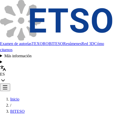
Examen de autorías
TEXORO
BITESO
Resúmenes
Red 3D
Cómo
citarnos
Más información
ES
Inicio
/
BITESO