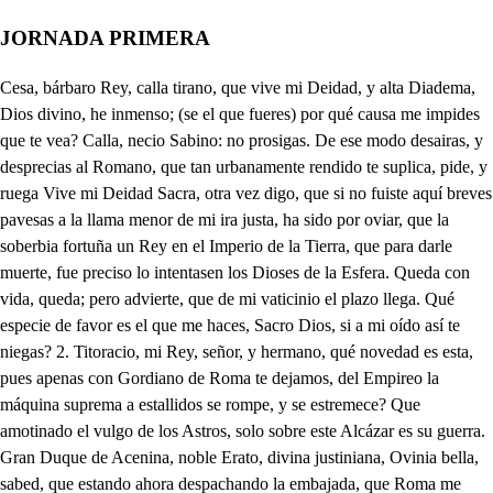
JORNADA PRIMERA
Cesa, bárbaro Rey, calla tirano, que vive mi Deidad, y alta Diadema, Dios divino, he inmenso; (se el que fueres) por qué causa me impides que te vea? Calla, necio Sabino: no prosigas. De ese modo desairas, y desprecias al Romano, que tan urbanamente rendido te suplica, pide, y ruega Vive mi Deidad Sacra, otra vez digo, que si no fuiste aquí breves pavesas a la llama menor de mi ira justa, ha sido por oviar, que la soberbia fortuña un Rey en el Imperio de la Tierra, que para darle muerte, fue preciso lo intentasen los Dioses de la Esfera. Queda con vida, queda; pero advierte, que de mi vaticinio el plazo llega. Qué especie de favor es el que me haces, Sacro Dios, si a mi oído así te niegas? 2. Titoracio, mi Rey, señor, y hermano, qué novedad es esta, pues apenas con Gordiano de Roma te dejamos, del Empireo la máquina suprema a estallidos se rompe, y se estremece? Que amotinado el vulgo de los Astros, solo sobre este Alcázar es su guerra. Gran Duque de Acenina, noble Erato, divina justiniana, Ovinia bella, sabed, que estando ahora despachando la embajada, que Roma me presenta con Gordiano, los Dioses se alteraron, aplaudiendo, sin duda, mi respuesta. Por saber hoy la causa, he de seguirte: ay Justiniana bella! Bien se deja ver, cuan grande es mi amor en tu holocausto, cuando unas confusiones tan tremendas de tu belleza, aún no me han separado, Y el Tiber, batallando entre sus peñas, en torres cristalinas se remonta a luchar con el Polo, y las Estrellas. . Príncipe de Sabinia, invicto Tacio, qué confusión en tu Palacio es esta? porque están mis sentidos en ti misma. . Aún más que tú, hay Gordiano! a sentir llego la respuesta, que a Rómulo le llevas, infeliz embajada fue la tuya; antes yo, hubiera muerto, que tal viera. . O que envidia que tengo, al ver cuan fino Erato a justiniana la venera! . Qué congoja igualará a mi congoja, a no ver, que los Dioses, en defensa de Rómulo, y de mis, se han irritado contra el necio Sabino, Cual qué atruena! A seor Embajador, a seor Gordiano; como en mitad de Invierno el Cielo truena? Disteis ya la embajada? Qué es aquesto? Cesa Libelo: ay Cielos! Cesa, cesa, que he de hacerte un estracto de mis males. Pues yo ofrezco escucharte, ea empieza. Gordiano, Varón de Umbría soy, donde venturas tantas logré de los altos Dioses, que ellas mismas me anunciaba que para ser desdichado, siendo dichoso empezaba. Tan feliz, en fin, viví, que no habiendo quien turbara mi suave tranquilidad, disfruté edades bien largas Pues yo ofrezco escucharte, ea empieza. tanta quietud, que el valor ya se corría, y ajaba. Cansado, pues, de tal ocio, pretendí apurar las causas naturales, penetrar y las más profundas, y sabias Ciencias, partí a Alejandria a inquirirlas, y estudiarlas. Volví a Ombría de allí a breves años, (nunca yo tornara) a tiempo, que por la muerte de Roma, (Mujer tan sabia, tan varonil, y valiente, que llegó a emprender ufana, facción, que solo al mayor Legislador fuera dada) pues fundó aquesa Ciudad en las anchurosas faldas de los eminentes siete Babilonia, que el ser esta Montes, que el gran Tiber baña, y la dio su mismo nombre, por memoria de su hazaña: y en los postrimeros lances de su heroica vida, aclama por Dueño árbitro absoluto de su nueva Isla Romana, a Rómulo; ese famoso Campeón, hijo de la Sacra Pues yo ofrezco escucharte, ea empieza. belica Deidad de Marte, quien al instante se trata jurar Rey de aquese Pueblo; y al advertir, que a sus altas proezas venía estrecho, grande ambición; pero hidalga) todo el ámbito del Orbe dio muestras, de que intentaba dilatarle; pues en tiempo (empresa bien celebrada!) de seis meses, ensanchó a Roma, desde la playa del Tiber, hasta la cumbre de la celebre Montaña del Palatino, quedando desde hoy tan asimilada a la que en Siria fundó Semíramís, que no se halla más difetencia entre Roma, y entre la siempre turbada Babilonia, que el ser esta antes, que Roma fundada, Bien su confusión lo dice; pues con ser tan elevada A2 a los Astros la granmente de Rómulo, precisada se miró hoy a valerse de ajena dirección, para su heroica población nueva, pues ya perplejo brindaba con su lado, y su dominio, a cuantos nobles en armas, y letras expertos fuesen. Yo entonces, como anhelaba por calar los movimientos, y operaciones, que usaba en su fundación, dispuse profesar, por esta causa, con Rómulo la amistad, que firme mi pecho guarda. Viendo, en fin, Rómulo a Roma de Varones inundada, y viendo también, que Roma en sus principios labraba sus fines, y sus exequias, por la tan sensible falta de mujeres, resolvió prudente, solicitarlas en las Ciudades vecinas. Despachó tres Embajadas, muy atentas, y corteses; la una, al Duque de Toscana; con Salinator; la otra, con Cameratio, a la alta Ciudad de Espeleto; y yo a Sabinia. (ay, justiniana!) Seis días ha, que llegué a esta Ciudad, y las gradas de este Palacio pisé; y porque Tacio se hallaba ocupado, y divertido, fue fuerza se dilatara mi Embajada, hasta este día: pero aún antes, que dejara aquel día estos Salones, vi a la hermosa justiniana, Beldad, aún más que Divina, del Rey Titoracio hermana; y al mirarla, tan turbado quedé, (ay Cielo!) que juzgaba. que era el Soberano Templo de Venus, el que ocupaba: pues la rodilla en la tierra puse, y la vista inclinada a su hermosura, de modo la creía, y contemplaba Venus, que cruzando entonces por el retrete una Dama suya, con un braserito de oro, lleno de ascuas, saqué muy breve del pecho una inapreciable caja, la que de fragrante aroma una porción encerraba: y viendo que Cintra (así aquesta Dama se llama) se iba, sin hacer reparo en mí, la dije así: Magna Sacerdotisa, decidme: en qué mi devoción falta hoy al Rito, y a la Ley de este Templo, que te apartas, y huyes de mí, sin querer ver la ofrenda, ni acetarla? Llega, así te guarde Apolo, (proseguí) que con el alma te lo ruego, admite esta víctima mía; palabras tales moverla puditron, a que a mi voz se acercara, y entonces vertí en el fuego el olorifico ámbar, que en diluvios de perfumes, condensó toda esa estancia; y ella, al mirar tal acción, a risa se provocaba mas yo irritado, y severo, la dije: Mi pecho extraña mucho, la descompostura, e irreverencia; que halla en vos, pues al Simulacro, Altar, y obsequiadas Arás, la espalda volvéis; y admito, que quien ayer procuraba la devoción, y el fervor en los humanos, hoy haga sacrílegamente, que esta Ley quede violada. Raro frenesí, por cierto, Caballero, os avasalla! Nunca vi loco de más exquisita extrabagancia, respondiome, y me dejó; y al golpe de burla tanta, volví de improviso en mí: que si es el ruido aldabada, que despierta a el que en el sueño fluctua, cuando la magía de su deseo le finge glorias, y fortunas vagas: Para despertarme, qué: más ruido necesitaba, que la injuria con que Cintia al despedirse me habla? Vuelto, en fin, de este accidente, discurría, imaginaba (aunque en vano) en minorar su curso a la Tona, para volver el siguiente día a esta Esfera Soberana, donde siempre estaba fijo, apenas volvía el Alba. Hoy llego el caso, que el Rey Tacio, saber deseaba de mi Embajada el resumen; y entré a su Retrete a darla. Saludole en nombre de las Deidades Sacrosantas, y de Rómulo, mi Amigo, cuando aún antes que acabara yo de expresar el proyecto de mi atenta, y cortesana congruencia, su sitial dejo, diciendo en voz alta: A ese Idumeo; a ese hijo (ta expurio, nacido de aquella inna- sacrílega, le decid, que yo no doy mis Vasallas para esposas de los viles vándidos, que le acompañan. No bien había formado tan afrentosas palabras, cuando en la espada la mano puse, de cólera, y rabia; para embestirlo, y matarlo; y sin duda lo lograra, si no se hubiera interpuesto entre su vida, y mi saña toda la Deidad de jove; pues extremeció ese Mapa zafírico de los Astros, y colérico amenaza con sus rayos al Sabino, poniendo al Empireo en arma ruidosa, (como ya oístes ahora, cuando la causa me preguntastes) por darle a entender lo injusta, y mala, que había sido su respuesta; pues el Cielo se inquietaba. Tú dirás; (ay de mí triste!) que si se irritó mi saña contra Tacio, fue por ver, que a Rómulo le injuriaba, y a mí también. (ay Libelo. Si esto imaginas, te engañas; que mi furor nace solo (a quí el aliento me falta!) de haberme obligado Tacio, a que de Sabinia salga ahora al punto, para nunca jamás volver a pisarla perdiendo de aquesta suerte (nus la Beldad más Soberana que vio el Mundo: y pues que Ve ha dispuesto, (ay justiviana!) que yo te pierda, (qué ahogo! de ella he de tomar venganza vive el Cielo! podrá poco mi estudio, cuando no valga para destruir, y dar su Doctrina, y Ley por falsa. No he de cesar, hasta ver sus Templos, y sus Estatuas, profanados, y resueltos en humo, en polvo, y en nada, para que los Orbes digan, que aún las Deidades Sagradas ofendidas de Gordiano fueron hoy, y no vengadas. . No he visto en mi vida hom- de barbaridad más rara, (bre como querer aporrearse a con Venus; y me alegrara, que la estripara, por ver a Venus despanzurrada, Príncipes valerosos, yo no quiero nada emprender, por solo mi dictamen, sin que de vuestro pecho haga primero del mejor parecer un cuerdo examen; que este es caso tan arduo, y tan severo, que quise para entrar en su certamen de Majestad Augusta, y Regia, armarme la que prodigo el hado quiso darme. a Venus despanzurrada, No importa, que el tirano de Toscana, y el de Viter, tan mal os despachase, que yo me vengaré de ellos mañana, y de Tacio, que aún es de mayor clase contrario; pues ahora ante Diana orando, merecí me revelase, que el Sabivo, imprudente, y mal sañudo, a Gordiano ultrajó. (dolor agudo!) Esto supuesto, Amigos, yo he pensado darles a mis Vasallos con cautela lazos dulces de amor; mas mi cuidado, en encontrar el modo se desvela. estilo hallará el pecho lo que anhela? Decidme los Aquí a vuestra elegante elección dejo que examine el arbitrio, y el consejo. Rómulo Soberanó! . Gran Monarca! De cuanto baña el Tiber, y de cuanto el Palatino Monte altivó abarca! Cuyo aliento venera el Mundo tanto. Que ya como caudillo de la parc