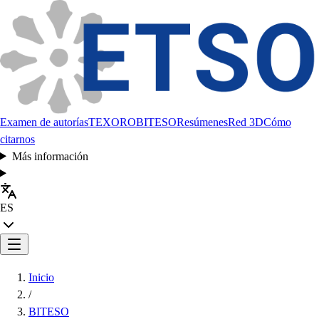
Examen de autorías
TEXORO
BITESO
Resúmenes
Red 3D
Cómo
citarnos
Más información
ES
Inicio
/
BITESO