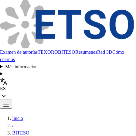
Examen de autorías
TEXORO
BITESO
Resúmenes
Red 3D
Cómo
citarnos
Más información
ES
Inicio
/
BITESO