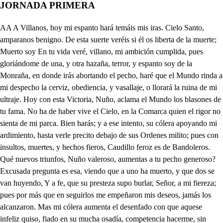
JORNADA PRIMERA
AA A Villanos, hoy mi espanto hará temáis mis iras. Cielo Santo, amparanos benigno. De esta suerte veréis si él os liberta de la muerte; Muerto soy En tu vida veré, villano, mi ambición cumplida, pues gloriándome de una, y otra hazaña, terror, y espanto soy de la Monraña, en donde irás abortando el pecho, haré que el Mundo rinda a mi despecho la cerviz, obediencia, y vasallaje, o llorará la ruina de mi ultraje. Hoy con esta Victoria, Nuño, aclama el Mundo los blasones de tu fama. No ha de haber vive el Cielo, en la Comarca quien el rigor no sienta de mi parca. Bien harás; y a ese intento, su cólera apoyando mi ardimiento, hasta verle precito debajo de sus Ordenes milito; pues con insultos, muertes, y hechos fieros, Caudillo feroz es de Bandoleros. Qué nuevos triunfos, Nuño valeroso, aumentas a tu pecho generoso? Excusada pregunta es esa, viendo que a uno ha muerto, y que dos se van huyendo, Y a fe, que su presteza supo burlar, Señor, a mi fiereza; pues por más que en seguirlos me empeñaron mis deseos, jamás los alcanzaron. Mas mi cólera aumenta el desenfado con que aquese infeliz quiso, fiado en su mucha osadía, competencia hacerme, sin mirar, que la experiencia tiene enseñado a todo pasajero quien es Nuño el cruel, el Bandolero; pues de mí, recatando, y defendiendo los tesoros que llevan previniendo, quiso que fuese yo su sepultura, venganza aún no bastante a su locura: mas dirasme, Corchete, por tu vida, dónde a Nuño dejaste? Con pulida gracia entre ese Bosquete entretejido jugando le dejé muy divertido. Hay prenda de mi afecto. Aquese niño la atención me ha robado del cariño. Ay amor! Ya contigo penetro tu dolor, descansa, amigo, pues te ofrezco esta noche, después que el rubio Pebo con su Coche extraña Región dora, hasta verle en Oriente nueva Aurora, que dejando la cima, vamos adonde puedas ver mi Prima; pues la palabra mía hacerla, tuya en breve te confía. Ya en esa fe previene mi ventura, y su halago, Clorirene, y solo el rigor siento de Hernando, vuestro Padre, y mi tormento aumenta la porfía, con que hoy lo intenta estorbar García, después, que de tu Hermana consiguió posesión tan soberana. En nada te embarace un enemigo, que será de su ruina fiel testigo; y así, en anocheciendo, a Montenegro iremos descendiendo, donde tú con Corchete, (porque el mucho rumor no los inquiete) en Casa de mi Padre introducido, puedas ver a tu bien apetecido, que yo, para cualquiera contingente, a la vista estaré con la más gente. En esa confianza ya no temo del hado la mudanza. Ay hijo mío, objeto del cuidado! Todos dispuestos vamos a tu lado. Pues en ese seguro ya bien fundo, que me apellide prodigioso el Mundo. Y que ajuste este Córchete su Coleto. Y si alguno se opone, le prometo, Eso sí, torpe, y ciego, bien de su vida mi Victoria alego, pues soberbio Pirata de este Monre, escándalo se ve del Horizonte, siendo su rigor fiero homicida de todo pasajero, llevándole su infausto precipicio de un vicio encadenado en otro vicio: tanto, que atropellando su malicia el decoro debido a la justicia, bajando a los Poblados tiene a sus Moradores asustados, logrando avasallar con su fiereza, lascivo bruto, incauto su torpeza, la hermosura, que indomito atropella, sin reservar Casada, ni Doncella: sea de esta verdad claro testigo (que a veces, sin querer, también la digo) ese Infante, que, aborto de su vicio, va dando de su Padre fiel indicio, con cuyo hijuelo, en bien gustosa calma, su afecto parte la mitad del alma; pero, pues, de sus hyerros compañero, con su ejemplo, también mirarle espero, yo haré, que aqueste bruto, con todos sus parciales, el tributo me paguen en continuo llanto eterno. tapetes dé mi trono en el infierno. Déjate esa luz, Floreta, sobre ese bufete, y salgan del interior de mi pecho, por si hallo alivio, mis ansias. Qué te acongoja, Señora, refiere tu mal, descansa. Sí sabes (ay infelice!) que cuando Albaro anhelaba, amante fino, y rendido, en fe de aquella palabra, que en nuestras dos voluntades unió en dos cuerpos una alma, a conseguir para premio de su amor mi mano blanca, cuando a efecto de lograrlo con la atención más bizarra, llegó a pedir a mi Tío el permiso (pena rara!) en vez de alcanzar su fiar, le dijo: Que si juzgaba, con nuevo alevoso intento, eclipsar su heroica fama, (pues, como amigo de Nuño, presume, que sea la causa Albaro de que bándido terror sea en la Comarca) era error, que su despecho, Ycaro altivo las alas batiese al Sol, sin mirar su ruina en ellas estaba; por lo que Albaro irritado de estas, y de otras palabras, por lograr en una acción mi belleza, y su venganza, supe, que pasando al Monte, de Nuño, a este fin, se ampara, desde donde, en campo armado; a Montenegro amenazan: mira si será razón, Floreta, que pena tanta llore, si ausente del dueño. de mi vida, mi desgracia quiere, que yo (ay de mí!) sea de tanto asombro la causa? Y di, Coloma tu Prima. qué siente? Mui inclinada la he visto hacia mí, pero es singular la pertinacía de su Esposo, pues después que logró su mano blanca, a Nuño, y Albaro tiene oposición muy extraña; mas yo del Cielo confío, que esto se serene. Aguarda, que allí dos bultos diviso; y aún se inclinan a esta sala; Dudo quien sean. Pues queda en la calle la Vanguardía de amigos, y compañeros, no te detengas. El alma, hasta lograr la ventura de ver a mi dueño, varia duda, no sé que confusa, y no sé, qué espera ufana; mas para que de una vez de tantos temores salga, si convenzo a Clorirene, he de procurar robarla. Entra con buen pie. Quién va? Quién fiado, prenda amada, en el indulto; que goza un infeliz cuando alcanza, que pueda más vuestro influjo, que el de su Estrella contraria, se atreve a hollar el aagrado de este Templo, en confianza de que no pueda ofenderos quien Holocaustos consagra. De dos afectos, bien mío, toda mi atención robada, si me regocijo en verte, tu peligro me acobarda. Ese temor, Clorirene, destierra, pues me acompaña mi valor, demás de que tengo (cuando no bastara) para cualquier accidente, guardadas bien las espaldas. Y cómo estás? Quién ausente de tus luceros se halla, el día, que la fortuna la dicha de verte alcanza, advierte, qué efecto puede causar en quien te idolatra. Y no habrá, digo, Floreta, para un Corchete, a muchacha, por desperdicio, el favor. de un te quiero? Buena manla, mujeres como yo? Qué? De pícaros no se pagan. Vuestras honras agradezco. Vos os las tenéis granjeadas. De García, como os digo, es tal, mi bien, la eficacía, que más que las de mi Tío me asustan sus amenazas. Por eso te proponian este remedio mis ansias. Perdona, que no lo apruebe, y cree de mi constancia. De tu fineza obligado, aún no es recompensa el alma, pero presto de García haré que cesen. Canalla, de aquesta forma castigo vuestra presunción villana. A ellos, amigos. Andarlo. Mas qué escucho, Cielos? Nada te espante, porque sin duda Nuño, que a la puerta estaba con su gente, aqueste ruido origina. Ya la causa discurro será García, pues fuera (el Cielo me valga!) está. Nada temas Quién alborotando mi Casa se atreve, ola Criados, a profanarla? Esto falta. Hernando es este, qué haremos? Retírate a aquesa sala, que yo, mezclado en la gente, disimulare. Despacha. Mi vida queda contigo. Y tú me llevas el alma, iré a socorrer a Nuño. Quién eres, hombre, o fantasma, donde vas, o por qué huyes, traidor? Porque aquesa infamia veas, que de mi valor es error imaginarla, mejor que mi voz mi acero responde a vuestra amenaza. Más ahora, que te conozco, me empeñas en la venganza, Fuerte cosa es no tener contrincante, habiendo gana. Ahora sabrás mi valor. Esperad, no huyáis, Canalla, rendid las armas, P que a aquese extremo llegara, rindiera la vida. Oíd. A tu lado está mi espada. Y la mía. Mueran todos. Tened, amigos, pues basta que haya mi Padre llegado a mediar. Qué patarata. Pues este respeto en mí, nunca ha faltado a sus canas. Qué es esto, Nuño, es posible, que así tus acciones manchan tu gloriosa heroica sangre con el padrón de una infamia? donde, di, llegar intentan esas presunciones vanas, siendo terror de esos Valles, y asombro de esas Montañas? di, qué ocasión a esta Villa de Montenegro con tanta prevención te ha conducido a ser de mi muerte causa? advierte ya, que esa vida infelizmente te arrastra a un precipicio, y que tienes la alta justicia indignada. Padre, y señor, varias veces vuestras prudentes palabras Imán de mis atenciones de mí han sido veneradas; pero es tan grande el impulso de mi condición bizarra, que al intentar reprimirle todo mi poder me falta, siendo hoy aún más superior su fuerza con la palabra, que a Albaro he dado, ofreciendo el logro a sus esperanzas con la mano de mi Prima, pues el día, que tirana vuestra sinrazón la niega, de mí a este efecto se ampara. Y es buen medio de que yo condescienda a sus instancias, pretenderlo, en vez de ruegos, con violencias, y amenazas; y así no te empeñes, Nuño, en empresas temerarías. Yo la palabra le he dado, y he de cumplir mi palabra. Primero con un veneno la deuda común pagara. No haréis tal, pues os prevengo, que si os resolvéis, armada toda mi gente, apelando mi rencor, a la venganza sobre Montenegro altivo, hollando la verde falda de ese Monte, que a mi Imperio tributa tantas Guirnaldas, asolando este Poblado, destruyendo a esta Comarca, veas crecer Najerilla sus randales, mas con tanta extrañeza, que su nieve convierta mi estrago en grana. Por eso habrá en su defensa quien a el opósito, salga, y en venganza de mi honor, de Hernan Oñez, y su fama, mantendré, que Alvaro no es digno de alcanzar la blanca mano de mi Prima, puesto, que no es razón, que la mancha de viles operaciones adquiera su estirpe hidalga. A proposición tan loca te responderé en Campaña. Allá esperamos. Qué, en fin, aqueso resuelves? Nada me digas, mi error perdona, porque antes es mi palabra. Pues guárdate de caer en mis manos, que, obligada mi clemencia, será fuerza solo atienda a mi venganza. Yo procuraré guardarme, amigos, a la Montaña. Todos te seguimos. Mira, ( ,) que allá mi valor te aguarda. Y yo haré de tantas vidas