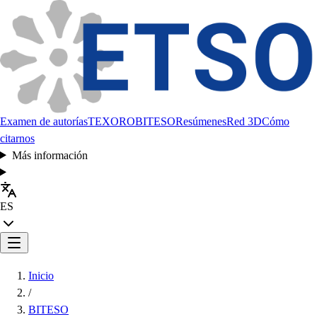
Examen de autorías
TEXORO
BITESO
Resúmenes
Red 3D
Cómo
citarnos
Más información
ES
Inicio
/
BITESO