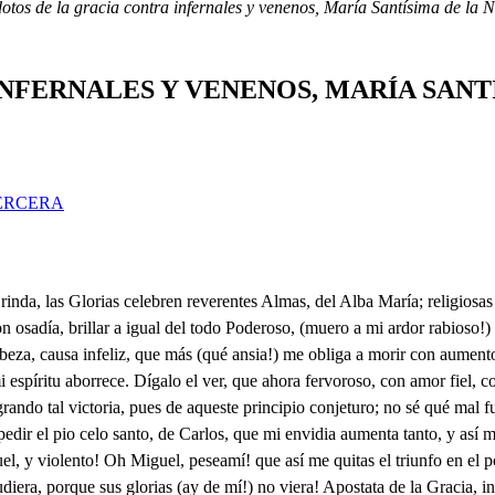
dotos de la gracia contra infernales y venenos, María Santísima de la 
NFERNALES Y VENENOS, MARÍA SANT
ERCERA
urora, c ? Triunfante del enemigo común, te vieron los Cielos, y para nuestros consuelos, siempre, , De ti misma sola eres la más propia explicación, y por supremo blasón, Porque en mayor pena entre Luzbel al oír mi grito en tu alabanza, , tu Hijo; que amante duerme, y en ti se recrea, bendito Señora sea, y a los dos el Cielo cante. , . . Salve, Salve, o per- Estrella fija, (fecta de nuestros bienes, Salve, Sol de justicia. Ya espíritu infiel rebelde viste la oblación rendida del noble Carlos Velutí; y porque sientas, y gimas mas tu desgracia, mi acento el Himno Sacro repita. Salve, Salve, o perfecta Estrella fija, de nuestros bienes, Salve, Sol de justicia. . triste lidia Ya lo gimo, (qué angustia!) mi rabia infiel con mi cruel envidia; mas para ver si hacerla puedo menos, infernales venenos vomitará mi furia denodada, hasta hacer que esa Imagen sea borrada de la más perspicaz, y fiel memoria; y en tanto, que consigo tal victoria, ahora mis furores vengativos a los mortales causen incentivos tales, que eslabonados a su pena, de miserias arrastren la cadena: y puesto, que distancia . para mí no se da, la Regia estancia de este Palacio pisos, porque sea objeto a las astucias de mi idea: El principio tomando, en la vida del Rey, que batallando está con ansia fuerte, entre pálidas sombras de su muerte, perturbándole astuto la conciencia, a pesar de la heroica resistencia, que a varias tentaciones que le oprimen, muestra; y que tanto mis volcanes gimen. Señor, y el Rey? Con que tan malo está el Rey? Su accidente va creciendo. Antes que espire, ansias mías, combatámosle de nuevo. . Yo lloro, que me hago un agua. Yo a azumbres el vino vierto. Ya no hay remedio a su vida, Gran Señor. Mi desconsuelo es Don Pedro sin igual; aquí os quedad, mientras entro, de los Príncipes, al Cuarto; porque en lance tan funesto, si es posible, les minore mi lealtad, pesar tan fiero, usaudo, por conseguirlo, del más prudente consejo. . S Espirando, porque yo viva muriendo. Mi hijo aquí ha de estar de (Guardía, mas ya le miro, yo llego. Hijo? Señor? Este llanto te dé aviso verdadero, como ya Tronos de Gloria pisa el Gran Monarca nuestro, O, la pena con mi vida acabe! Oh llanto tierno, y quien contigo espirara, para hacer su angustia menos! A participarlo voy, cumpliendo con su precepto, al Conde Duque: Oh España, crezca en los dos el lamento! Y en mí el dolor. Pues ve lloran dos gentiles hombres: viejo el uno, y el otro mozo, bien será los imitemos, supuesto el viejo eres tú, y aún del Viejo Testamento, y el mozo yo, por quien dice, qué lindo mozo el proverbio! Señor Mácuaca, no me gaste pullas, pues sabe mi genio, o haré que. Seor Morondaga, no se enfade. Pues Laus Deo. En las fatigas que lloro, más dolor experimento con no morir, que en mal tanto, fuera piadoso remedio, que diese punto a mi vida aqueste postrer aliento. Inés, en pena tan grande, no es posible hallar consuelo. Pues qué remedio no tiene, alegrarte solo es medio, lo que ya no dificulto consigas, con tal encuentro. Mas le estimara, a no estar con tal dolor combatiendo. Dos pésames hoy Señora, al ver ese llanto vuestro, recibe el alma, que amante os sacrifica respetos: Por la muerte del Rey uno, y otro, porque vuestro Cielo en tempestades de perlas triste naufraga; pues temo, que a la fuerza del dolor, vuestros Divinos Luceros, eclipsen sus bellos ra yos, si vos con prudente ac