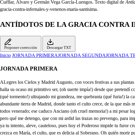
Cuéllar, Álvaro y Germán Vega García-Luengos. Texto digital de
Antí
gracia-contra-infernales-y-venenos-maria-santisima.
ANTÍDOTOS DE LA GRACIA CONTRA I
Proponer corrección
Descargar TXT
Inicio
JORNADA PRIMERA
JORNADA SEGUNDA
JORNADA T
JORNADA PRIMERA
ALegres los Cielos y Madrid Augusto, con voces festivas a sus plantas rinda, las Glorias celebren reverentes Almas, del Alba María; religiosas vidas. Pirámide de fuego, en que me abraso, y en donde, a mi pesar, halla su ocaso mi primitivo ser, (oh suerte impía!) desde que pretendí con osadía, brillar a igual del todo Poderoso, (muero a mi ardor rabioso!) la obediencia, de envidias asaltado, negando a esa mujer, cuyo calzado (qué tormento!) ultrajando mi grandeza, me quebranta (qué furia!) la cabeza, causa infeliz, que más (qué ansia!) me obliga a morir con aumento en mi fatiga; escúpeme de ti, para la guerra, que solícito, en la abundante tierra de Madrid, donde tanto el culto crece, de la que más mi espíritu aborrece. Dígalo el ver, que ahora fervoroso, con amor fiel, con júbilo obsequioso, su Retrato coloca, de fe armado, porque sea de todos venerado; ese caduco Anciano (oh cruel memoria!) a mi pesar logrando tal victoria, pues de aqueste principio conjeturo; no sé qué mal futuro, que amenazando está a la ansia mía, en aquese Retrato de María: pero qué me detengo, que con mi ardid las trazas no prevengo, para impedir el pio celo santo, de Carlos, que mi envidia aumenta tanto, y así mi astucia fiera a tanto triunfo aspire. Monstruo, espera. Qué en vano es ya tu intento, aleve, cauteloso, pues hoy el Poderoso impide tu furor cruel, y violento! Oh Miguel, peseamí! que así me quitas el triunfo en el poder que me limitas. . Si fiero, si tirano, sombra infeliz del día, porque crezca en María, el culto, que es delicia al Soberano. Oh quién morir pudiera, porque sus glorias (ay de mí!) no viera! Apostata de la Gracia, infeliz Sierpe, que habitas en el centro cabernoso, de las eternas desdichas, para que más tus tormentos crezcan, (oh soberbio!) mira, como Don Carlos Velutí, de la Sagrada Familia, Jesús, María, Joseph, y San Juan, la Peregrina copia hermosa ha colocado, (porque penes en tu envidia, por infelice perezcas) de sus casas en la esquina, que hace a Calle de León, con la de Santa María, sin que dejen ser misterio estos nombres, pues explican; que el Gran León de Judá, siempre Peregrino, habita, donde la Madre de Gracia tiene Dosel, Trono, y Silla, y más si a estas circunstancias se le añaden ser en día, que su Purificación la Iglesia Fiel solemniza; sacros motivos, que todos; a tu pesar, vaticinan, mil prodigiosos efectos, por medio de tan Divina Soberana Estampa, como dirá el tiempo en sus noticias. Ya ante veo mis desgracias, en glorias de mi enemiga: déjame huir. No, tirano, que en el dolor con que lidias, quiero aumenten tus pesares; esas voces, que festivas, a la Reina de los Cielos, cantan Sacras Jerarquías. 1. Salve Divina Aurora, Salve (oh María!) salud, remedio, amparo de las fatigas. 2. Salve Madre de Gracia camino, y guía, de quien, en sus naufragios, de ti confía. . Salve, Salve, o perfecta Estrella fija, que destinos felices nos pronósticas. Que haya de oír mi pesar, y que porque tome aumento morir no pueda! (oh tormento!) imposible de explicar! Padece monstruo infelice, y tu desesperación se acreciente en la Oración, que a María, Carlos dice. Quién antes que pronunciara sus glorias (oh pena fiera!) darle la muerte pudiera, o la lengua le arrancara! Ya que en tu dichoso día consiguió mi devoción colocarte, (oh corazón!) di . De la original desgracia, fuiste el remedio, Señora, mas qué mucho Sacra A