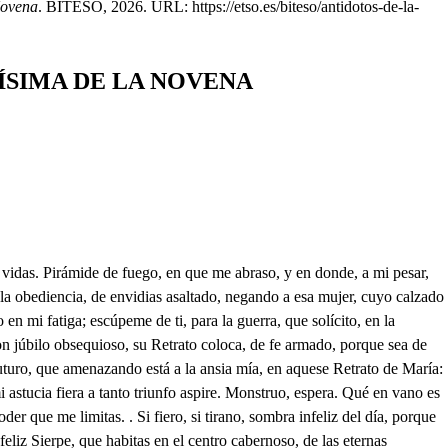
Novena
. BITESO, 2026. URL: https://etso.es/biteso/antidotos-de-la-
ÍSIMA DE LA NOVENA
uerdo no miráis por nuestras vidas, tanto pesar reprimiendo; por lo que, si acaso valen con vuestra beldad mis ruegos, os suplico supendáis de esos aljófares tersos las corrientes; pues mis ansias, así en el mal que padezco, duplican con sobresaltos las fatigas, y tormentos. Ay Don Pedro, bien quisiera poder aquí obedeceros; pero, aunque más lo procuro, un grande imposible emprendo Con Doña María, a quien amante idólatro, (Cielos!) Don Pedro Velutí hablando! en mis cóleras me pierdo; oculto de estas cortinas, cuidado mío escuchemos, por si de mi vida, o muerte tratan los dos (de ansia muero!) Buscando vengo a mi hermana, mas aquí está con Don Pedro; y yo sentida de que, así se expongan a riesgo de ser notados, o cuanto tirano amor, Dios flechero, ciega una pasión ardiente, que de tu causa es efecto! (firme? Que en vuestro amor seréis Vos solo seréis mi Dueño. Si antes, enemiga hermosa, los volcanes de mi incendio, que el alma padece, no le niegan (qué ira!) el aliento, pues a tu pesar, la muerte, verás que le da mi acero. Loco estoy, no sé qué digo, arrástreme de mi afecto. Ah falso! de tus desvíos . ya aquí la causa comprendo. Ay de mí! con que de sustos . batalla mi pensamiento! No sé cómo me reprimo. . Aquí habrá danza. Y boleos. Luego entrará el paloteado. No penséis, no, que suspenso me deja, Don Juan, el ver con cuanto orgulloso arresto os atrevéis a venir, contra mi vida, creyendo darme muerte; no miraros descortés, y desatento, atropellar de una Dama los heroicos privilegios; no profanar el Sagrado de este Real sitio, no, en tiempo, que de pesares, y lutos le vemos todos cubierto. Nada de esto, aunque pudiera, hace a mi prudencia eco, supuesto, que ha tantos días, que conozco vuestro genio, y estáis notado en la Corte, de imprudente, y de soberbio: y solo sí, en este lance, me causa pesares fieros, el ignorar si es, (qué pena!) para tanto arrojo vuestro, Doña María os ha dado, con sus finezas: Teneos, y no el honor, que en mí vive, le empañe así vuestro acento, de el desconfiando, en que me falte a lo que me debo; y así, por vos, y por mí responder a Don Juan quiero, pues sus groseras locuras dan hoy asunto a mi ceño. Un mes habrá, que atrevido me galanteáis; no condeno vuestra pasión (si del hado, que a ello os mueve, estáis sujeto) además, que el que me améis, embarazarlo no puedo, sino el modo escándoloso, que usáis en el emprenderlo, dando a entender, que os doy causa para tanto atrevimiento; de mis finezas movido, o alentado de mi afecto, y aunque grandes desengaños a vuestra locura he puesto presentes, de que aún el nombre vuestro, Don Juan, aborrezco, para templaros, ninguno logró de mi honor el ceño. Si me amáis, y veis, que yo os estoy aborreciendo, qué intentáis, si no en mi agravio, vano, infiel, y desatento, a nota de cuerdos juicios, villanamente exponernos? Reprimid vuestras locuras, refrenad vuestro ardimiento, ya que me halléis imposible, y a fuerza no he de quereros, y más cuando en el Palacio elegisteis digno empleo, en una beldad, a quien ofendéis falso, y grosero, supuesto que os ama, y vos no correspondéis su afecto: y si acaso vuestro orgullo con mi razón no refreno, haré los Príncipes sepan vuestros locos debaneos, para que a aleves Amantes, se