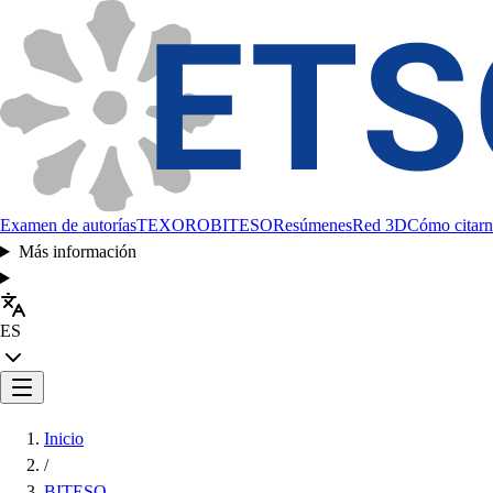
Examen de autorías
TEXORO
BITESO
Resúmenes
Red 3D
Cómo citarn
Más información
ES
Inicio
/
BITESO