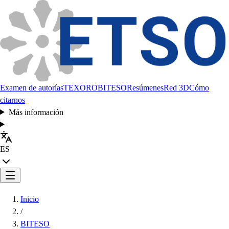
Examen de autorías
TEXORO
BITESO
Resúmenes
Red 3D
Cómo
citarnos
Más información
ES
Inicio
/
BITESO