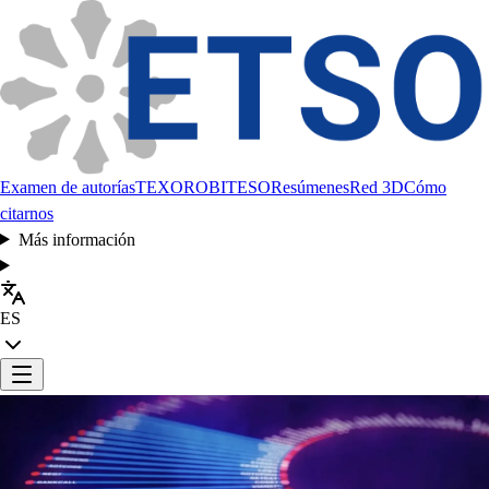
Examen de autorías
TEXORO
BITESO
Resúmenes
Red 3D
Cómo
citarnos
Más información
ES